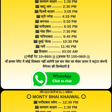
🎰 कल्याण बाज़ार ---- 1:30 PM
🎰 खाटू धाम -------- 2:30 PM
🎰 दिल्ली बाज़ार ------ 3:05 PM
🎰 श्री गणेश ------ 4:35 PM
🎰 करनाल ---------- 5:30 PM
🎰 फरीदाबाद --------- 6:05 PM
🎰 गोवा किंग -------- 7:30 PM
🎰 गाजियाबाद ------- 9:40 PM
🎰 दुबई गोल्ड -------- 10:30 PM
🎰 गली ----------- 11:40 PM
🎰 दिसावर ---------- 03:00 AM
((जोड़ी रेट 10=960/-)) ((हरूफ़ रेट 100=960/-))
माँ क़सम पेमेंट में कोई दिक्कत नहीं आयेगी एक बार सेवा का मोका ज़रूर दे सट्टा कंपनी
मैनेजर की ज़िम्मेवारी है
सीधे सट्टा कंपनी का No 1 खाईवाल
⭕️ MONTY BHAI KHAIWAL ⭕️
🎰 फरीदाबाद सवेरा --- 12:30 PM
🎰 कल्याण बाज़ार ---- 1:30 PM