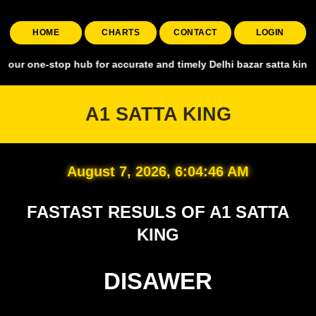
HOME
CHARTS
CONTACT
LOGIN
top hub for accurate and timely Delhi bazar satta king, covering al
A1 SATTA KING
August 7, 2026, 6:04:47 AM
FASTAST RESULS OF A1 SATTA
KING
DISAWER