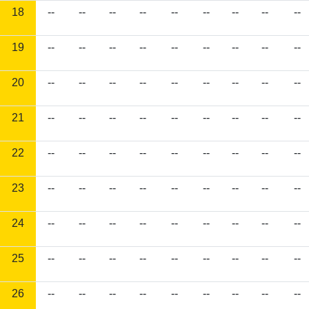
18
--
--
--
--
--
--
--
--
--
19
--
--
--
--
--
--
--
--
--
20
--
--
--
--
--
--
--
--
--
21
--
--
--
--
--
--
--
--
--
22
--
--
--
--
--
--
--
--
--
23
--
--
--
--
--
--
--
--
--
24
--
--
--
--
--
--
--
--
--
25
--
--
--
--
--
--
--
--
--
26
--
--
--
--
--
--
--
--
--