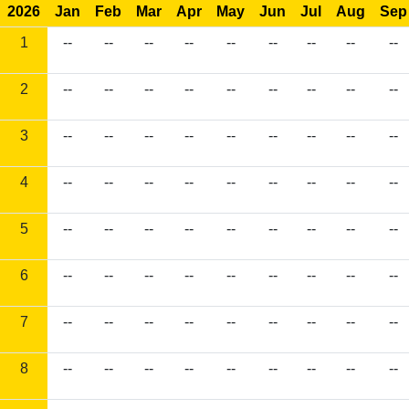
2026
Jan
Feb
Mar
Apr
May
Jun
Jul
Aug
Sep
1
--
--
--
--
--
--
--
--
--
2
--
--
--
--
--
--
--
--
--
3
--
--
--
--
--
--
--
--
--
4
--
--
--
--
--
--
--
--
--
5
--
--
--
--
--
--
--
--
--
6
--
--
--
--
--
--
--
--
--
7
--
--
--
--
--
--
--
--
--
8
--
--
--
--
--
--
--
--
--