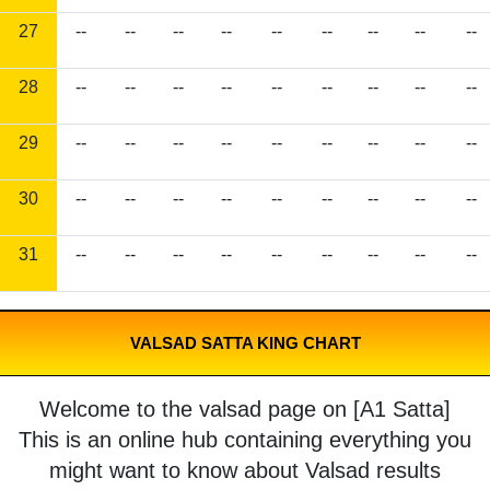
27
--
--
--
--
--
--
--
--
--
28
--
--
--
--
--
--
--
--
--
29
--
--
--
--
--
--
--
--
--
30
--
--
--
--
--
--
--
--
--
31
--
--
--
--
--
--
--
--
--
VALSAD SATTA KING CHART
Welcome to the valsad page on [A1 Satta]
This is an online hub containing everything you
might want to know about Valsad results