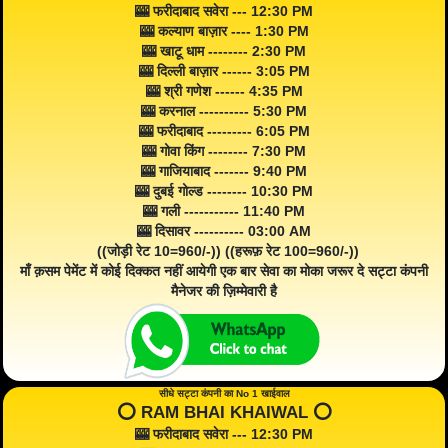
🎰 फरीदाबाद सवेरा --- 12:30 PM
🎰 कल्याण बाज़ार ---- 1:30 PM
🎰 खाटू धाम -------- 2:30 PM
🎰 दिल्ली बाज़ार ------ 3:05 PM
🎰 श्री गणेश ------ 4:35 PM
🎰 करनाल ---------- 5:30 PM
🎰 फरीदाबाद --------- 6:05 PM
🎰 गोवा किंग -------- 7:30 PM
🎰 गाजियाबाद ------- 9:40 PM
🎰 दुबई गोल्ड -------- 10:30 PM
🎰 गली ----------- 11:40 PM
🎰 दिसावर ---------- 03:00 AM
((जोड़ी रेट 10=960/-)) ((हरूफ़ रेट 100=960/-))
माँ क़सम पेमेंट में कोई दिक्कत नहीं आयेगी एक बार सेवा का मोका जरूर दे सट्टा कंपनी
मैनेजर की ज़िम्मेवारी है
सीधे सट्टा कंपनी का No 1 खाईवाल
⭕️ RAM BHAI KHAIWAL ⭕️
🎰 फरीदाबाद सवेरा --- 12:30 PM