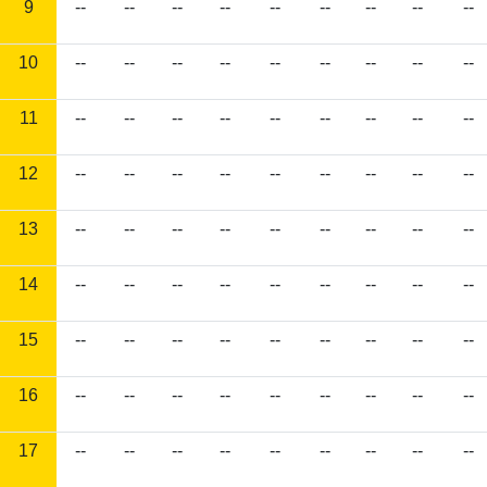
9
--
--
--
--
--
--
--
--
--
10
--
--
--
--
--
--
--
--
--
11
--
--
--
--
--
--
--
--
--
12
--
--
--
--
--
--
--
--
--
13
--
--
--
--
--
--
--
--
--
14
--
--
--
--
--
--
--
--
--
15
--
--
--
--
--
--
--
--
--
16
--
--
--
--
--
--
--
--
--
17
--
--
--
--
--
--
--
--
--