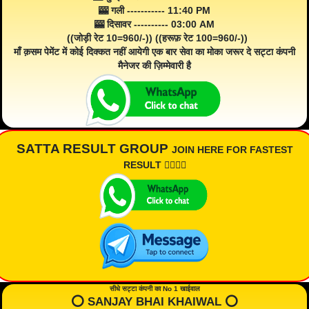
🎰 गली ----------- 11:40 PM
🎰 दिसावर ---------- 03:00 AM
((जोड़ी रेट 10=960/-)) ((हरूफ़ रेट 100=960/-))
माँ क़सम पेमेंट में कोई दिक्कत नहीं आयेगी एक बार सेवा का मोका जरूर दे सट्टा कंपनी
मैनेजर की ज़िम्मेवारी है
SATTA RESULT GROUP
JOIN HERE FOR FASTEST
RESULT 👇🏾👇🏾
सीधे सट्टा कंपनी का No 1 खाईवाल
⭕️ SANJAY BHAI KHAIWAL ⭕️