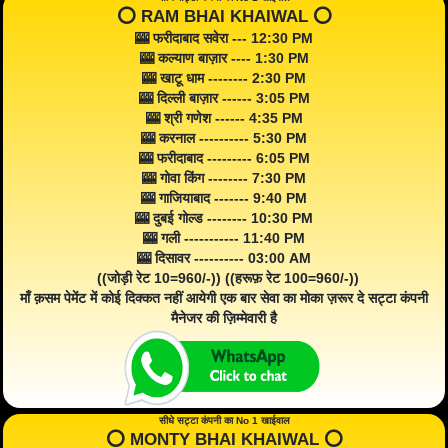
⭕️ RAM BHAI KHAIWAL ⭕️
🎰 फरीदाबाद सवेरा --- 12:30 PM
🎰 कल्याण बाज़ार ---- 1:30 PM
🎰 खाटू धाम -------- 2:30 PM
🎰 दिल्ली बाज़ार ------ 3:05 PM
🎰 श्री गणेश ------ 4:35 PM
🎰 करनाल ---------- 5:30 PM
🎰 फरीदाबाद --------- 6:05 PM
🎰 गोवा किंग -------- 7:30 PM
🎰 गाजियाबाद ------- 9:40 PM
🎰 दुबई गोल्ड -------- 10:30 PM
🎰 गली ----------- 11:40 PM
🎰 दिसावर ---------- 03:00 AM
((जोड़ी रेट 10=960/-)) ((हरूफ़ रेट 100=960/-))
माँ क़सम पेमेंट में कोई दिक्कत नहीं आयेगी एक बार सेवा का मोका ज़रूर दे सट्टा कंपनी
मैनेजर की ज़िम्मेवारी है
सीधे सट्टा कंपनी का No 1 खाईवाल
⭕️ MONTY BHAI KHAIWAL ⭕️