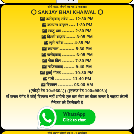
सीधे सट्टा कंपनी का No 1 खाईवाल
⭕️ SANJAY BHAI KHAIWAL ⭕️
🎰 फरीदाबाद सवेरा --- 12:30 PM
🎰 कल्याण बाज़ार ---- 1:30 PM
🎰 खाटू धाम -------- 2:30 PM
🎰 दिल्ली बाज़ार ------ 3:05 PM
🎰 श्री गणेश ------ 4:35 PM
🎰 करनाल ---------- 5:30 PM
🎰 फरीदाबाद --------- 6:05 PM
🎰 गोवा किंग -------- 7:30 PM
🎰 गाजियाबाद ------- 9:40 PM
🎰 दुबई गोल्ड -------- 10:30 PM
🎰 गली ----------- 11:40 PM
🎰 दिसावर ---------- 03:00 AM
((जोड़ी रेट 10=960/-)) ((हरूफ़ रेट 100=960/-))
माँ क़सम पेमेंट में कोई दिक्कत नहीं आयेगी एक बार सेवा का मोका जरूर दे सट्टा कंपनी
मैनेजर की ज़िम्मेवारी है
सीधे सट्टा कंपनी का No 1 खाईवाल