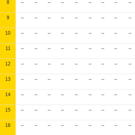
8
--
--
--
--
--
--
--
--
--
9
--
--
--
--
--
--
--
--
--
10
--
--
--
--
--
--
--
--
--
11
--
--
--
--
--
--
--
--
--
12
--
--
--
--
--
--
--
--
--
13
--
--
--
--
--
--
--
--
--
14
--
--
--
--
--
--
--
--
--
15
--
--
--
--
--
--
--
--
--
16
--
--
--
--
--
--
--
--
--