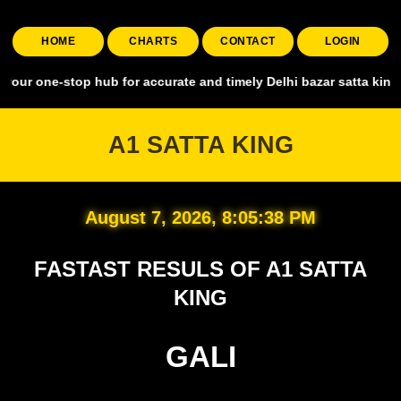
HOME
CHARTS
CONTACT
LOGIN
stop hub for accurate and timely Delhi bazar satta king, covering al
A1 SATTA KING
August 7, 2026, 8:05:39 PM
FASTAST RESULS OF A1 SATTA
KING
GALI