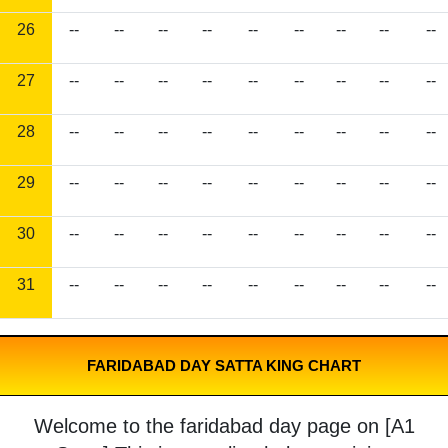
26
--
--
--
--
--
--
--
--
--
27
--
--
--
--
--
--
--
--
--
28
--
--
--
--
--
--
--
--
--
29
--
--
--
--
--
--
--
--
--
30
--
--
--
--
--
--
--
--
--
31
--
--
--
--
--
--
--
--
--
FARIDABAD DAY SATTA KING CHART
Welcome to the faridabad day page on [A1