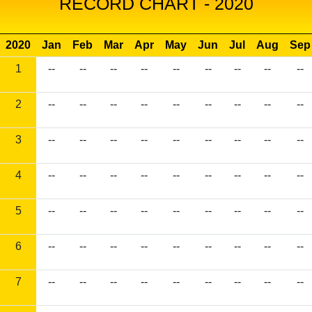
RECORD CHART - 2020
2020
Jan
Feb
Mar
Apr
May
Jun
Jul
Aug
Sep
1
--
--
--
--
--
--
--
--
--
2
--
--
--
--
--
--
--
--
--
3
--
--
--
--
--
--
--
--
--
4
--
--
--
--
--
--
--
--
--
5
--
--
--
--
--
--
--
--
--
6
--
--
--
--
--
--
--
--
--
7
--
--
--
--
--
--
--
--
--