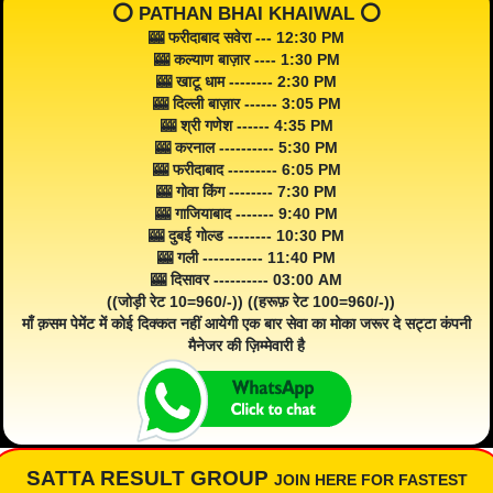
⭕️ PATHAN BHAI KHAIWAL ⭕️
🎰 फरीदाबाद सवेरा --- 12:30 PM
🎰 कल्याण बाज़ार ---- 1:30 PM
🎰 खाटू धाम -------- 2:30 PM
🎰 दिल्ली बाज़ार ------ 3:05 PM
🎰 श्री गणेश ------ 4:35 PM
🎰 करनाल ---------- 5:30 PM
🎰 फरीदाबाद --------- 6:05 PM
🎰 गोवा किंग -------- 7:30 PM
🎰 गाजियाबाद ------- 9:40 PM
🎰 दुबई गोल्ड -------- 10:30 PM
🎰 गली ----------- 11:40 PM
🎰 दिसावर ---------- 03:00 AM
((जोड़ी रेट 10=960/-)) ((हरूफ़ रेट 100=960/-))
माँ क़सम पेमेंट में कोई दिक्कत नहीं आयेगी एक बार सेवा का मोका जरूर दे सट्टा कंपनी
मैनेजर की ज़िम्मेवारी है
SATTA RESULT GROUP
JOIN HERE FOR FASTEST