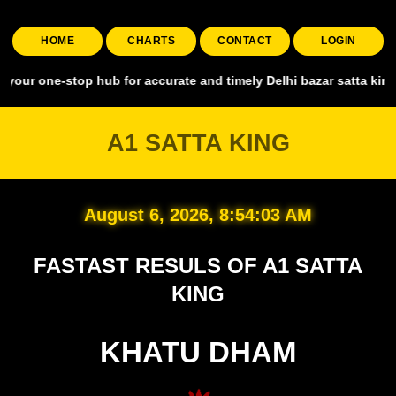
HOME
CHARTS
CONTACT
LOGIN
ne-stop hub for accurate and timely Delhi bazar satta king, covering
A1 SATTA KING
August 6, 2026, 8:54:03 AM
FASTAST RESULS OF A1 SATTA
KING
KHATU DHAM