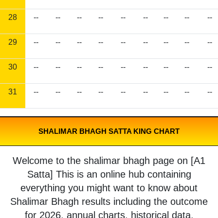
28
--
--
--
--
--
--
--
--
--
29
--
--
--
--
--
--
--
--
--
30
--
--
--
--
--
--
--
--
--
31
--
--
--
--
--
--
--
--
--
SHALIMAR BHAGH SATTA KING CHART
Welcome to the shalimar bhagh page on [A1
Satta] This is an online hub containing
everything you might want to know about
Shalimar Bhagh results including the outcome
for 2026, annual charts, historical data,