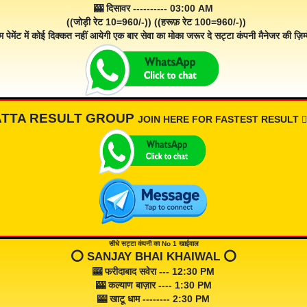
🎰 दिसावर ---------- 03:00 AM
((जोड़ी रेट 10=960/-)) ((हरूफ़ रेट 100=960/-))
म पेमेंट में कोई दिक्कत नहीं आयेगी एक बार सेवा का मोका जरूर दे सट्टा कंपनी मैनेजर की ज़िम्म
ATTA RESULT GROUP
JOIN HERE FOR FASTEST RESULT 👇🏾
सीधे सट्टा कंपनी का No 1 खाईवाल
⭕️ SANJAY BHAI KHAIWAL ⭕️
🎰 फरीदाबाद सवेरा --- 12:30 PM
🎰 कल्याण बाज़ार ---- 1:30 PM
🎰 खाटू धाम -------- 2:30 PM