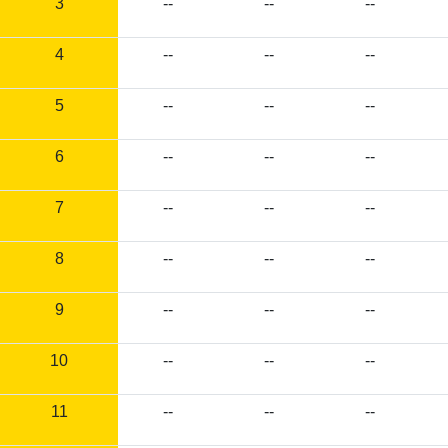
3
--
--
--
4
--
--
--
5
--
--
--
6
--
--
--
7
--
--
--
8
--
--
--
9
--
--
--
10
--
--
--
11
--
--
--