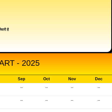
ेवारी है
RT - 2025
Sep
Oct
Nov
Dec
--
--
--
--
--
--
--
--