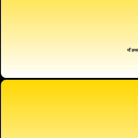
माँ क़स