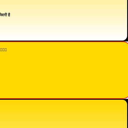
ेवारी है
👇🏾