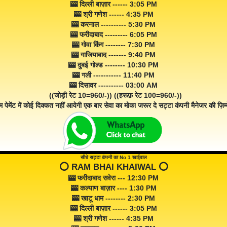
🎰 दिल्ली बाज़ार ------ 3:05 PM
🎰 श्री गणेश ------ 4:35 PM
🎰 करनाल ---------- 5:30 PM
🎰 फरीदाबाद --------- 6:05 PM
🎰 गोवा किंग -------- 7:30 PM
🎰 गाजियाबाद ------- 9:40 PM
🎰 दुबई गोल्ड -------- 10:30 PM
🎰 गली ----------- 11:40 PM
🎰 दिसावर ---------- 03:00 AM
((जोड़ी रेट 10=960/-)) ((हरूफ़ रेट 100=960/-))
म पेमेंट में कोई दिक्कत नहीं आयेगी एक बार सेवा का मोका जरूर दे सट्टा कंपनी मैनेजर की ज़िम्म
सीधे सट्टा कंपनी का No 1 खाईवाल
⭕️ RAM BHAI KHAIWAL ⭕️
🎰 फरीदाबाद सवेरा --- 12:30 PM
🎰 कल्याण बाज़ार ---- 1:30 PM
🎰 खाटू धाम -------- 2:30 PM
🎰 दिल्ली बाज़ार ------ 3:05 PM
🎰 श्री गणेश ------ 4:35 PM