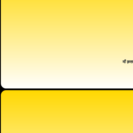
माँ क़स