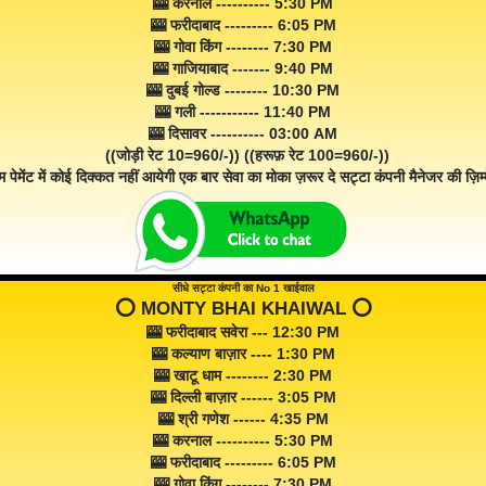
🎰 करनाल ---------- 5:30 PM
🎰 फरीदाबाद --------- 6:05 PM
🎰 गोवा किंग -------- 7:30 PM
🎰 गाजियाबाद ------- 9:40 PM
🎰 दुबई गोल्ड -------- 10:30 PM
🎰 गली ----------- 11:40 PM
🎰 दिसावर ---------- 03:00 AM
((जोड़ी रेट 10=960/-)) ((हरूफ़ रेट 100=960/-))
म पेमेंट में कोई दिक्कत नहीं आयेगी एक बार सेवा का मोका ज़रूर दे सट्टा कंपनी मैनेजर की ज़िम्म
सीधे सट्टा कंपनी का No 1 खाईवाल
⭕️ MONTY BHAI KHAIWAL ⭕️
🎰 फरीदाबाद सवेरा --- 12:30 PM
🎰 कल्याण बाज़ार ---- 1:30 PM
🎰 खाटू धाम -------- 2:30 PM
🎰 दिल्ली बाज़ार ------ 3:05 PM
🎰 श्री गणेश ------ 4:35 PM
🎰 करनाल ---------- 5:30 PM
🎰 फरीदाबाद --------- 6:05 PM
🎰 गोवा किंग -------- 7:30 PM