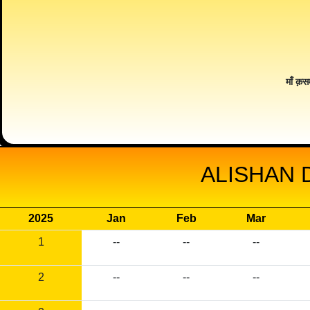
माँ क़स
ALISHAN 
2025
Jan
Feb
Mar
1
--
--
--
2
--
--
--