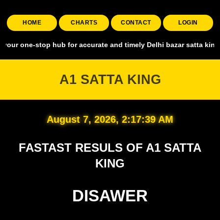
HOME
CHARTS
CONTACT
LOGIN
top hub for accurate and timely Delhi bazar satta king, covering al
A1 SATTA KING
August 7, 2026, 2:17:40 AM
FASTAST RESULS OF A1 SATTA
KING
DISAWER