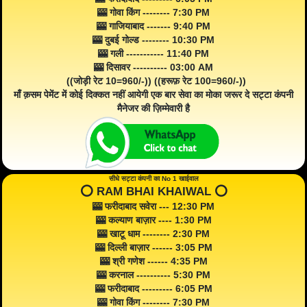
🎰 गोवा किंग -------- 7:30 PM
🎰 गाजियाबाद ------- 9:40 PM
🎰 दुबई गोल्ड -------- 10:30 PM
🎰 गली ----------- 11:40 PM
🎰 दिसावर ---------- 03:00 AM
((जोड़ी रेट 10=960/-)) ((हरूफ़ रेट 100=960/-))
माँ क़सम पेमेंट में कोई दिक्कत नहीं आयेगी एक बार सेवा का मोका जरूर दे सट्टा कंपनी
मैनेजर की ज़िम्मेवारी है
सीधे सट्टा कंपनी का No 1 खाईवाल
⭕️ RAM BHAI KHAIWAL ⭕️
🎰 फरीदाबाद सवेरा --- 12:30 PM
🎰 कल्याण बाज़ार ---- 1:30 PM
🎰 खाटू धाम -------- 2:30 PM
🎰 दिल्ली बाज़ार ------ 3:05 PM
🎰 श्री गणेश ------ 4:35 PM
🎰 करनाल ---------- 5:30 PM
🎰 फरीदाबाद --------- 6:05 PM
🎰 गोवा किंग -------- 7:30 PM