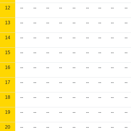
12
--
--
--
--
--
--
--
--
--
13
--
--
--
--
--
--
--
--
--
14
--
--
--
--
--
--
--
--
--
15
--
--
--
--
--
--
--
--
--
16
--
--
--
--
--
--
--
--
--
17
--
--
--
--
--
--
--
--
--
18
--
--
--
--
--
--
--
--
--
19
--
--
--
--
--
--
--
--
--
20
--
--
--
--
--
--
--
--
--