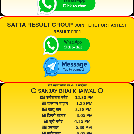
SATTA RESULT GROUP
JOIN HERE FOR FASTEST
RESULT 👇🏾👇🏾
सीधे सट्टा कंपनी का No 1 खाईवाल
⭕️ SANJAY BHAI KHAIWAL ⭕️
🎰 फरीदाबाद सवेरा --- 12:30 PM
🎰 कल्याण बाज़ार ---- 1:30 PM
🎰 खाटू धाम -------- 2:30 PM
🎰 दिल्ली बाज़ार ------ 3:05 PM
🎰 श्री गणेश ------ 4:35 PM
🎰 करनाल ---------- 5:30 PM
🎰 फरीदाबाद --------- 6:05 PM