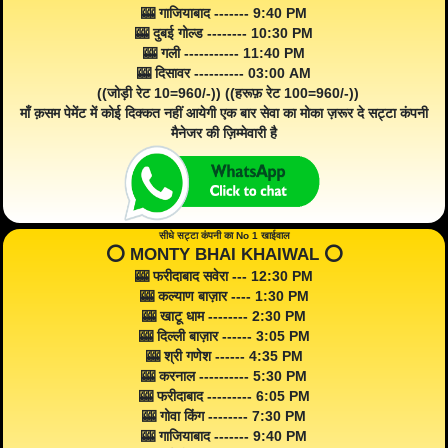
🎰 गाजियाबाद ------- 9:40 PM
🎰 दुबई गोल्ड -------- 10:30 PM
🎰 गली ----------- 11:40 PM
🎰 दिसावर ---------- 03:00 AM
((जोड़ी रेट 10=960/-)) ((हरूफ़ रेट 100=960/-))
माँ क़सम पेमेंट में कोई दिक्कत नहीं आयेगी एक बार सेवा का मोका ज़रूर दे सट्टा कंपनी
मैनेजर की ज़िम्मेवारी है
सीधे सट्टा कंपनी का No 1 खाईवाल
⭕️ MONTY BHAI KHAIWAL ⭕️
🎰 फरीदाबाद सवेरा --- 12:30 PM
🎰 कल्याण बाज़ार ---- 1:30 PM
🎰 खाटू धाम -------- 2:30 PM
🎰 दिल्ली बाज़ार ------ 3:05 PM
🎰 श्री गणेश ------ 4:35 PM
🎰 करनाल ---------- 5:30 PM
🎰 फरीदाबाद --------- 6:05 PM
🎰 गोवा किंग -------- 7:30 PM
🎰 गाजियाबाद ------- 9:40 PM