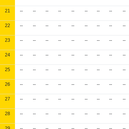
21
--
--
--
--
--
--
--
--
--
22
--
--
--
--
--
--
--
--
--
23
--
--
--
--
--
--
--
--
--
24
--
--
--
--
--
--
--
--
--
25
--
--
--
--
--
--
--
--
--
26
--
--
--
--
--
--
--
--
--
27
--
--
--
--
--
--
--
--
--
28
--
--
--
--
--
--
--
--
--
29
--
--
--
--
--
--
--
--
--