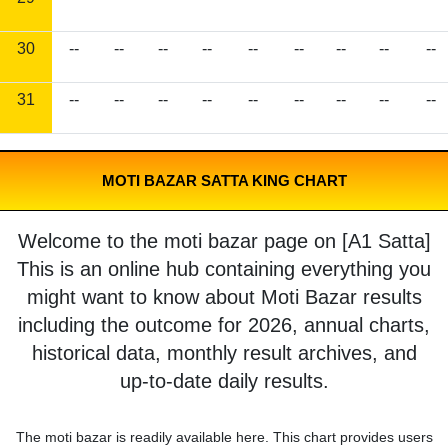
30
--
--
--
--
--
--
--
--
--
31
--
--
--
--
--
--
--
--
--
MOTI BAZAR SATTA KING CHART
Welcome to the moti bazar page on [A1 Satta]
This is an online hub containing everything you
might want to know about Moti Bazar results
including the outcome for 2026, annual charts,
historical data, monthly result archives, and
up-to-date daily results.
The moti bazar is readily available here. This chart provides users