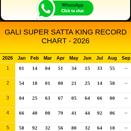
GALI SUPER SATTA KING RECORD
CHART - 2026
2026
Jan
Feb
Mar
Apr
May
Jun
Jul
Aug
Sep
1
01
14
04
51
34
15
33
55
--
2
54
18
01
00
21
25
14
58
--
3
04
25
63
67
05
64
66
00
--
4
66
40
00
79
41
44
92
06
--
5
58
92
32
56
80
32
64
18
--