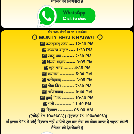
मैनेजर की ज़िम्मेवारी है
सीधे सट्टा कंपनी का No 1 खाईवाल
⭕️ MONTY BHAI KHAIWAL ⭕️
🎰 फरीदाबाद सवेरा --- 12:30 PM
🎰 कल्याण बाज़ार ---- 1:30 PM
🎰 खाटू धाम -------- 2:30 PM
🎰 दिल्ली बाज़ार ------ 3:05 PM
🎰 श्री गणेश ------ 4:35 PM
🎰 करनाल ---------- 5:30 PM
🎰 फरीदाबाद --------- 6:05 PM
🎰 गोवा किंग -------- 7:30 PM
🎰 गाजियाबाद ------- 9:40 PM
🎰 दुबई गोल्ड -------- 10:30 PM
🎰 गली ----------- 11:40 PM
🎰 दिसावर ---------- 03:00 AM
((जोड़ी रेट 10=960/-)) ((हरूफ़ रेट 100=960/-))
माँ क़सम पेमेंट में कोई दिक्कत नहीं आयेगी एक बार सेवा का मोका जरूर दे सट्टा कंपनी
मैनेजर की ज़िम्मेवारी है