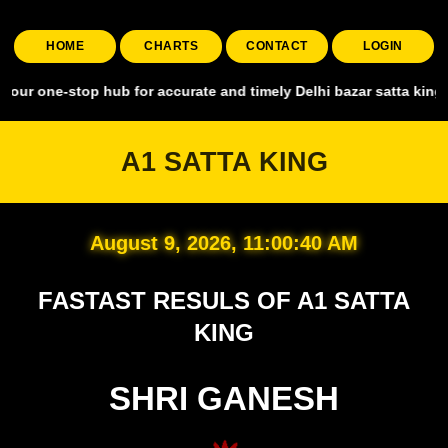
HOME
CHARTS
CONTACT
LOGIN
top hub for accurate and timely Delhi bazar satta king, covering all
A1 SATTA KING
August 9, 2026, 11:00:41 AM
FASTAST RESULS OF A1 SATTA
KING
SHRI GANESH