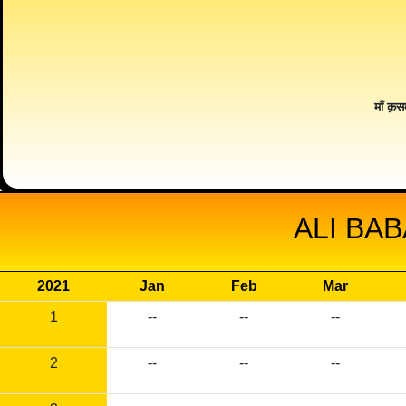
माँ क़स
ALI BA
2021
Jan
Feb
Mar
1
--
--
--
2
--
--
--