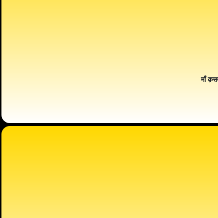
माँ क़स