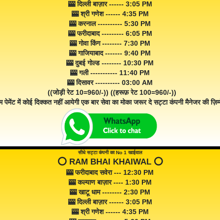
🎰 दिल्ली बाज़ार ------ 3:05 PM
🎰 श्री गणेश ------ 4:35 PM
🎰 करनाल ---------- 5:30 PM
🎰 फरीदाबाद --------- 6:05 PM
🎰 गोवा किंग -------- 7:30 PM
🎰 गाजियाबाद ------- 9:40 PM
🎰 दुबई गोल्ड -------- 10:30 PM
🎰 गली ----------- 11:40 PM
🎰 दिसावर ---------- 03:00 AM
((जोड़ी रेट 10=960/-)) ((हरूफ़ रेट 100=960/-))
म पेमेंट में कोई दिक्कत नहीं आयेगी एक बार सेवा का मोका जरूर दे सट्टा कंपनी मैनेजर की ज़िम्म
सीधे सट्टा कंपनी का No 1 खाईवाल
⭕️ RAM BHAI KHAIWAL ⭕️
🎰 फरीदाबाद सवेरा --- 12:30 PM
🎰 कल्याण बाज़ार ---- 1:30 PM
🎰 खाटू धाम -------- 2:30 PM
🎰 दिल्ली बाज़ार ------ 3:05 PM
🎰 श्री गणेश ------ 4:35 PM