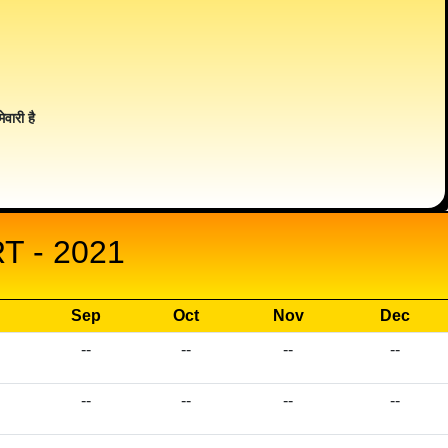
ेवारी है
 - 2021
Sep
Oct
Nov
Dec
--
--
--
--
--
--
--
--