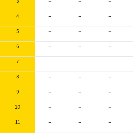
3
--
--
--
4
--
--
--
5
--
--
--
6
--
--
--
7
--
--
--
8
--
--
--
9
--
--
--
10
--
--
--
11
--
--
--