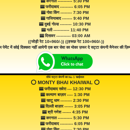
🎰 करनाल ---------- 5:30 PM
🎰 फरीदाबाद --------- 6:05 PM
🎰 गोवा किंग -------- 7:30 PM
🎰 गाजियाबाद ------- 9:40 PM
🎰 दुबई गोल्ड -------- 10:30 PM
🎰 गली ----------- 11:40 PM
🎰 दिसावर ---------- 03:00 AM
((जोड़ी रेट 10=960/-)) ((हरूफ़ रेट 100=960/-))
म पेमेंट में कोई दिक्कत नहीं आयेगी एक बार सेवा का मोका ज़रूर दे सट्टा कंपनी मैनेजर की ज़िम्म
सीधे सट्टा कंपनी का No 1 खाईवाल
⭕️ MONTY BHAI KHAIWAL ⭕️
🎰 फरीदाबाद सवेरा --- 12:30 PM
🎰 कल्याण बाज़ार ---- 1:30 PM
🎰 खाटू धाम -------- 2:30 PM
🎰 दिल्ली बाज़ार ------ 3:05 PM
🎰 श्री गणेश ------ 4:35 PM
🎰 करनाल ---------- 5:30 PM
🎰 फरीदाबाद --------- 6:05 PM
🎰 गोवा किंग -------- 7:30 PM