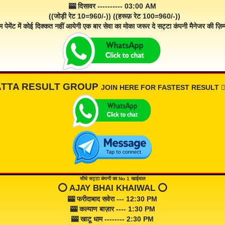
🎰 दिसावर ---------- 03:00 AM
((जोड़ी रेट 10=960/-)) ((हरूफ़ रेट 100=960/-))
म पेमेंट में कोई दिक्कत नहीं आयेगी एक बार सेवा का मोका जरूर दे सट्टा कंपनी मैनेजर की ज़िम्म
ATTA RESULT GROUP
JOIN HERE FOR FASTEST RESULT 👇🏾
सीधे सट्टा कंपनी का No 1 खाईवाल
⭕️ AJAY BHAI KHAIWAL ⭕️
🎰 फरीदाबाद सवेरा --- 12:30 PM
🎰 कल्याण बाज़ार ---- 1:30 PM
🎰 खाटू धाम -------- 2:30 PM