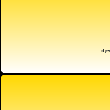
माँ क़स