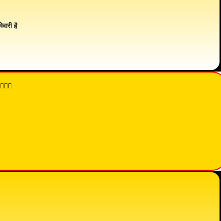
ेवारी है
👇🏾