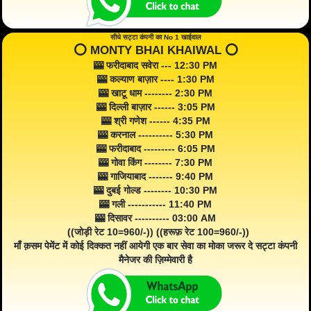
सीधे सट्टा कंपनी का No 1 खाईवाल
⭕️ MONTY BHAI KHAIWAL ⭕️
🎰 फरीदाबाद सवेरा --- 12:30 PM
🎰 कल्याण बाज़ार ---- 1:30 PM
🎰 खाटू धाम -------- 2:30 PM
🎰 दिल्ली बाज़ार ------ 3:05 PM
🎰 श्री गणेश ------ 4:35 PM
🎰 करनाल ---------- 5:30 PM
🎰 फरीदाबाद --------- 6:05 PM
🎰 गोवा किंग -------- 7:30 PM
🎰 गाजियाबाद ------- 9:40 PM
🎰 दुबई गोल्ड -------- 10:30 PM
🎰 गली ----------- 11:40 PM
🎰 दिसावर ---------- 03:00 AM
((जोड़ी रेट 10=960/-)) ((हरूफ़ रेट 100=960/-))
माँ क़सम पेमेंट में कोई दिक्कत नहीं आयेगी एक बार सेवा का मोका जरूर दे सट्टा कंपनी
मैनेजर की ज़िम्मेवारी है