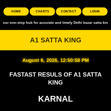
HOME
CHARTS
CONTACT
LOGIN
stop hub for accurate and timely Delhi bazar satta king, covering al
A1 SATTA KING
August 6, 2026, 12:50:59 PM
FASTAST RESULS OF A1 SATTA
KING
KARNAL