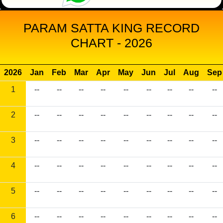
PARAM SATTA KING RECORD
CHART - 2026
2026
Jan
Feb
Mar
Apr
May
Jun
Jul
Aug
Sep
1
--
--
--
--
--
--
--
--
--
2
--
--
--
--
--
--
--
--
--
3
--
--
--
--
--
--
--
--
--
4
--
--
--
--
--
--
--
--
--
5
--
--
--
--
--
--
--
--
--
6
--
--
--
--
--
--
--
--
--