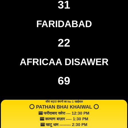
31
FARIDABAD
22
AFRICAA DISAWER
69
सीधे सट्टा कंपनी का No 1 खाईवाल
⭕️ PATHAN BHAI KHAIWAL ⭕️
🎰 फरीदाबाद सवेरा --- 12:30 PM
🎰 कल्याण बाज़ार ---- 1:30 PM
🎰 खाटू धाम -------- 2:30 PM