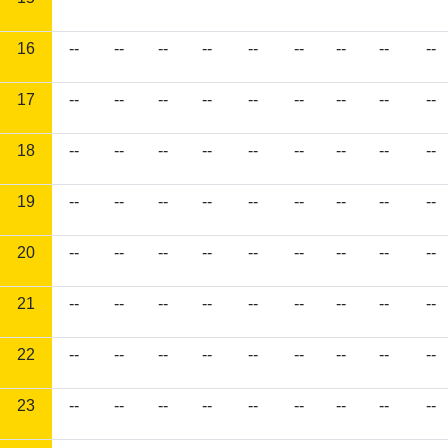
16
--
--
--
--
--
--
--
--
--
17
--
--
--
--
--
--
--
--
--
18
--
--
--
--
--
--
--
--
--
19
--
--
--
--
--
--
--
--
--
20
--
--
--
--
--
--
--
--
--
21
--
--
--
--
--
--
--
--
--
22
--
--
--
--
--
--
--
--
--
23
--
--
--
--
--
--
--
--
--