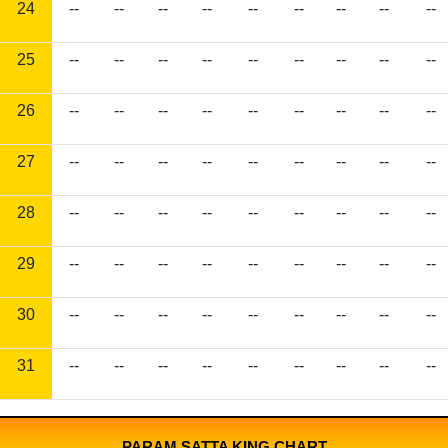
24
--
--
--
--
--
--
--
--
--
25
--
--
--
--
--
--
--
--
--
26
--
--
--
--
--
--
--
--
--
27
--
--
--
--
--
--
--
--
--
28
--
--
--
--
--
--
--
--
--
29
--
--
--
--
--
--
--
--
--
30
--
--
--
--
--
--
--
--
--
31
--
--
--
--
--
--
--
--
--
PARAM SATTA KING CHART