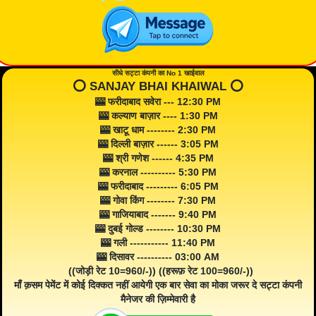
सीधे सट्टा कंपनी का No 1 खाईवाल
⭕️ SANJAY BHAI KHAIWAL ⭕️
🎰 फरीदाबाद सवेरा --- 12:30 PM
🎰 कल्याण बाज़ार ---- 1:30 PM
🎰 खाटू धाम -------- 2:30 PM
🎰 दिल्ली बाज़ार ------ 3:05 PM
🎰 श्री गणेश ------ 4:35 PM
🎰 करनाल ---------- 5:30 PM
🎰 फरीदाबाद --------- 6:05 PM
🎰 गोवा किंग -------- 7:30 PM
🎰 गाजियाबाद ------- 9:40 PM
🎰 दुबई गोल्ड -------- 10:30 PM
🎰 गली ----------- 11:40 PM
🎰 दिसावर ---------- 03:00 AM
((जोड़ी रेट 10=960/-)) ((हरूफ़ रेट 100=960/-))
माँ क़सम पेमेंट में कोई दिक्कत नहीं आयेगी एक बार सेवा का मोका जरूर दे सट्टा कंपनी
मैनेजर की ज़िम्मेवारी है