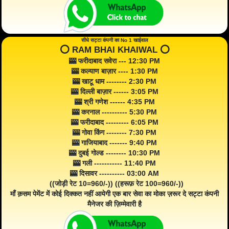
सीधे सट्टा कंपनी का No 1 खाईवाल
⭕️ RAM BHAI KHAIWAL ⭕️
🎰 फरीदाबाद सवेरा --- 12:30 PM
🎰 कल्याण बाज़ार ---- 1:30 PM
🎰 खाटू धाम -------- 2:30 PM
🎰 दिल्ली बाज़ार ------ 3:05 PM
🎰 श्री गणेश ------ 4:35 PM
🎰 करनाल ---------- 5:30 PM
🎰 फरीदाबाद --------- 6:05 PM
🎰 गोवा किंग -------- 7:30 PM
🎰 गाजियाबाद ------- 9:40 PM
🎰 दुबई गोल्ड -------- 10:30 PM
🎰 गली ----------- 11:40 PM
🎰 दिसावर ---------- 03:00 AM
((जोड़ी रेट 10=960/-)) ((हरूफ़ रेट 100=960/-))
माँ क़सम पेमेंट में कोई दिक्कत नहीं आयेगी एक बार सेवा का मोका ज़रूर दे सट्टा कंपनी
मैनेजर की ज़िम्मेवारी है