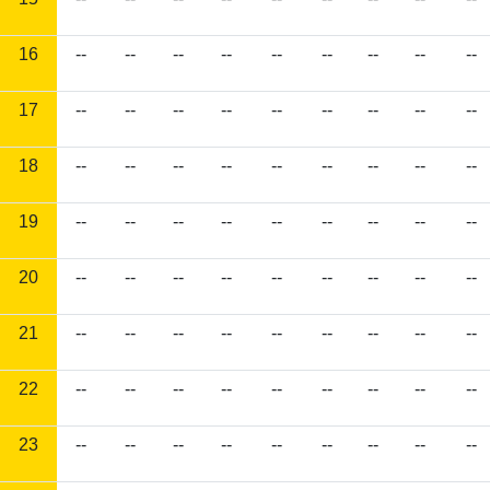
16
--
--
--
--
--
--
--
--
--
17
--
--
--
--
--
--
--
--
--
18
--
--
--
--
--
--
--
--
--
19
--
--
--
--
--
--
--
--
--
20
--
--
--
--
--
--
--
--
--
21
--
--
--
--
--
--
--
--
--
22
--
--
--
--
--
--
--
--
--
23
--
--
--
--
--
--
--
--
--