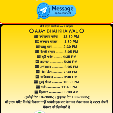
सीधे सट्टा कंपनी का No 1 खाईवाल
⭕️ AJAY BHAI KHAIWAL ⭕️
🎰 फरीदाबाद सवेरा --- 12:30 PM
🎰 कल्याण बाज़ार ---- 1:30 PM
🎰 खाटू धाम -------- 2:30 PM
🎰 दिल्ली बाज़ार ------ 3:05 PM
🎰 श्री गणेश ------ 4:35 PM
🎰 करनाल ---------- 5:30 PM
🎰 फरीदाबाद --------- 6:05 PM
🎰 गोवा किंग -------- 7:30 PM
🎰 गाजियाबाद ------- 9:40 PM
🎰 दुबई गोल्ड -------- 10:30 PM
🎰 गली ----------- 11:40 PM
🎰 दिसावर ---------- 03:00 AM
((जोड़ी रेट 10=960/-)) ((हरूफ़ रेट 100=960/-))
माँ क़सम पेमेंट में कोई दिक्कत नहीं आयेगी एक बार सेवा का मोका जरूर दे सट्टा कंपनी
मैनेजर की ज़िम्मेवारी है