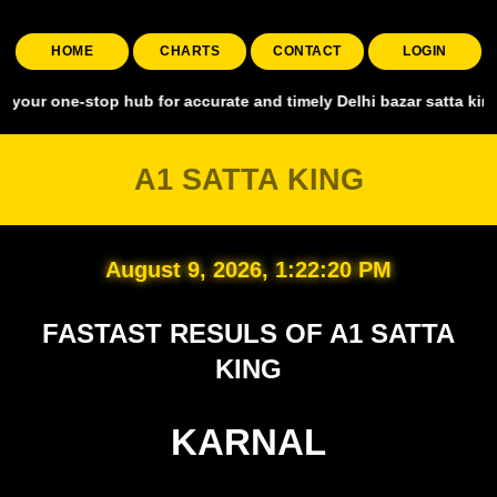
HOME
CHARTS
CONTACT
LOGIN
-stop hub for accurate and timely Delhi bazar satta king, covering a
A1 SATTA KING
August 9, 2026, 1:22:21 PM
FASTAST RESULS OF A1 SATTA
KING
KARNAL