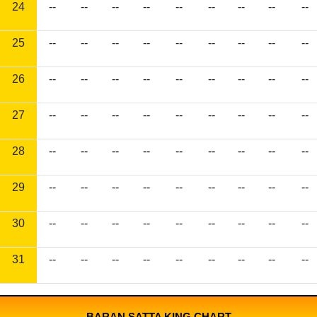
24
--
--
--
--
--
--
--
--
--
25
--
--
--
--
--
--
--
--
--
26
--
--
--
--
--
--
--
--
--
27
--
--
--
--
--
--
--
--
--
28
--
--
--
--
--
--
--
--
--
29
--
--
--
--
--
--
--
--
--
30
--
--
--
--
--
--
--
--
--
31
--
--
--
--
--
--
--
--
--
BARAN SATTA KING CHART