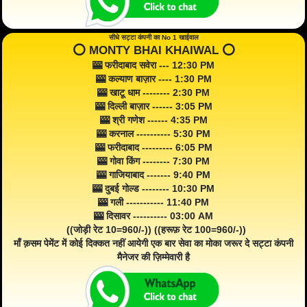
सीधे सट्टा कंपनी का No 1 खाईवाल
⭕️ MONTY BHAI KHAIWAL ⭕️
🎰 फरीदाबाद सवेरा --- 12:30 PM
🎰 कल्याण बाज़ार ---- 1:30 PM
🎰 खाटू धाम -------- 2:30 PM
🎰 दिल्ली बाज़ार ------ 3:05 PM
🎰 श्री गणेश ------ 4:35 PM
🎰 करनाल ---------- 5:30 PM
🎰 फरीदाबाद --------- 6:05 PM
🎰 गोवा किंग -------- 7:30 PM
🎰 गाजियाबाद ------- 9:40 PM
🎰 दुबई गोल्ड -------- 10:30 PM
🎰 गली ----------- 11:40 PM
🎰 दिसावर ---------- 03:00 AM
((जोड़ी रेट 10=960/-)) ((हरूफ़ रेट 100=960/-))
माँ क़सम पेमेंट में कोई दिक्कत नहीं आयेगी एक बार सेवा का मोका जरूर दे सट्टा कंपनी
मैनेजर की ज़िम्मेवारी है