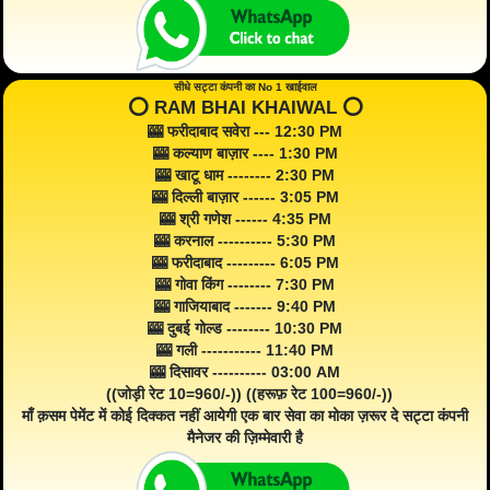
सीधे सट्टा कंपनी का No 1 खाईवाल
⭕️ RAM BHAI KHAIWAL ⭕️
🎰 फरीदाबाद सवेरा --- 12:30 PM
🎰 कल्याण बाज़ार ---- 1:30 PM
🎰 खाटू धाम -------- 2:30 PM
🎰 दिल्ली बाज़ार ------ 3:05 PM
🎰 श्री गणेश ------ 4:35 PM
🎰 करनाल ---------- 5:30 PM
🎰 फरीदाबाद --------- 6:05 PM
🎰 गोवा किंग -------- 7:30 PM
🎰 गाजियाबाद ------- 9:40 PM
🎰 दुबई गोल्ड -------- 10:30 PM
🎰 गली ----------- 11:40 PM
🎰 दिसावर ---------- 03:00 AM
((जोड़ी रेट 10=960/-)) ((हरूफ़ रेट 100=960/-))
माँ क़सम पेमेंट में कोई दिक्कत नहीं आयेगी एक बार सेवा का मोका ज़रूर दे सट्टा कंपनी
मैनेजर की ज़िम्मेवारी है