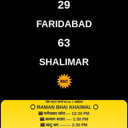
29
FARIDABAD
63
SHALIMAR
सीधे सट्टा कंपनी का No 1 खाईवाल
⭕️ RAMAN BHAI KHAIWAL ⭕️
🎰 फरीदाबाद सवेरा --- 12:30 PM
🎰 कल्याण बाज़ार ---- 1:30 PM
🎰 खाटू धाम -------- 2:30 PM