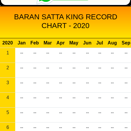
BARAN SATTA KING RECORD
CHART - 2020
2020
Jan
Feb
Mar
Apr
May
Jun
Jul
Aug
Sep
1
--
--
--
--
--
--
--
--
--
2
--
--
--
--
--
--
--
--
--
3
--
--
--
--
--
--
--
--
--
4
--
--
--
--
--
--
--
--
--
5
--
--
--
--
--
--
--
--
--
6
--
--
--
--
--
--
--
--
--