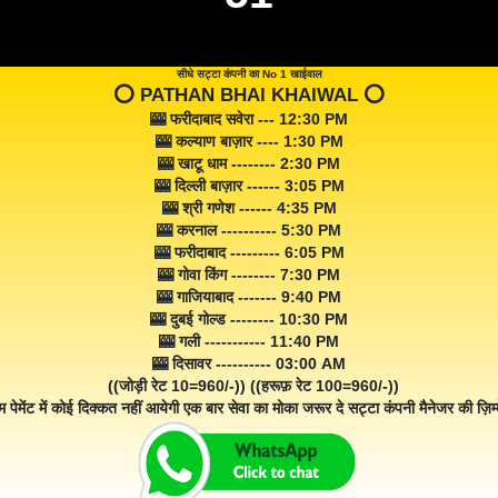
सीधे सट्टा कंपनी का No 1 खाईवाल
⭕️ PATHAN BHAI KHAIWAL ⭕️
🎰 फरीदाबाद सवेरा --- 12:30 PM
🎰 कल्याण बाज़ार ---- 1:30 PM
🎰 खाटू धाम -------- 2:30 PM
🎰 दिल्ली बाज़ार ------ 3:05 PM
🎰 श्री गणेश ------ 4:35 PM
🎰 करनाल ---------- 5:30 PM
🎰 फरीदाबाद --------- 6:05 PM
🎰 गोवा किंग -------- 7:30 PM
🎰 गाजियाबाद ------- 9:40 PM
🎰 दुबई गोल्ड -------- 10:30 PM
🎰 गली ----------- 11:40 PM
🎰 दिसावर ---------- 03:00 AM
((जोड़ी रेट 10=960/-)) ((हरूफ़ रेट 100=960/-))
म पेमेंट में कोई दिक्कत नहीं आयेगी एक बार सेवा का मोका जरूर दे सट्टा कंपनी मैनेजर की ज़िम्म