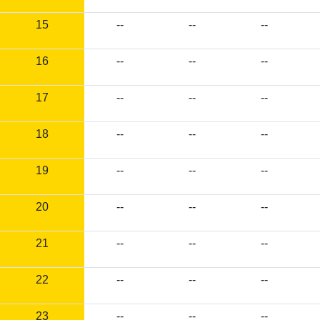
15
--
--
--
16
--
--
--
17
--
--
--
18
--
--
--
19
--
--
--
20
--
--
--
21
--
--
--
22
--
--
--
23
--
--
--