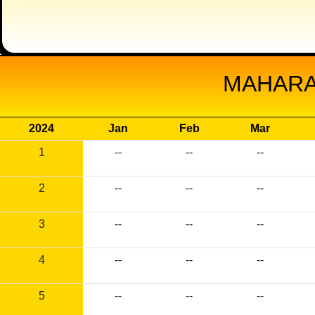
MAHARAJ
2024
Jan
Feb
Mar
1
--
--
--
2
--
--
--
3
--
--
--
4
--
--
--
5
--
--
--