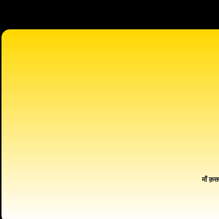
माँ क़स