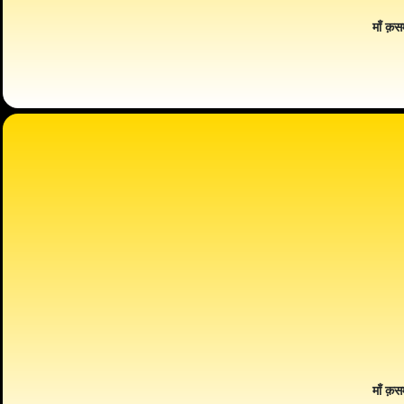
माँ क़स
माँ क़स