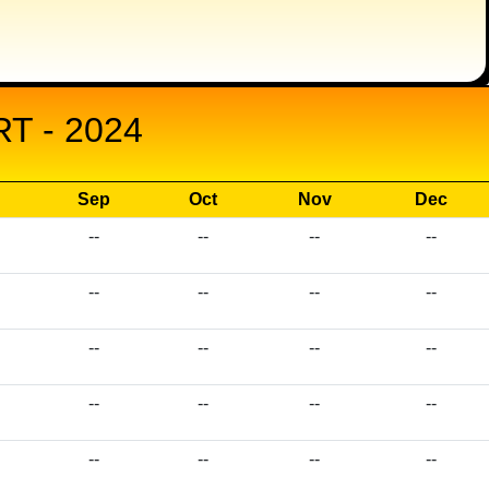
T - 2024
Sep
Oct
Nov
Dec
--
--
--
--
--
--
--
--
--
--
--
--
--
--
--
--
--
--
--
--