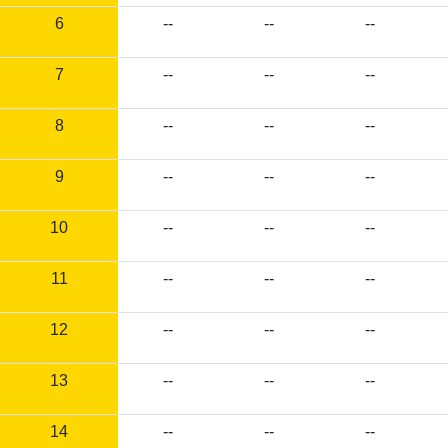
6
--
--
--
7
--
--
--
8
--
--
--
9
--
--
--
10
--
--
--
11
--
--
--
12
--
--
--
13
--
--
--
14
--
--
--