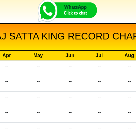
 SATTA KING RECORD CHAR
Apr
May
Jun
Jul
Aug
--
--
--
--
--
--
--
--
--
--
--
--
--
--
--
--
--
--
--
--
--
--
--
--
--