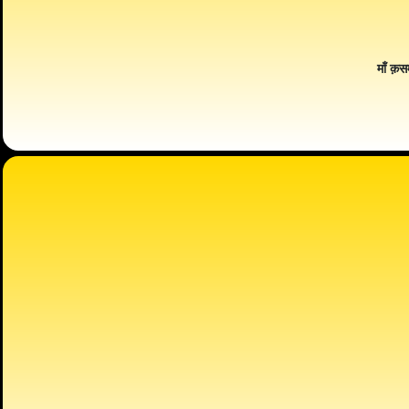
माँ क़स