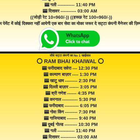
🎰 गली ----------- 11:40 PM
🎰 दिसावर ---------- 03:00 AM
((जोड़ी रेट 10=960/-)) ((हरूफ़ रेट 100=960/-))
म पेमेंट में कोई दिक्कत नहीं आयेगी एक बार सेवा का मोका जरूर दे सट्टा कंपनी मैनेजर की ज़िम्म
सीधे सट्टा कंपनी का No 1 खाईवाल
⭕️ RAM BHAI KHAIWAL ⭕️
🎰 फरीदाबाद सवेरा --- 12:30 PM
🎰 कल्याण बाज़ार ---- 1:30 PM
🎰 खाटू धाम -------- 2:30 PM
🎰 दिल्ली बाज़ार ------ 3:05 PM
🎰 श्री गणेश ------ 4:35 PM
🎰 करनाल ---------- 5:30 PM
🎰 फरीदाबाद --------- 6:05 PM
🎰 गोवा किंग -------- 7:30 PM
🎰 गाजियाबाद ------- 9:40 PM
🎰 दुबई गोल्ड -------- 10:30 PM
🎰 गली ----------- 11:40 PM
🎰 दिसावर ---------- 03:00 AM