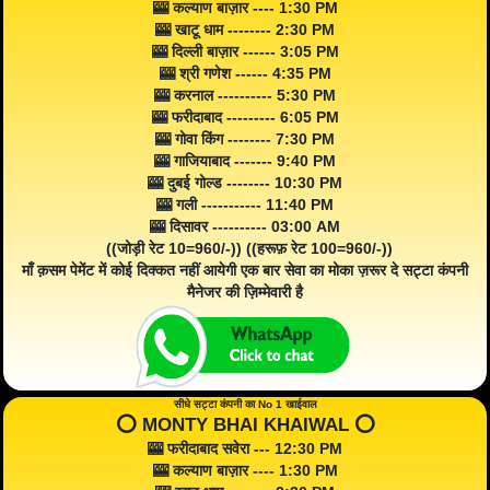
🎰 कल्याण बाज़ार ---- 1:30 PM
🎰 खाटू धाम -------- 2:30 PM
🎰 दिल्ली बाज़ार ------ 3:05 PM
🎰 श्री गणेश ------ 4:35 PM
🎰 करनाल ---------- 5:30 PM
🎰 फरीदाबाद --------- 6:05 PM
🎰 गोवा किंग -------- 7:30 PM
🎰 गाजियाबाद ------- 9:40 PM
🎰 दुबई गोल्ड -------- 10:30 PM
🎰 गली ----------- 11:40 PM
🎰 दिसावर ---------- 03:00 AM
((जोड़ी रेट 10=960/-)) ((हरूफ़ रेट 100=960/-))
माँ क़सम पेमेंट में कोई दिक्कत नहीं आयेगी एक बार सेवा का मोका ज़रूर दे सट्टा कंपनी
मैनेजर की ज़िम्मेवारी है
सीधे सट्टा कंपनी का No 1 खाईवाल
⭕️ MONTY BHAI KHAIWAL ⭕️
🎰 फरीदाबाद सवेरा --- 12:30 PM
🎰 कल्याण बाज़ार ---- 1:30 PM