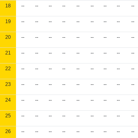
18
--
--
--
--
--
--
--
--
--
19
--
--
--
--
--
--
--
--
--
20
--
--
--
--
--
--
--
--
--
21
--
--
--
--
--
--
--
--
--
22
--
--
--
--
--
--
--
--
--
23
--
--
--
--
--
--
--
--
--
24
--
--
--
--
--
--
--
--
--
25
--
--
--
--
--
--
--
--
--
26
--
--
--
--
--
--
--
--
--