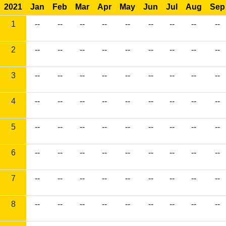
2021
Jan
Feb
Mar
Apr
May
Jun
Jul
Aug
Sep
1
--
--
--
--
--
--
--
--
--
2
--
--
--
--
--
--
--
--
--
3
--
--
--
--
--
--
--
--
--
4
--
--
--
--
--
--
--
--
--
5
--
--
--
--
--
--
--
--
--
6
--
--
--
--
--
--
--
--
--
7
--
--
--
--
--
--
--
--
--
8
--
--
--
--
--
--
--
--
--