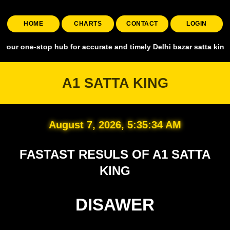
HOME
CHARTS
CONTACT
LOGIN
stop hub for accurate and timely Delhi bazar satta king, covering al
A1 SATTA KING
August 7, 2026, 5:35:35 AM
FASTAST RESULS OF A1 SATTA
KING
DISAWER