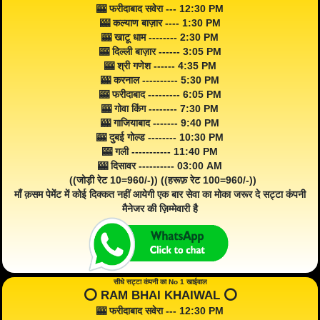
🎰 फरीदाबाद सवेरा --- 12:30 PM
🎰 कल्याण बाज़ार ---- 1:30 PM
🎰 खाटू धाम -------- 2:30 PM
🎰 दिल्ली बाज़ार ------ 3:05 PM
🎰 श्री गणेश ------ 4:35 PM
🎰 करनाल ---------- 5:30 PM
🎰 फरीदाबाद --------- 6:05 PM
🎰 गोवा किंग -------- 7:30 PM
🎰 गाजियाबाद ------- 9:40 PM
🎰 दुबई गोल्ड -------- 10:30 PM
🎰 गली ----------- 11:40 PM
🎰 दिसावर ---------- 03:00 AM
((जोड़ी रेट 10=960/-)) ((हरूफ़ रेट 100=960/-))
माँ क़सम पेमेंट में कोई दिक्कत नहीं आयेगी एक बार सेवा का मोका जरूर दे सट्टा कंपनी
मैनेजर की ज़िम्मेवारी है
सीधे सट्टा कंपनी का No 1 खाईवाल
⭕️ RAM BHAI KHAIWAL ⭕️
🎰 फरीदाबाद सवेरा --- 12:30 PM