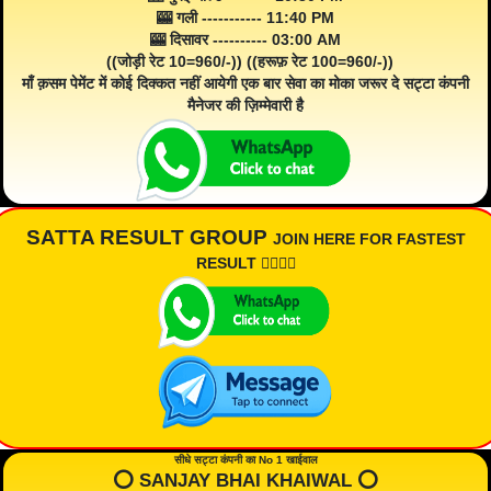
🎰 गली ----------- 11:40 PM
🎰 दिसावर ---------- 03:00 AM
((जोड़ी रेट 10=960/-)) ((हरूफ़ रेट 100=960/-))
माँ क़सम पेमेंट में कोई दिक्कत नहीं आयेगी एक बार सेवा का मोका जरूर दे सट्टा कंपनी
मैनेजर की ज़िम्मेवारी है
SATTA RESULT GROUP
JOIN HERE FOR FASTEST
RESULT 👇🏾👇🏾
सीधे सट्टा कंपनी का No 1 खाईवाल
⭕️ SANJAY BHAI KHAIWAL ⭕️