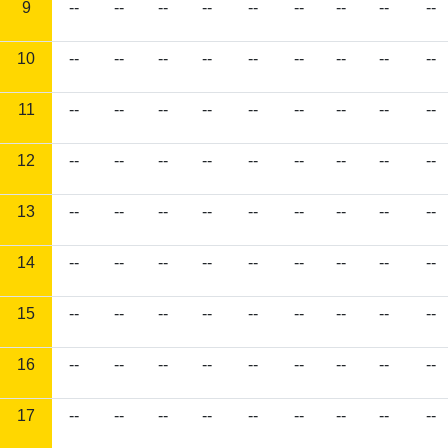
9
--
--
--
--
--
--
--
--
--
10
--
--
--
--
--
--
--
--
--
11
--
--
--
--
--
--
--
--
--
12
--
--
--
--
--
--
--
--
--
13
--
--
--
--
--
--
--
--
--
14
--
--
--
--
--
--
--
--
--
15
--
--
--
--
--
--
--
--
--
16
--
--
--
--
--
--
--
--
--
17
--
--
--
--
--
--
--
--
--