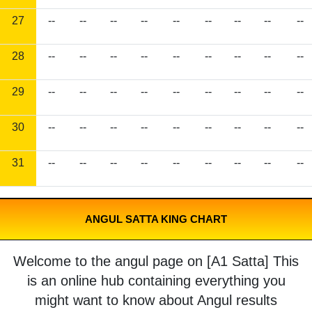
27
--
--
--
--
--
--
--
--
--
28
--
--
--
--
--
--
--
--
--
29
--
--
--
--
--
--
--
--
--
30
--
--
--
--
--
--
--
--
--
31
--
--
--
--
--
--
--
--
--
ANGUL SATTA KING CHART
Welcome to the angul page on [A1 Satta] This
is an online hub containing everything you
might want to know about Angul results