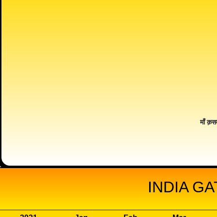
माँ क़स
INDIA GA