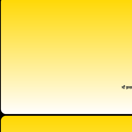
माँ क़स