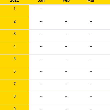
2021
Jan
Feb
Mar
1
--
--
--
2
--
--
--
3
--
--
--
4
--
--
--
5
--
--
--
6
--
--
--
7
--
--
--
8
--
--
--
9
--
--
--