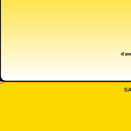
माँ क़स
S