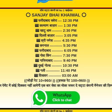
सीधे सट्टा कंपनी का No 1 खाईवाल
⭕️ SANJAY BHAI KHAIWAL ⭕️
🎰 फरीदाबाद सवेरा --- 12:30 PM
🎰 कल्याण बाज़ार ---- 1:30 PM
🎰 खाटू धाम -------- 2:30 PM
🎰 दिल्ली बाज़ार ------ 3:05 PM
🎰 श्री गणेश ------ 4:35 PM
🎰 करनाल ---------- 5:30 PM
🎰 फरीदाबाद --------- 6:05 PM
🎰 गोवा किंग -------- 7:30 PM
🎰 गाजियाबाद ------- 9:40 PM
🎰 दुबई गोल्ड -------- 10:30 PM
🎰 गली ----------- 11:40 PM
🎰 दिसावर ---------- 03:00 AM
((जोड़ी रेट 10=960/-)) ((हरूफ़ रेट 100=960/-))
म पेमेंट में कोई दिक्कत नहीं आयेगी एक बार सेवा का मोका जरूर दे सट्टा कंपनी मैनेजर की ज़िम्म
सीधे सट्टा कंपनी का No 1 खाईवाल