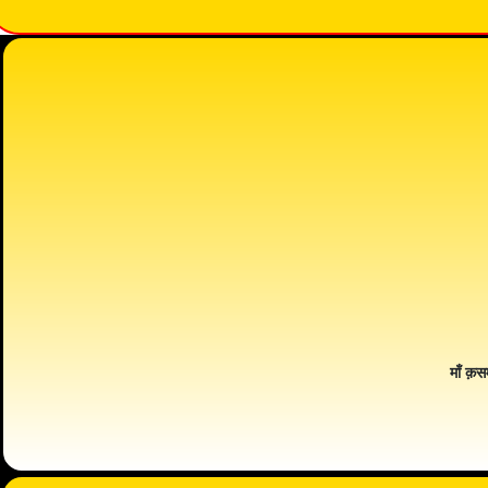
माँ क़स