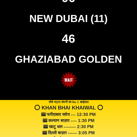
NEW DUBAI (11)
46
GHAZIABAD GOLDEN
सीधे सट्टा कंपनी का No 1 खाईवाल
⭕️ KHAN BHAI KHAIWAL ⭕️
🎰 फरीदाबाद सवेरा --- 12:30 PM
🎰 कल्याण बाज़ार ---- 1:30 PM
🎰 खाटू धाम -------- 2:30 PM
🎰 दिल्ली बाज़ार ------ 3:05 PM