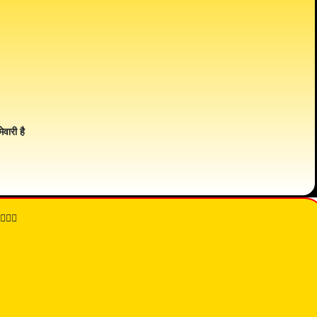
ेवारी है
👇🏾