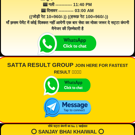
🎰 गली ----------- 11:40 PM
🎰 दिसावर ---------- 03:00 AM
((जोड़ी रेट 10=960/-)) ((हरूफ़ रेट 100=960/-))
माँ क़सम पेमेंट में कोई दिक्कत नहीं आयेगी एक बार सेवा का मोका जरूर दे सट्टा कंपनी
मैनेजर की ज़िम्मेवारी है
SATTA RESULT GROUP
JOIN HERE FOR FASTEST
RESULT 👇🏾👇🏾
सीधे सट्टा कंपनी का No 1 खाईवाल
⭕️ SANJAY BHAI KHAIWAL ⭕️