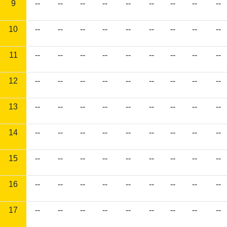
9
--
--
--
--
--
--
--
--
--
10
--
--
--
--
--
--
--
--
--
11
--
--
--
--
--
--
--
--
--
12
--
--
--
--
--
--
--
--
--
13
--
--
--
--
--
--
--
--
--
14
--
--
--
--
--
--
--
--
--
15
--
--
--
--
--
--
--
--
--
16
--
--
--
--
--
--
--
--
--
17
--
--
--
--
--
--
--
--
--