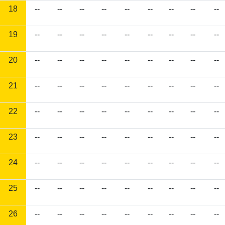
18
--
--
--
--
--
--
--
--
--
19
--
--
--
--
--
--
--
--
--
20
--
--
--
--
--
--
--
--
--
21
--
--
--
--
--
--
--
--
--
22
--
--
--
--
--
--
--
--
--
23
--
--
--
--
--
--
--
--
--
24
--
--
--
--
--
--
--
--
--
25
--
--
--
--
--
--
--
--
--
26
--
--
--
--
--
--
--
--
--