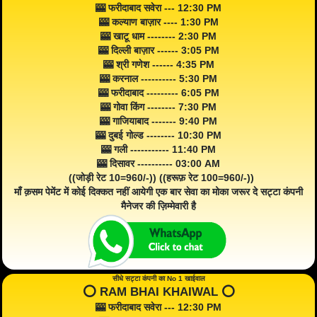
🎰 फरीदाबाद सवेरा --- 12:30 PM
🎰 कल्याण बाज़ार ---- 1:30 PM
🎰 खाटू धाम -------- 2:30 PM
🎰 दिल्ली बाज़ार ------ 3:05 PM
🎰 श्री गणेश ------ 4:35 PM
🎰 करनाल ---------- 5:30 PM
🎰 फरीदाबाद --------- 6:05 PM
🎰 गोवा किंग -------- 7:30 PM
🎰 गाजियाबाद ------- 9:40 PM
🎰 दुबई गोल्ड -------- 10:30 PM
🎰 गली ----------- 11:40 PM
🎰 दिसावर ---------- 03:00 AM
((जोड़ी रेट 10=960/-)) ((हरूफ़ रेट 100=960/-))
माँ क़सम पेमेंट में कोई दिक्कत नहीं आयेगी एक बार सेवा का मोका जरूर दे सट्टा कंपनी
मैनेजर की ज़िम्मेवारी है
सीधे सट्टा कंपनी का No 1 खाईवाल
⭕️ RAM BHAI KHAIWAL ⭕️
🎰 फरीदाबाद सवेरा --- 12:30 PM