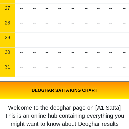
27
--
--
--
--
--
--
--
--
--
28
--
--
--
--
--
--
--
--
--
29
--
--
--
--
--
--
--
--
--
30
--
--
--
--
--
--
--
--
--
31
--
--
--
--
--
--
--
--
--
DEOGHAR SATTA KING CHART
Welcome to the deoghar page on [A1 Satta]
This is an online hub containing everything you
might want to know about Deoghar results