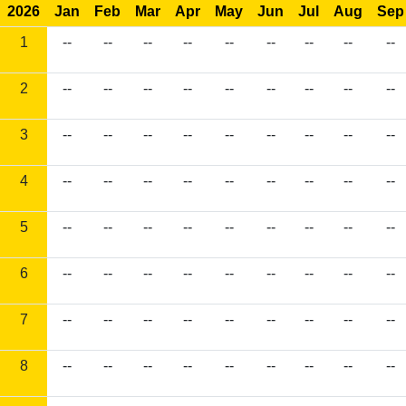
2026
Jan
Feb
Mar
Apr
May
Jun
Jul
Aug
Sep
1
--
--
--
--
--
--
--
--
--
2
--
--
--
--
--
--
--
--
--
3
--
--
--
--
--
--
--
--
--
4
--
--
--
--
--
--
--
--
--
5
--
--
--
--
--
--
--
--
--
6
--
--
--
--
--
--
--
--
--
7
--
--
--
--
--
--
--
--
--
8
--
--
--
--
--
--
--
--
--