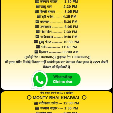
🎰 कल्याण बाज़ार ---- 1:30 PM
🎰 खाटू धाम -------- 2:30 PM
🎰 दिल्ली बाज़ार ------ 3:05 PM
🎰 श्री गणेश ------ 4:35 PM
🎰 करनाल ---------- 5:30 PM
🎰 फरीदाबाद --------- 6:05 PM
🎰 गोवा किंग -------- 7:30 PM
🎰 गाजियाबाद ------- 9:40 PM
🎰 दुबई गोल्ड -------- 10:30 PM
🎰 गली ----------- 11:40 PM
🎰 दिसावर ---------- 03:00 AM
((जोड़ी रेट 10=960/-)) ((हरूफ़ रेट 100=960/-))
माँ क़सम पेमेंट में कोई दिक्कत नहीं आयेगी एक बार सेवा का मोका ज़रूर दे सट्टा कंपनी
मैनेजर की ज़िम्मेवारी है
सीधे सट्टा कंपनी का No 1 खाईवाल
⭕️ MONTY BHAI KHAIWAL ⭕️
🎰 फरीदाबाद सवेरा --- 12:30 PM
🎰 कल्याण बाज़ार ---- 1:30 PM