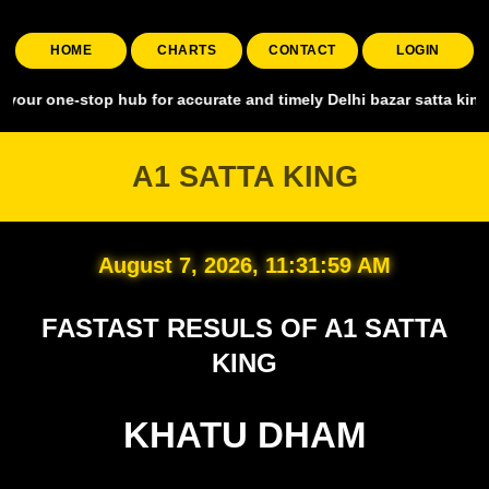
HOME
CHARTS
CONTACT
LOGIN
stop hub for accurate and timely Delhi bazar satta king, covering a
A1 SATTA KING
August 7, 2026, 11:32:00 AM
FASTAST RESULS OF A1 SATTA
KING
KHATU DHAM