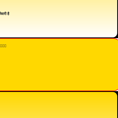
ेवारी है
👇🏾