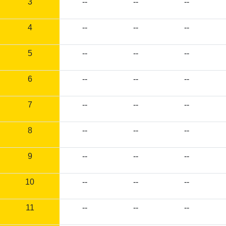
3
--
--
--
4
--
--
--
5
--
--
--
6
--
--
--
7
--
--
--
8
--
--
--
9
--
--
--
10
--
--
--
11
--
--
--