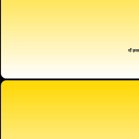
माँ क़स