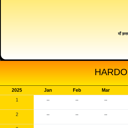
माँ क़स
HARDOI
2025
Jan
Feb
Mar
1
--
--
--
2
--
--
--