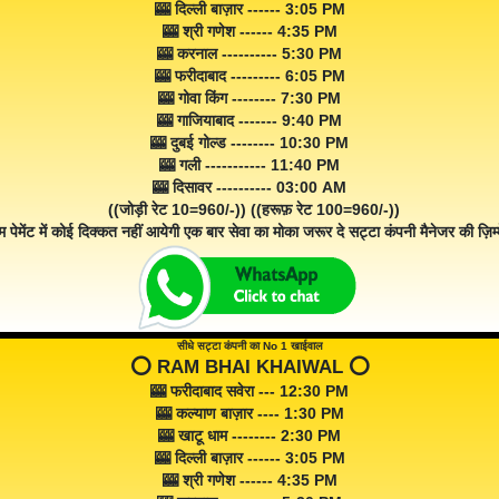
🎰 दिल्ली बाज़ार ------ 3:05 PM
🎰 श्री गणेश ------ 4:35 PM
🎰 करनाल ---------- 5:30 PM
🎰 फरीदाबाद --------- 6:05 PM
🎰 गोवा किंग -------- 7:30 PM
🎰 गाजियाबाद ------- 9:40 PM
🎰 दुबई गोल्ड -------- 10:30 PM
🎰 गली ----------- 11:40 PM
🎰 दिसावर ---------- 03:00 AM
((जोड़ी रेट 10=960/-)) ((हरूफ़ रेट 100=960/-))
म पेमेंट में कोई दिक्कत नहीं आयेगी एक बार सेवा का मोका जरूर दे सट्टा कंपनी मैनेजर की ज़िम्म
सीधे सट्टा कंपनी का No 1 खाईवाल
⭕️ RAM BHAI KHAIWAL ⭕️
🎰 फरीदाबाद सवेरा --- 12:30 PM
🎰 कल्याण बाज़ार ---- 1:30 PM
🎰 खाटू धाम -------- 2:30 PM
🎰 दिल्ली बाज़ार ------ 3:05 PM
🎰 श्री गणेश ------ 4:35 PM