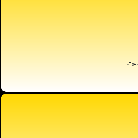
माँ क़स