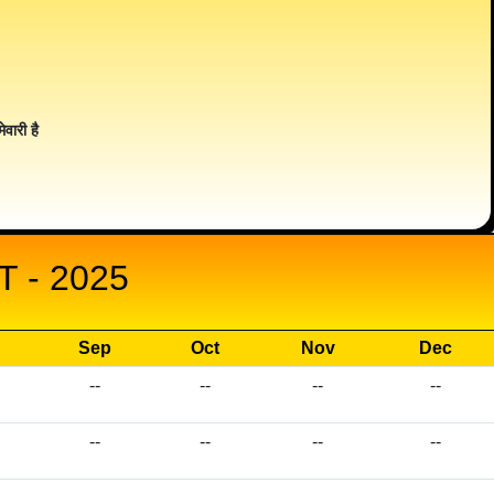
ेवारी है
 - 2025
Sep
Oct
Nov
Dec
--
--
--
--
--
--
--
--