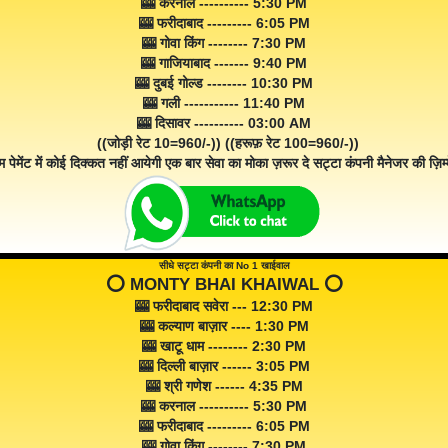
🎰 करनाल ---------- 5:30 PM
🎰 फरीदाबाद --------- 6:05 PM
🎰 गोवा किंग -------- 7:30 PM
🎰 गाजियाबाद ------- 9:40 PM
🎰 दुबई गोल्ड -------- 10:30 PM
🎰 गली ----------- 11:40 PM
🎰 दिसावर ---------- 03:00 AM
((जोड़ी रेट 10=960/-)) ((हरूफ़ रेट 100=960/-))
म पेमेंट में कोई दिक्कत नहीं आयेगी एक बार सेवा का मोका ज़रूर दे सट्टा कंपनी मैनेजर की ज़िम्म
सीधे सट्टा कंपनी का No 1 खाईवाल
⭕️ MONTY BHAI KHAIWAL ⭕️
🎰 फरीदाबाद सवेरा --- 12:30 PM
🎰 कल्याण बाज़ार ---- 1:30 PM
🎰 खाटू धाम -------- 2:30 PM
🎰 दिल्ली बाज़ार ------ 3:05 PM
🎰 श्री गणेश ------ 4:35 PM
🎰 करनाल ---------- 5:30 PM
🎰 फरीदाबाद --------- 6:05 PM
🎰 गोवा किंग -------- 7:30 PM