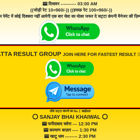
🎰 दिसावर ---------- 03:00 AM
((जोड़ी रेट 10=960/-)) ((हरूफ़ रेट 100=960/-))
म पेमेंट में कोई दिक्कत नहीं आयेगी एक बार सेवा का मोका जरूर दे सट्टा कंपनी मैनेजर की ज़िम्म
ATTA RESULT GROUP
JOIN HERE FOR FASTEST RESULT 👇🏾
सीधे सट्टा कंपनी का No 1 खाईवाल
⭕️ SANJAY BHAI KHAIWAL ⭕️
🎰 फरीदाबाद सवेरा --- 12:30 PM
🎰 कल्याण बाज़ार ---- 1:30 PM
🎰 खाटू धाम -------- 2:30 PM