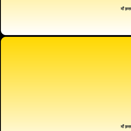
माँ क़स
माँ क़स