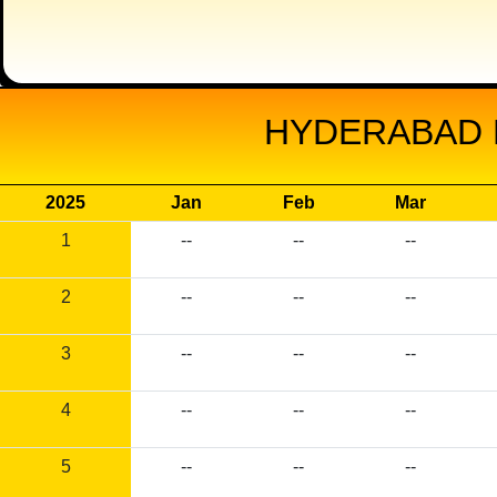
HYDERABAD R
2025
Jan
Feb
Mar
1
--
--
--
2
--
--
--
3
--
--
--
4
--
--
--
5
--
--
--