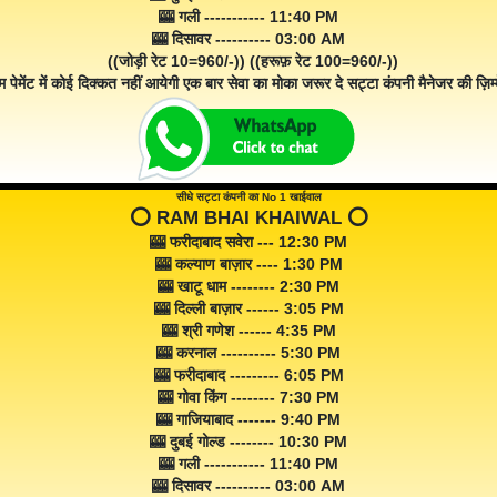
🎰 गली ----------- 11:40 PM
🎰 दिसावर ---------- 03:00 AM
((जोड़ी रेट 10=960/-)) ((हरूफ़ रेट 100=960/-))
म पेमेंट में कोई दिक्कत नहीं आयेगी एक बार सेवा का मोका जरूर दे सट्टा कंपनी मैनेजर की ज़िम्म
सीधे सट्टा कंपनी का No 1 खाईवाल
⭕️ RAM BHAI KHAIWAL ⭕️
🎰 फरीदाबाद सवेरा --- 12:30 PM
🎰 कल्याण बाज़ार ---- 1:30 PM
🎰 खाटू धाम -------- 2:30 PM
🎰 दिल्ली बाज़ार ------ 3:05 PM
🎰 श्री गणेश ------ 4:35 PM
🎰 करनाल ---------- 5:30 PM
🎰 फरीदाबाद --------- 6:05 PM
🎰 गोवा किंग -------- 7:30 PM
🎰 गाजियाबाद ------- 9:40 PM
🎰 दुबई गोल्ड -------- 10:30 PM
🎰 गली ----------- 11:40 PM
🎰 दिसावर ---------- 03:00 AM