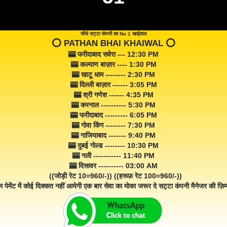
सीधे सट्टा कंपनी का No 1 खाईवाल
⭕️ PATHAN BHAI KHAIWAL ⭕️
🎰 फरीदाबाद सवेरा --- 12:30 PM
🎰 कल्याण बाज़ार ---- 1:30 PM
🎰 खाटू धाम -------- 2:30 PM
🎰 दिल्ली बाज़ार ------ 3:05 PM
🎰 श्री गणेश ------ 4:35 PM
🎰 करनाल ---------- 5:30 PM
🎰 फरीदाबाद --------- 6:05 PM
🎰 गोवा किंग -------- 7:30 PM
🎰 गाजियाबाद ------- 9:40 PM
🎰 दुबई गोल्ड -------- 10:30 PM
🎰 गली ----------- 11:40 PM
🎰 दिसावर ---------- 03:00 AM
((जोड़ी रेट 10=960/-)) ((हरूफ़ रेट 100=960/-))
म पेमेंट में कोई दिक्कत नहीं आयेगी एक बार सेवा का मोका जरूर दे सट्टा कंपनी मैनेजर की ज़िम्म