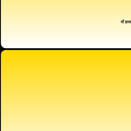
माँ क़स