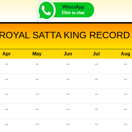
OYAL SATTA KING RECORD 
Apr
May
Jun
Jul
Aug
--
--
--
--
--
--
--
--
--
--
--
--
--
--
--
--
--
--
--
--
--
--
--
--
--