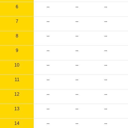
6
--
--
--
7
--
--
--
8
--
--
--
9
--
--
--
10
--
--
--
11
--
--
--
12
--
--
--
13
--
--
--
14
--
--
--