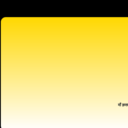
माँ क़स