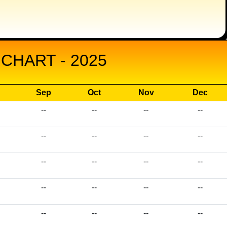
CHART - 2025
Sep
Oct
Nov
Dec
--
--
--
--
--
--
--
--
--
--
--
--
--
--
--
--
--
--
--
--