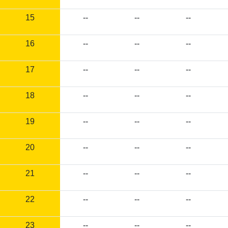
15
--
--
--
16
--
--
--
17
--
--
--
18
--
--
--
19
--
--
--
20
--
--
--
21
--
--
--
22
--
--
--
23
--
--
--