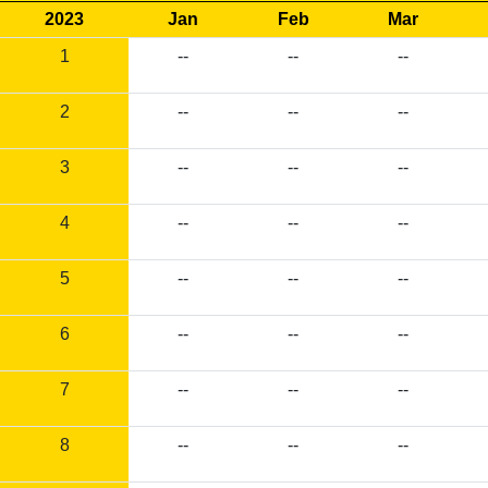
2023
Jan
Feb
Mar
1
--
--
--
2
--
--
--
3
--
--
--
4
--
--
--
5
--
--
--
6
--
--
--
7
--
--
--
8
--
--
--