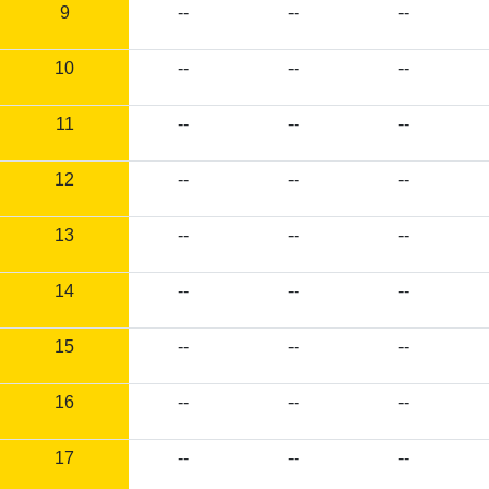
9
--
--
--
10
--
--
--
11
--
--
--
12
--
--
--
13
--
--
--
14
--
--
--
15
--
--
--
16
--
--
--
17
--
--
--