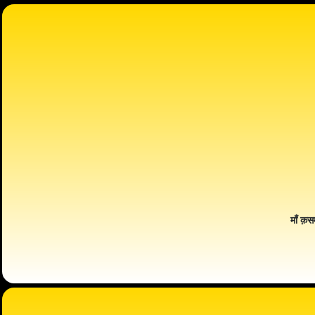
माँ क़स