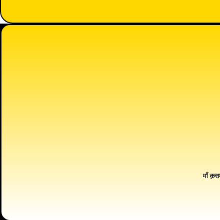
माँ क़स