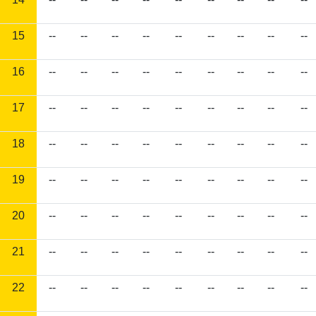
15
--
--
--
--
--
--
--
--
--
16
--
--
--
--
--
--
--
--
--
17
--
--
--
--
--
--
--
--
--
18
--
--
--
--
--
--
--
--
--
19
--
--
--
--
--
--
--
--
--
20
--
--
--
--
--
--
--
--
--
21
--
--
--
--
--
--
--
--
--
22
--
--
--
--
--
--
--
--
--