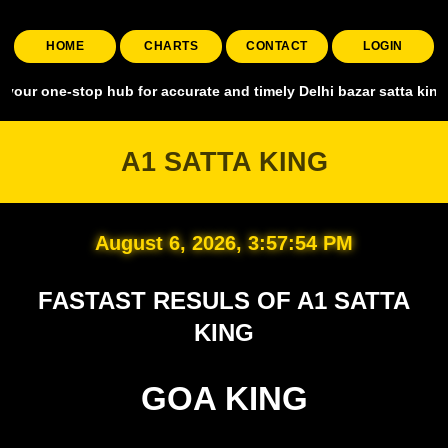
HOME
CHARTS
CONTACT
LOGIN
stop hub for accurate and timely Delhi bazar satta king, covering al
A1 SATTA KING
August 6, 2026, 3:57:55 PM
FASTAST RESULS OF A1 SATTA
KING
GOA KING