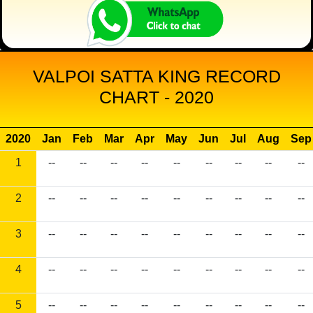
VALPOI SATTA KING RECORD
CHART - 2020
2020
Jan
Feb
Mar
Apr
May
Jun
Jul
Aug
Sep
1
--
--
--
--
--
--
--
--
--
2
--
--
--
--
--
--
--
--
--
3
--
--
--
--
--
--
--
--
--
4
--
--
--
--
--
--
--
--
--
5
--
--
--
--
--
--
--
--
--