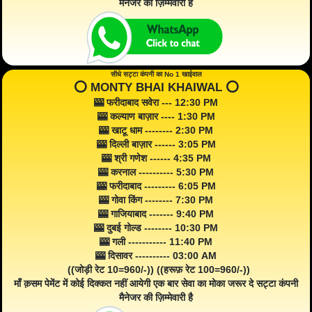
मैनेजर की ज़िम्मेवारी है
सीधे सट्टा कंपनी का No 1 खाईवाल
⭕️ MONTY BHAI KHAIWAL ⭕️
🎰 फरीदाबाद सवेरा --- 12:30 PM
🎰 कल्याण बाज़ार ---- 1:30 PM
🎰 खाटू धाम -------- 2:30 PM
🎰 दिल्ली बाज़ार ------ 3:05 PM
🎰 श्री गणेश ------ 4:35 PM
🎰 करनाल ---------- 5:30 PM
🎰 फरीदाबाद --------- 6:05 PM
🎰 गोवा किंग -------- 7:30 PM
🎰 गाजियाबाद ------- 9:40 PM
🎰 दुबई गोल्ड -------- 10:30 PM
🎰 गली ----------- 11:40 PM
🎰 दिसावर ---------- 03:00 AM
((जोड़ी रेट 10=960/-)) ((हरूफ़ रेट 100=960/-))
माँ क़सम पेमेंट में कोई दिक्कत नहीं आयेगी एक बार सेवा का मोका जरूर दे सट्टा कंपनी
मैनेजर की ज़िम्मेवारी है