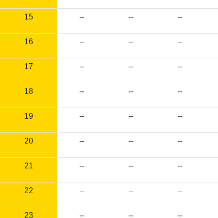
15
--
--
--
16
--
--
--
17
--
--
--
18
--
--
--
19
--
--
--
20
--
--
--
21
--
--
--
22
--
--
--
23
--
--
--