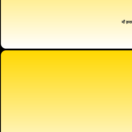
माँ क़स