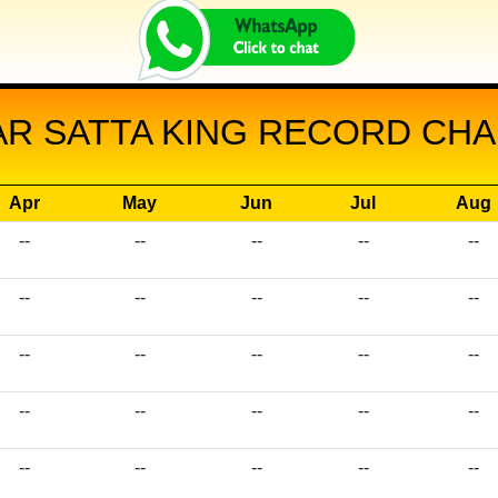
AR SATTA KING RECORD CHAR
Apr
May
Jun
Jul
Aug
--
--
--
--
--
--
--
--
--
--
--
--
--
--
--
--
--
--
--
--
--
--
--
--
--