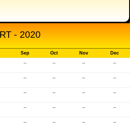
T - 2020
Sep
Oct
Nov
Dec
--
--
--
--
--
--
--
--
--
--
--
--
--
--
--
--
--
--
--
--