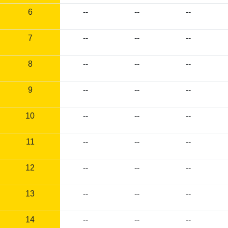
6
--
--
--
7
--
--
--
8
--
--
--
9
--
--
--
10
--
--
--
11
--
--
--
12
--
--
--
13
--
--
--
14
--
--
--