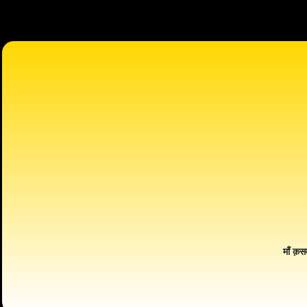
माँ क़स