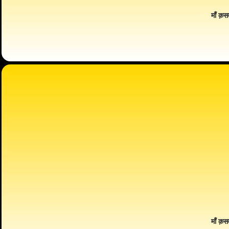
माँ क़स
माँ क़स