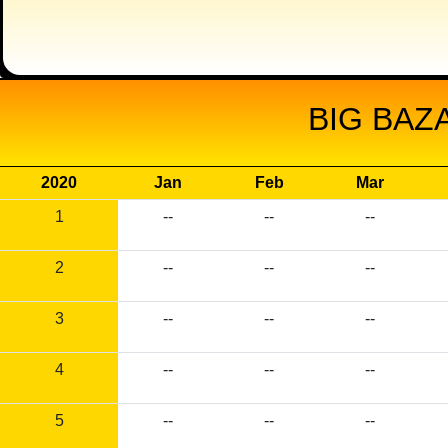
BIG BAZ
2020
Jan
Feb
Mar
1
--
--
--
2
--
--
--
3
--
--
--
4
--
--
--
5
--
--
--