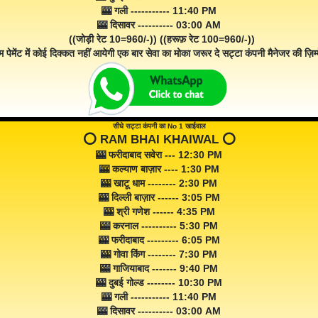
🎰 गली ----------- 11:40 PM
🎰 दिसावर ---------- 03:00 AM
((जोड़ी रेट 10=960/-)) ((हरूफ़ रेट 100=960/-))
म पेमेंट में कोई दिक्कत नहीं आयेगी एक बार सेवा का मोका जरूर दे सट्टा कंपनी मैनेजर की ज़िम्म
सीधे सट्टा कंपनी का No 1 खाईवाल
⭕️ RAM BHAI KHAIWAL ⭕️
🎰 फरीदाबाद सवेरा --- 12:30 PM
🎰 कल्याण बाज़ार ---- 1:30 PM
🎰 खाटू धाम -------- 2:30 PM
🎰 दिल्ली बाज़ार ------ 3:05 PM
🎰 श्री गणेश ------ 4:35 PM
🎰 करनाल ---------- 5:30 PM
🎰 फरीदाबाद --------- 6:05 PM
🎰 गोवा किंग -------- 7:30 PM
🎰 गाजियाबाद ------- 9:40 PM
🎰 दुबई गोल्ड -------- 10:30 PM
🎰 गली ----------- 11:40 PM
🎰 दिसावर ---------- 03:00 AM