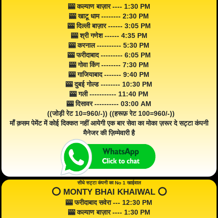
🎰 कल्याण बाज़ार ---- 1:30 PM
🎰 खाटू धाम -------- 2:30 PM
🎰 दिल्ली बाज़ार ------ 3:05 PM
🎰 श्री गणेश ------ 4:35 PM
🎰 करनाल ---------- 5:30 PM
🎰 फरीदाबाद --------- 6:05 PM
🎰 गोवा किंग -------- 7:30 PM
🎰 गाजियाबाद ------- 9:40 PM
🎰 दुबई गोल्ड -------- 10:30 PM
🎰 गली ----------- 11:40 PM
🎰 दिसावर ---------- 03:00 AM
((जोड़ी रेट 10=960/-)) ((हरूफ़ रेट 100=960/-))
माँ क़सम पेमेंट में कोई दिक्कत नहीं आयेगी एक बार सेवा का मोका ज़रूर दे सट्टा कंपनी
मैनेजर की ज़िम्मेवारी है
सीधे सट्टा कंपनी का No 1 खाईवाल
⭕️ MONTY BHAI KHAIWAL ⭕️
🎰 फरीदाबाद सवेरा --- 12:30 PM
🎰 कल्याण बाज़ार ---- 1:30 PM