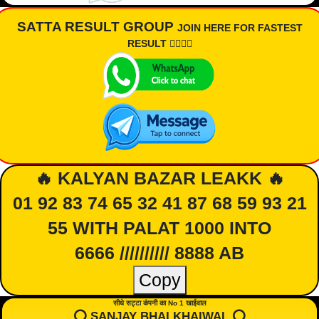
SATTA RESULT GROUP
JOIN HERE FOR FASTEST
RESULT 👇🏾👇🏾
🔥 KALYAN BAZAR LEAKK 🔥
01 92 83 74 65 32 41 87 68 59 93 21
55 WITH PALAT 1000 INTO
6666 ////////// 8888 AB
Copy
सीधे सट्टा कंपनी का No 1 खाईवाल
⭕️ SANJAY BHAI KHAIWAL ⭕️