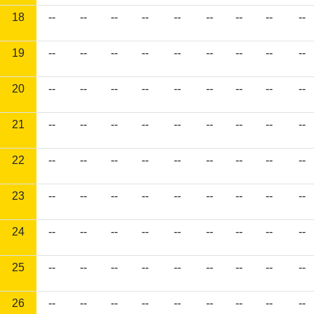
18
--
--
--
--
--
--
--
--
--
19
--
--
--
--
--
--
--
--
--
20
--
--
--
--
--
--
--
--
--
21
--
--
--
--
--
--
--
--
--
22
--
--
--
--
--
--
--
--
--
23
--
--
--
--
--
--
--
--
--
24
--
--
--
--
--
--
--
--
--
25
--
--
--
--
--
--
--
--
--
26
--
--
--
--
--
--
--
--
--