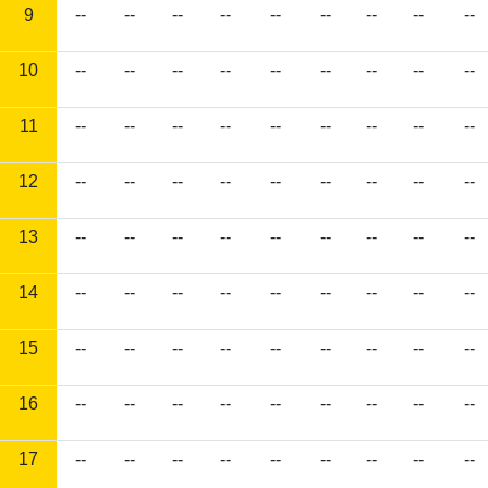
9
--
--
--
--
--
--
--
--
--
10
--
--
--
--
--
--
--
--
--
11
--
--
--
--
--
--
--
--
--
12
--
--
--
--
--
--
--
--
--
13
--
--
--
--
--
--
--
--
--
14
--
--
--
--
--
--
--
--
--
15
--
--
--
--
--
--
--
--
--
16
--
--
--
--
--
--
--
--
--
17
--
--
--
--
--
--
--
--
--