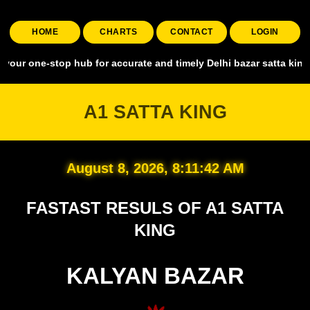
HOME
CHARTS
CONTACT
LOGIN
stop hub for accurate and timely Delhi bazar satta king, covering al
A1 SATTA KING
August 8, 2026, 8:11:43 AM
FASTAST RESULS OF A1 SATTA
KING
KALYAN BAZAR