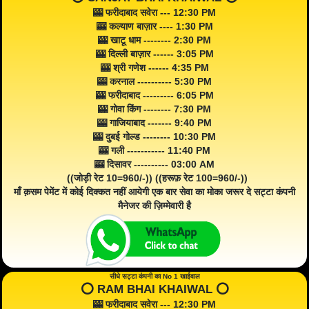
🎰 फरीदाबाद सवेरा --- 12:30 PM
🎰 कल्याण बाज़ार ---- 1:30 PM
🎰 खाटू धाम -------- 2:30 PM
🎰 दिल्ली बाज़ार ------ 3:05 PM
🎰 श्री गणेश ------ 4:35 PM
🎰 करनाल ---------- 5:30 PM
🎰 फरीदाबाद --------- 6:05 PM
🎰 गोवा किंग -------- 7:30 PM
🎰 गाजियाबाद ------- 9:40 PM
🎰 दुबई गोल्ड -------- 10:30 PM
🎰 गली ----------- 11:40 PM
🎰 दिसावर ---------- 03:00 AM
((जोड़ी रेट 10=960/-)) ((हरूफ़ रेट 100=960/-))
माँ क़सम पेमेंट में कोई दिक्कत नहीं आयेगी एक बार सेवा का मोका जरूर दे सट्टा कंपनी
मैनेजर की ज़िम्मेवारी है
सीधे सट्टा कंपनी का No 1 खाईवाल
⭕️ RAM BHAI KHAIWAL ⭕️
🎰 फरीदाबाद सवेरा --- 12:30 PM