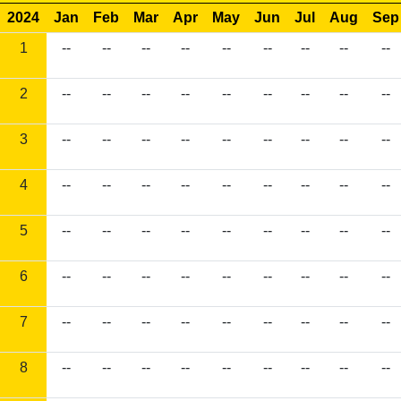
2024
Jan
Feb
Mar
Apr
May
Jun
Jul
Aug
Sep
1
--
--
--
--
--
--
--
--
--
2
--
--
--
--
--
--
--
--
--
3
--
--
--
--
--
--
--
--
--
4
--
--
--
--
--
--
--
--
--
5
--
--
--
--
--
--
--
--
--
6
--
--
--
--
--
--
--
--
--
7
--
--
--
--
--
--
--
--
--
8
--
--
--
--
--
--
--
--
--