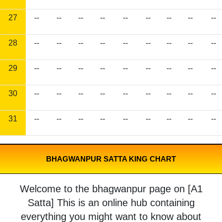
27
--
--
--
--
--
--
--
--
--
28
--
--
--
--
--
--
--
--
--
29
--
--
--
--
--
--
--
--
--
30
--
--
--
--
--
--
--
--
--
31
--
--
--
--
--
--
--
--
--
BHAGWANPUR SATTA KING CHART
Welcome to the bhagwanpur page on [A1
Satta] This is an online hub containing
everything you might want to know about