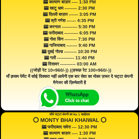
🎰 कल्याण बाज़ार ---- 1:30 PM
🎰 खाटू धाम -------- 2:30 PM
🎰 दिल्ली बाज़ार ------ 3:05 PM
🎰 श्री गणेश ------ 4:35 PM
🎰 करनाल ---------- 5:30 PM
🎰 फरीदाबाद --------- 6:05 PM
🎰 गोवा किंग -------- 7:30 PM
🎰 गाजियाबाद ------- 9:40 PM
🎰 दुबई गोल्ड -------- 10:30 PM
🎰 गली ----------- 11:40 PM
🎰 दिसावर ---------- 03:00 AM
((जोड़ी रेट 10=960/-)) ((हरूफ़ रेट 100=960/-))
माँ क़सम पेमेंट में कोई दिक्कत नहीं आयेगी एक बार सेवा का मोका ज़रूर दे सट्टा कंपनी
मैनेजर की ज़िम्मेवारी है
सीधे सट्टा कंपनी का No 1 खाईवाल
⭕️ MONTY BHAI KHAIWAL ⭕️
🎰 फरीदाबाद सवेरा --- 12:30 PM
🎰 कल्याण बाज़ार ---- 1:30 PM