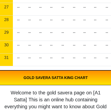
27
--
--
--
--
--
--
--
--
--
28
--
--
--
--
--
--
--
--
--
29
--
--
--
--
--
--
--
--
--
30
--
--
--
--
--
--
--
--
--
31
--
--
--
--
--
--
--
--
--
GOLD SAVERA SATTA KING CHART
Welcome to the gold savera page on [A1
Satta] This is an online hub containing
everything you might want to know about Gold