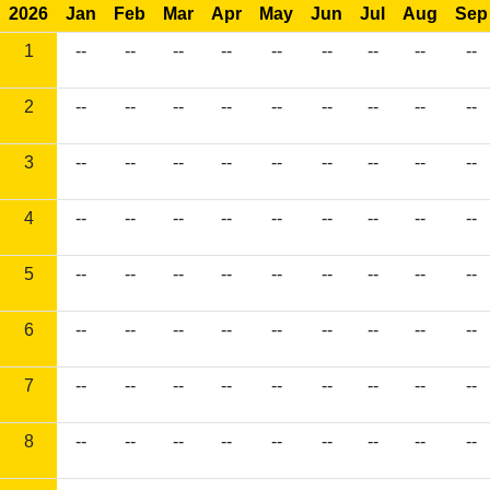
2026
Jan
Feb
Mar
Apr
May
Jun
Jul
Aug
Sep
1
--
--
--
--
--
--
--
--
--
2
--
--
--
--
--
--
--
--
--
3
--
--
--
--
--
--
--
--
--
4
--
--
--
--
--
--
--
--
--
5
--
--
--
--
--
--
--
--
--
6
--
--
--
--
--
--
--
--
--
7
--
--
--
--
--
--
--
--
--
8
--
--
--
--
--
--
--
--
--