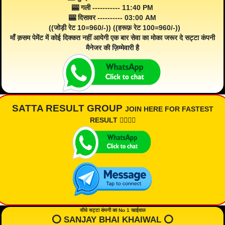
🎰 गली ----------- 11:40 PM
🎰 दिसावर ---------- 03:00 AM
((जोड़ी रेट 10=960/-)) ((हरूफ़ रेट 100=960/-))
माँ क़सम पेमेंट में कोई दिक्कत नहीं आयेगी एक बार सेवा का मोका जरूर दे सट्टा कंपनी
मैनेजर की ज़िम्मेवारी है
SATTA RESULT GROUP
JOIN HERE FOR FASTEST
RESULT 👇🏾👇🏾
सीधे सट्टा कंपनी का No 1 खाईवाल
⭕️ SANJAY BHAI KHAIWAL ⭕️