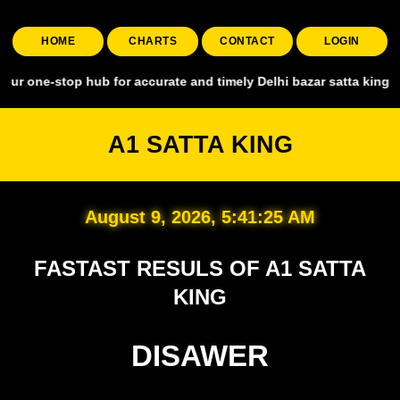
HOME
CHARTS
CONTACT
LOGIN
op hub for accurate and timely Delhi bazar satta king, covering all
A1 SATTA KING
August 9, 2026, 5:41:26 AM
FASTAST RESULS OF A1 SATTA
KING
DISAWER