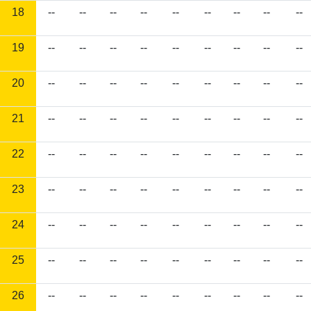
18
--
--
--
--
--
--
--
--
--
19
--
--
--
--
--
--
--
--
--
20
--
--
--
--
--
--
--
--
--
21
--
--
--
--
--
--
--
--
--
22
--
--
--
--
--
--
--
--
--
23
--
--
--
--
--
--
--
--
--
24
--
--
--
--
--
--
--
--
--
25
--
--
--
--
--
--
--
--
--
26
--
--
--
--
--
--
--
--
--