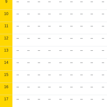
9
--
--
--
--
--
--
--
--
--
10
--
--
--
--
--
--
--
--
--
11
--
--
--
--
--
--
--
--
--
12
--
--
--
--
--
--
--
--
--
13
--
--
--
--
--
--
--
--
--
14
--
--
--
--
--
--
--
--
--
15
--
--
--
--
--
--
--
--
--
16
--
--
--
--
--
--
--
--
--
17
--
--
--
--
--
--
--
--
--