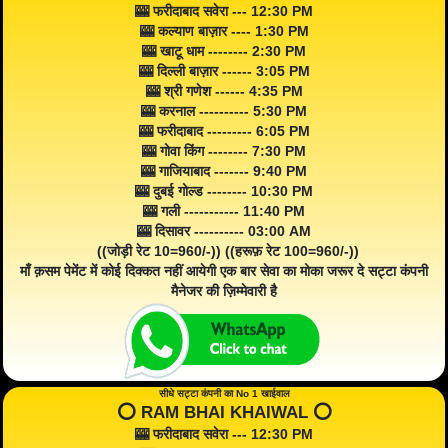
🎰 फरीदाबाद सवेरा --- 12:30 PM
🎰 कल्याण बाज़ार ---- 1:30 PM
🎰 खाटू धाम -------- 2:30 PM
🎰 दिल्ली बाज़ार ------ 3:05 PM
🎰 श्री गणेश ------ 4:35 PM
🎰 करनाल ---------- 5:30 PM
🎰 फरीदाबाद --------- 6:05 PM
🎰 गोवा किंग -------- 7:30 PM
🎰 गाजियाबाद ------- 9:40 PM
🎰 दुबई गोल्ड -------- 10:30 PM
🎰 गली ----------- 11:40 PM
🎰 दिसावर ---------- 03:00 AM
((जोड़ी रेट 10=960/-)) ((हरूफ़ रेट 100=960/-))
माँ क़सम पेमेंट में कोई दिक्कत नहीं आयेगी एक बार सेवा का मोका जरूर दे सट्टा कंपनी
मैनेजर की ज़िम्मेवारी है
सीधे सट्टा कंपनी का No 1 खाईवाल
⭕️ RAM BHAI KHAIWAL ⭕️
🎰 फरीदाबाद सवेरा --- 12:30 PM