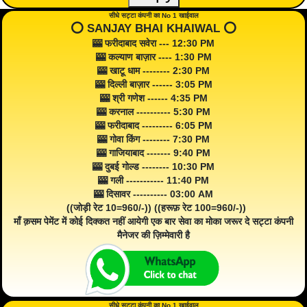
सीधे सट्टा कंपनी का No 1 खाईवाल
⭕️ SANJAY BHAI KHAIWAL ⭕️
🎰 फरीदाबाद सवेरा --- 12:30 PM
🎰 कल्याण बाज़ार ---- 1:30 PM
🎰 खाटू धाम -------- 2:30 PM
🎰 दिल्ली बाज़ार ------ 3:05 PM
🎰 श्री गणेश ------ 4:35 PM
🎰 करनाल ---------- 5:30 PM
🎰 फरीदाबाद --------- 6:05 PM
🎰 गोवा किंग -------- 7:30 PM
🎰 गाजियाबाद ------- 9:40 PM
🎰 दुबई गोल्ड -------- 10:30 PM
🎰 गली ----------- 11:40 PM
🎰 दिसावर ---------- 03:00 AM
((जोड़ी रेट 10=960/-)) ((हरूफ़ रेट 100=960/-))
माँ क़सम पेमेंट में कोई दिक्कत नहीं आयेगी एक बार सेवा का मोका जरूर दे सट्टा कंपनी
मैनेजर की ज़िम्मेवारी है
सीधे सट्टा कंपनी का No 1 खाईवाल