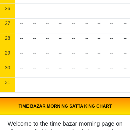
26
--
--
--
--
--
--
--
--
--
27
--
--
--
--
--
--
--
--
--
28
--
--
--
--
--
--
--
--
--
29
--
--
--
--
--
--
--
--
--
30
--
--
--
--
--
--
--
--
--
31
--
--
--
--
--
--
--
--
--
TIME BAZAR MORNING SATTA KING CHART
Welcome to the time bazar morning page on