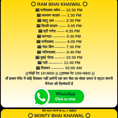
⭕️ RAM BHAI KHAIWAL ⭕️
🎰 फरीदाबाद सवेरा --- 12:30 PM
🎰 कल्याण बाज़ार ---- 1:30 PM
🎰 खाटू धाम -------- 2:30 PM
🎰 दिल्ली बाज़ार ------ 3:05 PM
🎰 श्री गणेश ------ 4:35 PM
🎰 करनाल ---------- 5:30 PM
🎰 फरीदाबाद --------- 6:05 PM
🎰 गोवा किंग -------- 7:30 PM
🎰 गाजियाबाद ------- 9:40 PM
🎰 दुबई गोल्ड -------- 10:30 PM
🎰 गली ----------- 11:40 PM
🎰 दिसावर ---------- 03:00 AM
((जोड़ी रेट 10=960/-)) ((हरूफ़ रेट 100=960/-))
माँ क़सम पेमेंट में कोई दिक्कत नहीं आयेगी एक बार सेवा का मोका ज़रूर दे सट्टा कंपनी
मैनेजर की ज़िम्मेवारी है
सीधे सट्टा कंपनी का No 1 खाईवाल
⭕️ MONTY BHAI KHAIWAL ⭕️