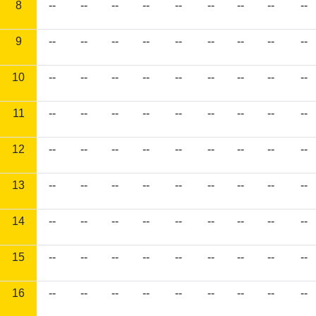
8
--
--
--
--
--
--
--
--
--
9
--
--
--
--
--
--
--
--
--
10
--
--
--
--
--
--
--
--
--
11
--
--
--
--
--
--
--
--
--
12
--
--
--
--
--
--
--
--
--
13
--
--
--
--
--
--
--
--
--
14
--
--
--
--
--
--
--
--
--
15
--
--
--
--
--
--
--
--
--
16
--
--
--
--
--
--
--
--
--