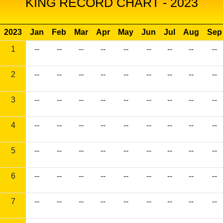
KING RECORD CHART - 2023
2023
Jan
Feb
Mar
Apr
May
Jun
Jul
Aug
Sep
1
--
--
--
--
--
--
--
--
--
2
--
--
--
--
--
--
--
--
--
3
--
--
--
--
--
--
--
--
--
4
--
--
--
--
--
--
--
--
--
5
--
--
--
--
--
--
--
--
--
6
--
--
--
--
--
--
--
--
--
7
--
--
--
--
--
--
--
--
--