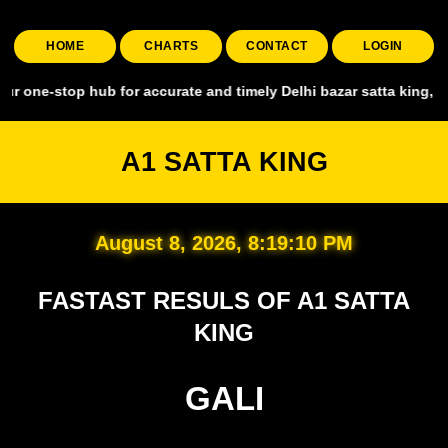
HOME
CHARTS
CONTACT
LOGIN
 hub for accurate and timely Delhi bazar satta king, covering all m
A1 SATTA KING
August 8, 2026, 8:19:11 PM
FASTAST RESULS OF A1 SATTA
KING
GALI