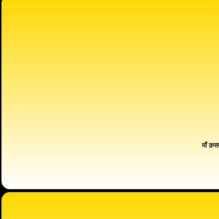
माँ क़स