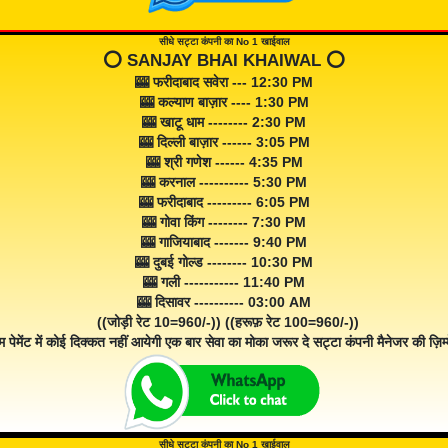
सीधे सट्टा कंपनी का No 1 खाईवाल
⭕️ SANJAY BHAI KHAIWAL ⭕️
🎰 फरीदाबाद सवेरा --- 12:30 PM
🎰 कल्याण बाज़ार ---- 1:30 PM
🎰 खाटू धाम -------- 2:30 PM
🎰 दिल्ली बाज़ार ------ 3:05 PM
🎰 श्री गणेश ------ 4:35 PM
🎰 करनाल ---------- 5:30 PM
🎰 फरीदाबाद --------- 6:05 PM
🎰 गोवा किंग -------- 7:30 PM
🎰 गाजियाबाद ------- 9:40 PM
🎰 दुबई गोल्ड -------- 10:30 PM
🎰 गली ----------- 11:40 PM
🎰 दिसावर ---------- 03:00 AM
((जोड़ी रेट 10=960/-)) ((हरूफ़ रेट 100=960/-))
म पेमेंट में कोई दिक्कत नहीं आयेगी एक बार सेवा का मोका जरूर दे सट्टा कंपनी मैनेजर की ज़िम्म
सीधे सट्टा कंपनी का No 1 खाईवाल