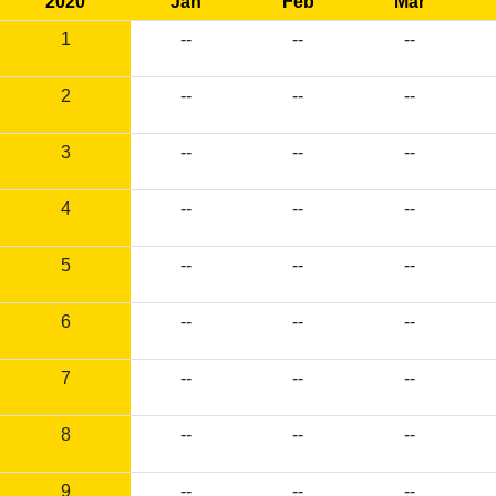
2020
Jan
Feb
Mar
1
--
--
--
2
--
--
--
3
--
--
--
4
--
--
--
5
--
--
--
6
--
--
--
7
--
--
--
8
--
--
--
9
--
--
--