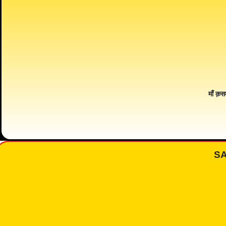
माँ क़स
S