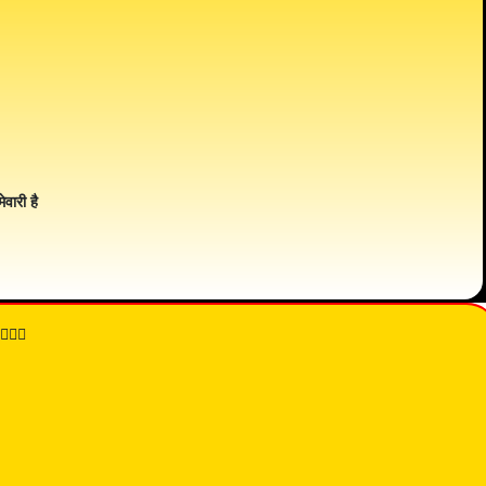
ेवारी है
👇🏾