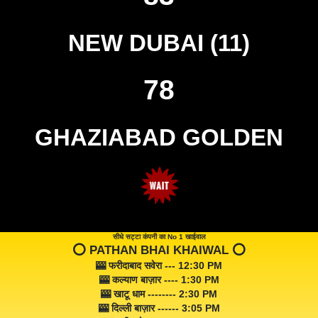
NEW DUBAI (11)
78
GHAZIABAD GOLDEN
सीधे सट्टा कंपनी का No 1 खाईवाल
⭕️ PATHAN BHAI KHAIWAL ⭕️
🎰 फरीदाबाद सवेरा --- 12:30 PM
🎰 कल्याण बाज़ार ---- 1:30 PM
🎰 खाटू धाम -------- 2:30 PM
🎰 दिल्ली बाज़ार ------ 3:05 PM