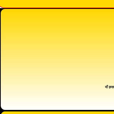
माँ क़स