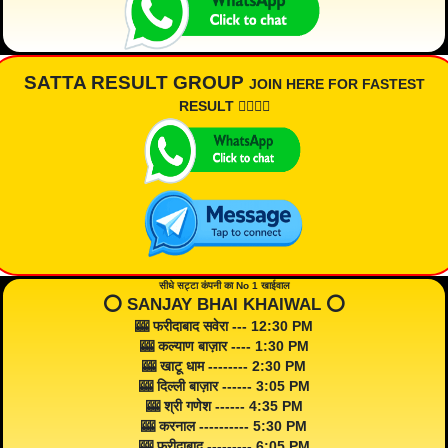
SATTA RESULT GROUP
JOIN HERE FOR FASTEST
RESULT 👇🏾👇🏾
सीधे सट्टा कंपनी का No 1 खाईवाल
⭕️ SANJAY BHAI KHAIWAL ⭕️
🎰 फरीदाबाद सवेरा --- 12:30 PM
🎰 कल्याण बाज़ार ---- 1:30 PM
🎰 खाटू धाम -------- 2:30 PM
🎰 दिल्ली बाज़ार ------ 3:05 PM
🎰 श्री गणेश ------ 4:35 PM
🎰 करनाल ---------- 5:30 PM
🎰 फरीदाबाद --------- 6:05 PM