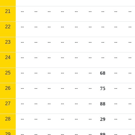
21
--
--
--
--
--
--
--
--
--
22
--
--
--
--
--
--
--
--
--
23
--
--
--
--
--
--
--
--
--
24
--
--
--
--
--
--
--
--
--
25
--
--
--
--
--
--
68
--
--
26
--
--
--
--
--
--
75
--
--
27
--
--
--
--
--
--
88
--
--
28
--
--
--
--
--
--
29
--
--
29
--
--
--
--
--
--
89
--
--