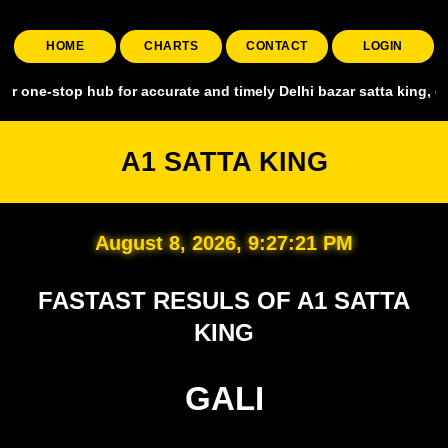
HOME
CHARTS
CONTACT
LOGIN
p hub for accurate and timely Delhi bazar satta king, covering all 
A1 SATTA KING
August 8, 2026, 9:27:22 PM
FASTAST RESULS OF A1 SATTA
KING
GALI