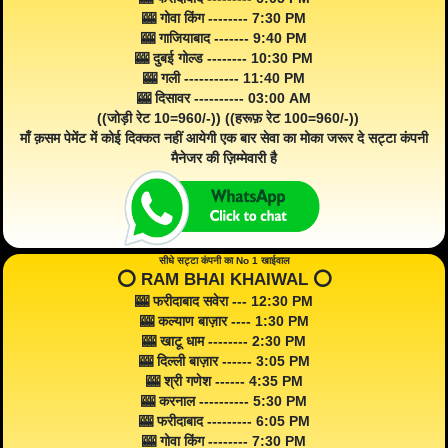
🎰 गोवा किंग -------- 7:30 PM
🎰 गाजियाबाद ------- 9:40 PM
🎰 दुबई गोल्ड -------- 10:30 PM
🎰 गली ----------- 11:40 PM
🎰 दिसावर ---------- 03:00 AM
((जोड़ी रेट 10=960/-)) ((हरूफ़ रेट 100=960/-))
माँ क़सम पेमेंट में कोई दिक्कत नहीं आयेगी एक बार सेवा का मोका जरूर दे सट्टा कंपनी
मैनेजर की ज़िम्मेवारी है
सीधे सट्टा कंपनी का No 1 खाईवाल
⭕️ RAM BHAI KHAIWAL ⭕️
🎰 फरीदाबाद सवेरा --- 12:30 PM
🎰 कल्याण बाज़ार ---- 1:30 PM
🎰 खाटू धाम -------- 2:30 PM
🎰 दिल्ली बाज़ार ------ 3:05 PM
🎰 श्री गणेश ------ 4:35 PM
🎰 करनाल ---------- 5:30 PM
🎰 फरीदाबाद --------- 6:05 PM
🎰 गोवा किंग -------- 7:30 PM