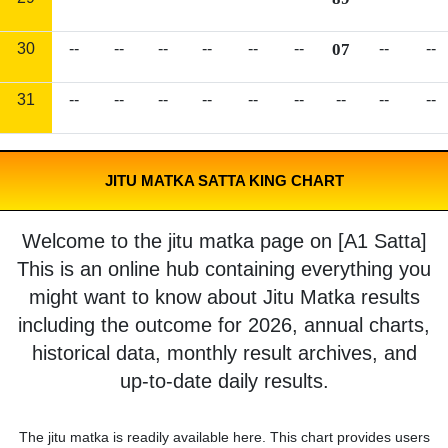
30
--
--
--
--
--
--
07
--
--
31
--
--
--
--
--
--
--
--
--
JITU MATKA SATTA KING CHART
Welcome to the jitu matka page on [A1 Satta]
This is an online hub containing everything you
might want to know about Jitu Matka results
including the outcome for 2026, annual charts,
historical data, monthly result archives, and
up-to-date daily results.
The jitu matka is readily available here. This chart provides users