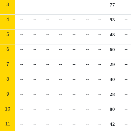
3
--
--
--
--
--
--
--
77
--
4
--
--
--
--
--
--
--
93
--
5
--
--
--
--
--
--
--
48
--
6
--
--
--
--
--
--
--
60
--
7
--
--
--
--
--
--
--
29
--
8
--
--
--
--
--
--
--
40
--
9
--
--
--
--
--
--
--
28
--
10
--
--
--
--
--
--
--
80
--
11
--
--
--
--
--
--
--
42
--