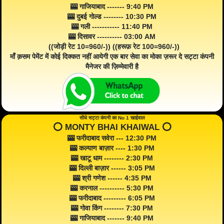
🎰 गाजियाबाद ------- 9:40 PM
🎰 दुबई गोल्ड -------- 10:30 PM
🎰 गली ----------- 11:40 PM
🎰 दिसावर ---------- 03:00 AM
((जोड़ी रेट 10=960/-)) ((हरूफ़ रेट 100=960/-))
माँ क़सम पेमेंट में कोई दिक्कत नहीं आयेगी एक बार सेवा का मोका ज़रूर दे सट्टा कंपनी
मैनेजर की ज़िम्मेवारी है
सीधे सट्टा कंपनी का No 1 खाईवाल
⭕️ MONTY BHAI KHAIWAL ⭕️
🎰 फरीदाबाद सवेरा --- 12:30 PM
🎰 कल्याण बाज़ार ---- 1:30 PM
🎰 खाटू धाम -------- 2:30 PM
🎰 दिल्ली बाज़ार ------ 3:05 PM
🎰 श्री गणेश ------ 4:35 PM
🎰 करनाल ---------- 5:30 PM
🎰 फरीदाबाद --------- 6:05 PM
🎰 गोवा किंग -------- 7:30 PM
🎰 गाजियाबाद ------- 9:40 PM