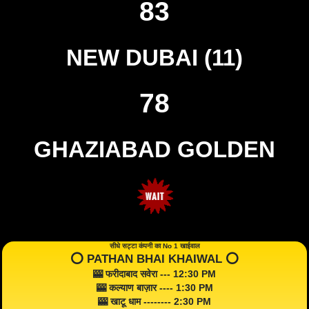
83
NEW DUBAI (11)
78
GHAZIABAD GOLDEN
सीधे सट्टा कंपनी का No 1 खाईवाल
⭕️ PATHAN BHAI KHAIWAL ⭕️
🎰 फरीदाबाद सवेरा --- 12:30 PM
🎰 कल्याण बाज़ार ---- 1:30 PM
🎰 खाटू धाम -------- 2:30 PM