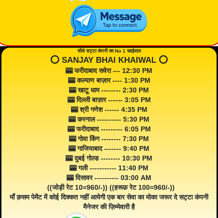
सीधे सट्टा कंपनी का No 1 खाईवाल
⭕️ SANJAY BHAI KHAIWAL ⭕️
🎰 फरीदाबाद सवेरा --- 12:30 PM
🎰 कल्याण बाज़ार ---- 1:30 PM
🎰 खाटू धाम -------- 2:30 PM
🎰 दिल्ली बाज़ार ------ 3:05 PM
🎰 श्री गणेश ------ 4:35 PM
🎰 करनाल ---------- 5:30 PM
🎰 फरीदाबाद --------- 6:05 PM
🎰 गोवा किंग -------- 7:30 PM
🎰 गाजियाबाद ------- 9:40 PM
🎰 दुबई गोल्ड -------- 10:30 PM
🎰 गली ----------- 11:40 PM
🎰 दिसावर ---------- 03:00 AM
((जोड़ी रेट 10=960/-)) ((हरूफ़ रेट 100=960/-))
माँ क़सम पेमेंट में कोई दिक्कत नहीं आयेगी एक बार सेवा का मोका जरूर दे सट्टा कंपनी
मैनेजर की ज़िम्मेवारी है