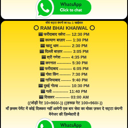
सीधे सट्टा कंपनी का No 1 खाईवाल
⭕️ RAM BHAI KHAIWAL ⭕️
🎰 फरीदाबाद सवेरा --- 12:30 PM
🎰 कल्याण बाज़ार ---- 1:30 PM
🎰 खाटू धाम -------- 2:30 PM
🎰 दिल्ली बाज़ार ------ 3:05 PM
🎰 श्री गणेश ------ 4:35 PM
🎰 करनाल ---------- 5:30 PM
🎰 फरीदाबाद --------- 6:05 PM
🎰 गोवा किंग -------- 7:30 PM
🎰 गाजियाबाद ------- 9:40 PM
🎰 दुबई गोल्ड -------- 10:30 PM
🎰 गली ----------- 11:40 PM
🎰 दिसावर ---------- 03:00 AM
((जोड़ी रेट 10=960/-)) ((हरूफ़ रेट 100=960/-))
माँ क़सम पेमेंट में कोई दिक्कत नहीं आयेगी एक बार सेवा का मोका ज़रूर दे सट्टा कंपनी
मैनेजर की ज़िम्मेवारी है