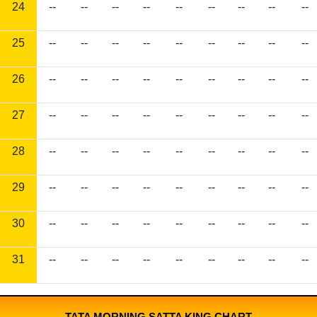
24
--
--
--
--
--
--
--
--
--
25
--
--
--
--
--
--
--
--
--
26
--
--
--
--
--
--
--
--
--
27
--
--
--
--
--
--
--
--
--
28
--
--
--
--
--
--
--
--
--
29
--
--
--
--
--
--
--
--
--
30
--
--
--
--
--
--
--
--
--
31
--
--
--
--
--
--
--
--
--
TATA MORNING SATTA KING CHART