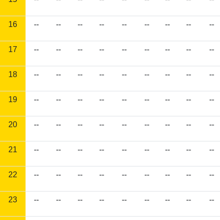
16
--
--
--
--
--
--
--
--
--
17
--
--
--
--
--
--
--
--
--
18
--
--
--
--
--
--
--
--
--
19
--
--
--
--
--
--
--
--
--
20
--
--
--
--
--
--
--
--
--
21
--
--
--
--
--
--
--
--
--
22
--
--
--
--
--
--
--
--
--
23
--
--
--
--
--
--
--
--
--