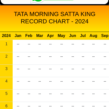
TATA MORNING SATTA KING
RECORD CHART - 2024
2024
Jan
Feb
Mar
Apr
May
Jun
Jul
Aug
Sep
1
--
--
--
--
--
--
--
--
--
2
--
--
--
--
--
--
--
--
--
3
--
--
--
--
--
--
--
--
--
4
--
--
--
--
--
--
--
--
--
5
--
--
--
--
--
--
--
--
--
6
--
--
--
--
--
--
--
--
--