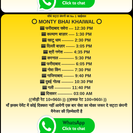
सीधे सट्टा कंपनी का No 1 खाईवाल
⭕️ MONTY BHAI KHAIWAL ⭕️
🎰 फरीदाबाद सवेरा --- 12:30 PM
🎰 कल्याण बाज़ार ---- 1:30 PM
🎰 खाटू धाम -------- 2:30 PM
🎰 दिल्ली बाज़ार ------ 3:05 PM
🎰 श्री गणेश ------ 4:35 PM
🎰 करनाल ---------- 5:30 PM
🎰 फरीदाबाद --------- 6:05 PM
🎰 गोवा किंग -------- 7:30 PM
🎰 गाजियाबाद ------- 9:40 PM
🎰 दुबई गोल्ड -------- 10:30 PM
🎰 गली ----------- 11:40 PM
🎰 दिसावर ---------- 03:00 AM
((जोड़ी रेट 10=960/-)) ((हरूफ़ रेट 100=960/-))
माँ क़सम पेमेंट में कोई दिक्कत नहीं आयेगी एक बार सेवा का मोका जरूर दे सट्टा कंपनी
मैनेजर की ज़िम्मेवारी है