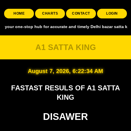
HOME
CHARTS
CONTACT
LOGIN
-stop hub for accurate and timely Delhi bazar satta king, covering 
A1 SATTA KING
August 7, 2026, 6:22:35 AM
FASTAST RESULS OF A1 SATTA
KING
DISAWER