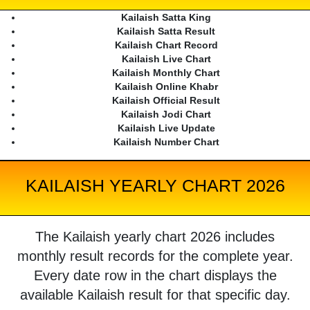
Kailaish Satta King
Kailaish Satta Result
Kailaish Chart Record
Kailaish Live Chart
Kailaish Monthly Chart
Kailaish Online Khabr
Kailaish Official Result
Kailaish Jodi Chart
Kailaish Live Update
Kailaish Number Chart
KAILAISH YEARLY CHART 2026
The Kailaish yearly chart 2026 includes
monthly result records for the complete year.
Every date row in the chart displays the
available Kailaish result for that specific day.