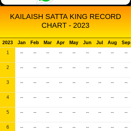
KAILAISH SATTA KING RECORD
CHART - 2023
2023
Jan
Feb
Mar
Apr
May
Jun
Jul
Aug
Sep
1
--
--
--
--
--
--
--
--
--
2
--
--
--
--
--
--
--
--
--
3
--
--
--
--
--
--
--
--
--
4
--
--
--
--
--
--
--
--
--
5
--
--
--
--
--
--
--
--
--
6
--
--
--
--
--
--
--
--
--