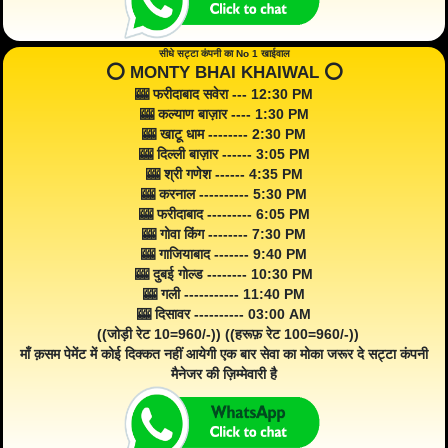
सीधे सट्टा कंपनी का No 1 खाईवाल
⭕️ MONTY BHAI KHAIWAL ⭕️
🎰 फरीदाबाद सवेरा --- 12:30 PM
🎰 कल्याण बाज़ार ---- 1:30 PM
🎰 खाटू धाम -------- 2:30 PM
🎰 दिल्ली बाज़ार ------ 3:05 PM
🎰 श्री गणेश ------ 4:35 PM
🎰 करनाल ---------- 5:30 PM
🎰 फरीदाबाद --------- 6:05 PM
🎰 गोवा किंग -------- 7:30 PM
🎰 गाजियाबाद ------- 9:40 PM
🎰 दुबई गोल्ड -------- 10:30 PM
🎰 गली ----------- 11:40 PM
🎰 दिसावर ---------- 03:00 AM
((जोड़ी रेट 10=960/-)) ((हरूफ़ रेट 100=960/-))
माँ क़सम पेमेंट में कोई दिक्कत नहीं आयेगी एक बार सेवा का मोका जरूर दे सट्टा कंपनी
मैनेजर की ज़िम्मेवारी है