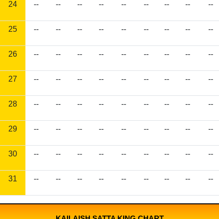
24
--
--
--
--
--
--
--
--
--
25
--
--
--
--
--
--
--
--
--
26
--
--
--
--
--
--
--
--
--
27
--
--
--
--
--
--
--
--
--
28
--
--
--
--
--
--
--
--
--
29
--
--
--
--
--
--
--
--
--
30
--
--
--
--
--
--
--
--
--
31
--
--
--
--
--
--
--
--
--
KAILAISH SATTA KING CHART