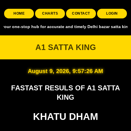
HOME
CHARTS
CONTACT
LOGIN
stop hub for accurate and timely Delhi bazar satta king, covering a
A1 SATTA KING
August 9, 2026, 9:57:27 AM
FASTAST RESULS OF A1 SATTA
KING
KHATU DHAM