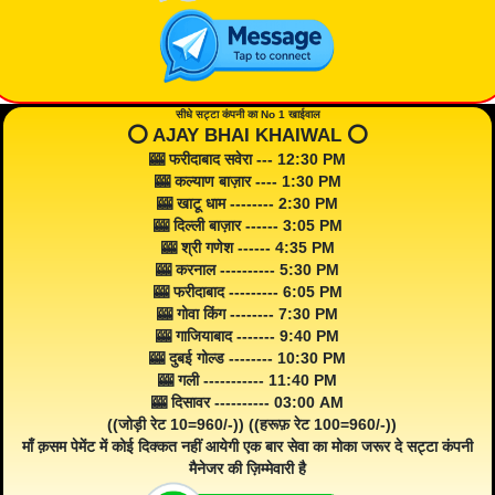
सीधे सट्टा कंपनी का No 1 खाईवाल
⭕️ AJAY BHAI KHAIWAL ⭕️
🎰 फरीदाबाद सवेरा --- 12:30 PM
🎰 कल्याण बाज़ार ---- 1:30 PM
🎰 खाटू धाम -------- 2:30 PM
🎰 दिल्ली बाज़ार ------ 3:05 PM
🎰 श्री गणेश ------ 4:35 PM
🎰 करनाल ---------- 5:30 PM
🎰 फरीदाबाद --------- 6:05 PM
🎰 गोवा किंग -------- 7:30 PM
🎰 गाजियाबाद ------- 9:40 PM
🎰 दुबई गोल्ड -------- 10:30 PM
🎰 गली ----------- 11:40 PM
🎰 दिसावर ---------- 03:00 AM
((जोड़ी रेट 10=960/-)) ((हरूफ़ रेट 100=960/-))
माँ क़सम पेमेंट में कोई दिक्कत नहीं आयेगी एक बार सेवा का मोका जरूर दे सट्टा कंपनी
मैनेजर की ज़िम्मेवारी है