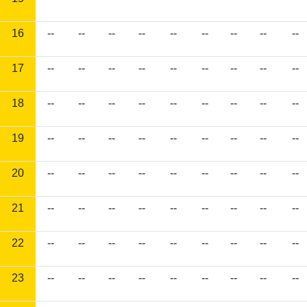
16
--
--
--
--
--
--
--
--
--
17
--
--
--
--
--
--
--
--
--
18
--
--
--
--
--
--
--
--
--
19
--
--
--
--
--
--
--
--
--
20
--
--
--
--
--
--
--
--
--
21
--
--
--
--
--
--
--
--
--
22
--
--
--
--
--
--
--
--
--
23
--
--
--
--
--
--
--
--
--