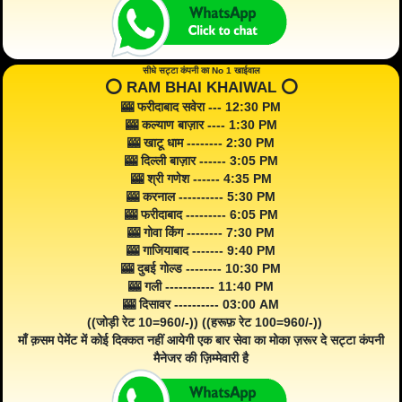
सीधे सट्टा कंपनी का No 1 खाईवाल
⭕️ RAM BHAI KHAIWAL ⭕️
🎰 फरीदाबाद सवेरा --- 12:30 PM
🎰 कल्याण बाज़ार ---- 1:30 PM
🎰 खाटू धाम -------- 2:30 PM
🎰 दिल्ली बाज़ार ------ 3:05 PM
🎰 श्री गणेश ------ 4:35 PM
🎰 करनाल ---------- 5:30 PM
🎰 फरीदाबाद --------- 6:05 PM
🎰 गोवा किंग -------- 7:30 PM
🎰 गाजियाबाद ------- 9:40 PM
🎰 दुबई गोल्ड -------- 10:30 PM
🎰 गली ----------- 11:40 PM
🎰 दिसावर ---------- 03:00 AM
((जोड़ी रेट 10=960/-)) ((हरूफ़ रेट 100=960/-))
माँ क़सम पेमेंट में कोई दिक्कत नहीं आयेगी एक बार सेवा का मोका ज़रूर दे सट्टा कंपनी
मैनेजर की ज़िम्मेवारी है