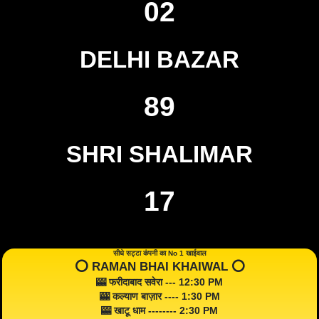
02
DELHI BAZAR
89
SHRI SHALIMAR
17
सीधे सट्टा कंपनी का No 1 खाईवाल
⭕️ RAMAN BHAI KHAIWAL ⭕️
🎰 फरीदाबाद सवेरा --- 12:30 PM
🎰 कल्याण बाज़ार ---- 1:30 PM
🎰 खाटू धाम -------- 2:30 PM