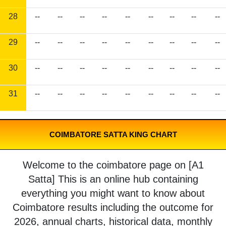
28
--
--
--
--
--
--
--
--
--
29
--
--
--
--
--
--
--
--
--
30
--
--
--
--
--
--
--
--
--
31
--
--
--
--
--
--
--
--
--
COIMBATORE SATTA KING CHART
Welcome to the coimbatore page on [A1
Satta] This is an online hub containing
everything you might want to know about
Coimbatore results including the outcome for
2026, annual charts, historical data, monthly