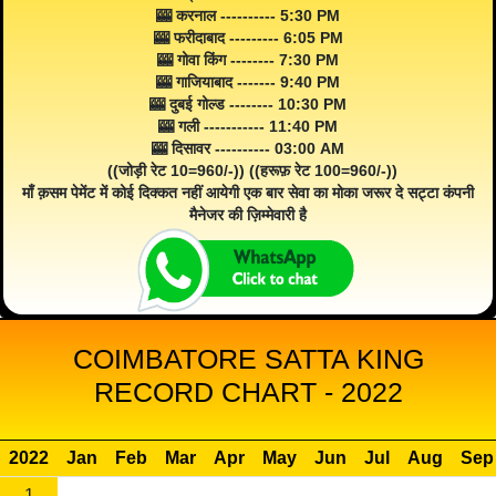
🎰 करनाल ---------- 5:30 PM
🎰 फरीदाबाद --------- 6:05 PM
🎰 गोवा किंग -------- 7:30 PM
🎰 गाजियाबाद ------- 9:40 PM
🎰 दुबई गोल्ड -------- 10:30 PM
🎰 गली ----------- 11:40 PM
🎰 दिसावर ---------- 03:00 AM
((जोड़ी रेट 10=960/-)) ((हरूफ़ रेट 100=960/-))
माँ क़सम पेमेंट में कोई दिक्कत नहीं आयेगी एक बार सेवा का मोका जरूर दे सट्टा कंपनी
मैनेजर की ज़िम्मेवारी है
COIMBATORE SATTA KING
RECORD CHART - 2022
2022
Jan
Feb
Mar
Apr
May
Jun
Jul
Aug
Sep
1
--
--
--
--
--
--
--
--
--