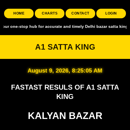
HOME
CHARTS
CONTACT
LOGIN
top hub for accurate and timely Delhi bazar satta king, covering all
A1 SATTA KING
August 9, 2026, 8:25:06 AM
FASTAST RESULS OF A1 SATTA
KING
KALYAN BAZAR