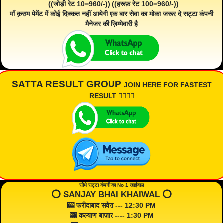
((जोड़ी रेट 10=960/-)) ((हरूफ़ रेट 100=960/-))
माँ क़सम पेमेंट में कोई दिक्कत नहीं आयेगी एक बार सेवा का मोका जरूर दे सट्टा कंपनी
मैनेजर की ज़िम्मेवारी है
SATTA RESULT GROUP
JOIN HERE FOR FASTEST
RESULT 👇🏾👇🏾
सीधे सट्टा कंपनी का No 1 खाईवाल
⭕️ SANJAY BHAI KHAIWAL ⭕️
🎰 फरीदाबाद सवेरा --- 12:30 PM
🎰 कल्याण बाज़ार ---- 1:30 PM