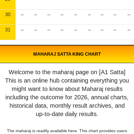
30
--
--
--
--
--
--
--
--
--
31
--
--
--
--
--
--
--
--
--
MAHARAJ SATTA KING CHART
Welcome to the maharaj page on [A1 Satta]
This is an online hub containing everything you
might want to know about Maharaj results
including the outcome for 2026, annual charts,
historical data, monthly result archives, and
up-to-date daily results.
The maharaj is readily available here. This chart provides users