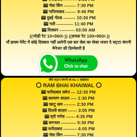
🎰 गोवा किंग -------- 7:30 PM
🎰 गाजियाबाद ------- 9:40 PM
🎰 दुबई गोल्ड -------- 10:30 PM
🎰 गली ----------- 11:40 PM
🎰 दिसावर ---------- 03:00 AM
((जोड़ी रेट 10=960/-)) ((हरूफ़ रेट 100=960/-))
माँ क़सम पेमेंट में कोई दिक्कत नहीं आयेगी एक बार सेवा का मोका जरूर दे सट्टा कंपनी
मैनेजर की ज़िम्मेवारी है
सीधे सट्टा कंपनी का No 1 खाईवाल
⭕️ RAM BHAI KHAIWAL ⭕️
🎰 फरीदाबाद सवेरा --- 12:30 PM
🎰 कल्याण बाज़ार ---- 1:30 PM
🎰 खाटू धाम -------- 2:30 PM
🎰 दिल्ली बाज़ार ------ 3:05 PM
🎰 श्री गणेश ------ 4:35 PM
🎰 करनाल ---------- 5:30 PM
🎰 फरीदाबाद --------- 6:05 PM
🎰 गोवा किंग -------- 7:30 PM