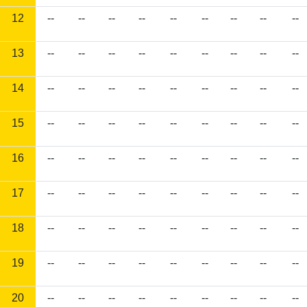
12
--
--
--
--
--
--
--
--
--
13
--
--
--
--
--
--
--
--
--
14
--
--
--
--
--
--
--
--
--
15
--
--
--
--
--
--
--
--
--
16
--
--
--
--
--
--
--
--
--
17
--
--
--
--
--
--
--
--
--
18
--
--
--
--
--
--
--
--
--
19
--
--
--
--
--
--
--
--
--
20
--
--
--
--
--
--
--
--
--