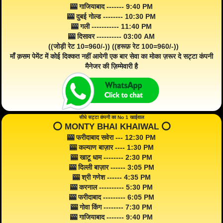
🎰 गाजियाबाद ------- 9:40 PM
🎰 दुबई गोल्ड -------- 10:30 PM
🎰 गली ----------- 11:40 PM
🎰 दिसावर ---------- 03:00 AM
((जोड़ी रेट 10=960/-)) ((हरूफ़ रेट 100=960/-))
माँ क़सम पेमेंट में कोई दिक्कत नहीं आयेगी एक बार सेवा का मोका ज़रूर दे सट्टा कंपनी
मैनेजर की ज़िम्मेवारी है
सीधे सट्टा कंपनी का No 1 खाईवाल
⭕️ MONTY BHAI KHAIWAL ⭕️
🎰 फरीदाबाद सवेरा --- 12:30 PM
🎰 कल्याण बाज़ार ---- 1:30 PM
🎰 खाटू धाम -------- 2:30 PM
🎰 दिल्ली बाज़ार ------ 3:05 PM
🎰 श्री गणेश ------ 4:35 PM
🎰 करनाल ---------- 5:30 PM
🎰 फरीदाबाद --------- 6:05 PM
🎰 गोवा किंग -------- 7:30 PM
🎰 गाजियाबाद ------- 9:40 PM