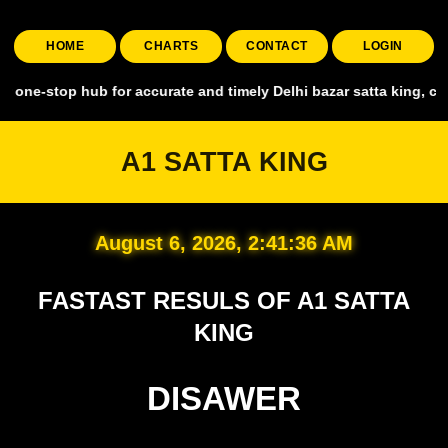
HOME
CHARTS
CONTACT
LOGIN
 hub for accurate and timely Delhi bazar satta king, covering all ma
A1 SATTA KING
August 6, 2026, 2:41:37 AM
FASTAST RESULS OF A1 SATTA
KING
DISAWER