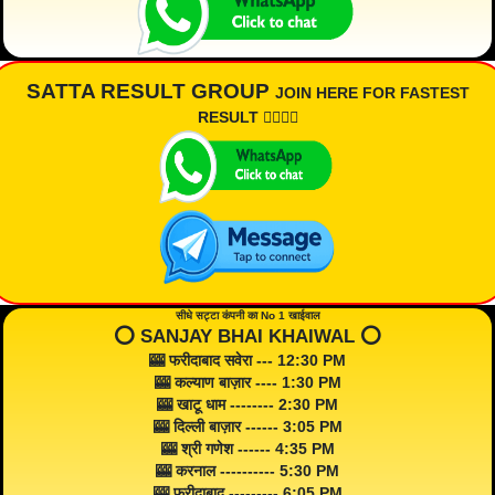
SATTA RESULT GROUP
JOIN HERE FOR FASTEST
RESULT 👇🏾👇🏾
सीधे सट्टा कंपनी का No 1 खाईवाल
⭕️ SANJAY BHAI KHAIWAL ⭕️
🎰 फरीदाबाद सवेरा --- 12:30 PM
🎰 कल्याण बाज़ार ---- 1:30 PM
🎰 खाटू धाम -------- 2:30 PM
🎰 दिल्ली बाज़ार ------ 3:05 PM
🎰 श्री गणेश ------ 4:35 PM
🎰 करनाल ---------- 5:30 PM
🎰 फरीदाबाद --------- 6:05 PM