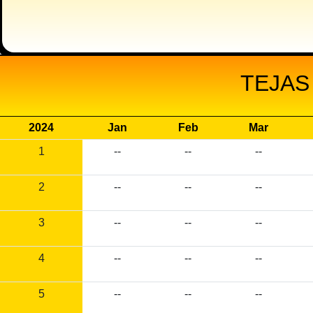
TEJAS
2024
Jan
Feb
Mar
1
--
--
--
2
--
--
--
3
--
--
--
4
--
--
--
5
--
--
--