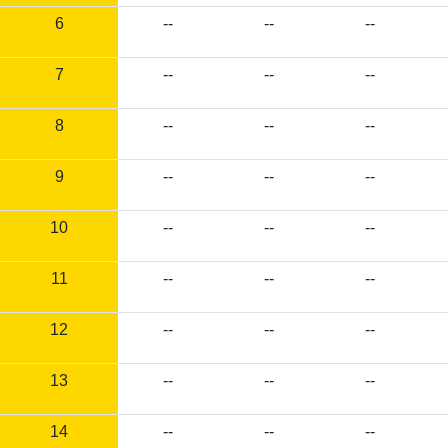
6
--
--
--
7
--
--
--
8
--
--
--
9
--
--
--
10
--
--
--
11
--
--
--
12
--
--
--
13
--
--
--
14
--
--
--