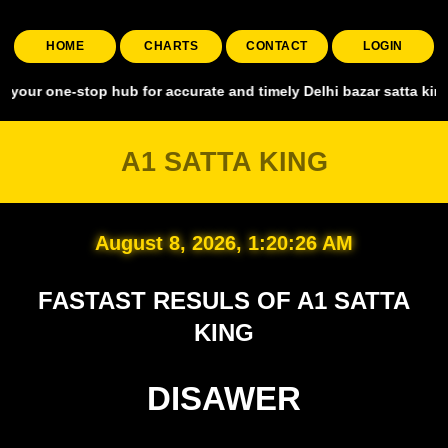
HOME
CHARTS
CONTACT
LOGIN
stop hub for accurate and timely Delhi bazar satta king, covering a
A1 SATTA KING
August 8, 2026, 1:20:27 AM
FASTAST RESULS OF A1 SATTA
KING
DISAWER