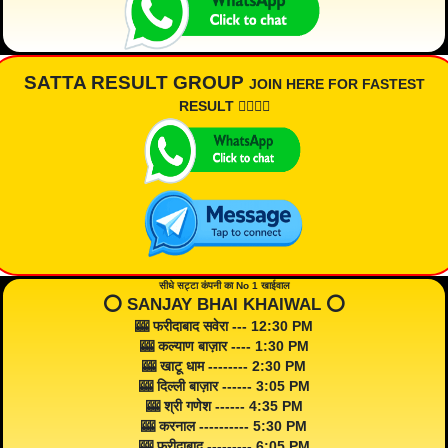
SATTA RESULT GROUP
JOIN HERE FOR FASTEST
RESULT 👇🏾👇🏾
सीधे सट्टा कंपनी का No 1 खाईवाल
⭕️ SANJAY BHAI KHAIWAL ⭕️
🎰 फरीदाबाद सवेरा --- 12:30 PM
🎰 कल्याण बाज़ार ---- 1:30 PM
🎰 खाटू धाम -------- 2:30 PM
🎰 दिल्ली बाज़ार ------ 3:05 PM
🎰 श्री गणेश ------ 4:35 PM
🎰 करनाल ---------- 5:30 PM
🎰 फरीदाबाद --------- 6:05 PM