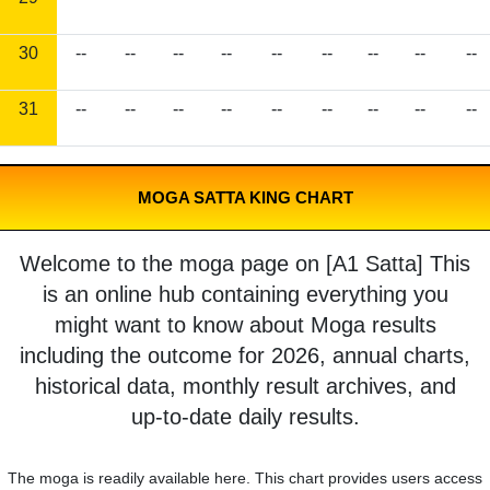
30
--
--
--
--
--
--
--
--
--
31
--
--
--
--
--
--
--
--
--
MOGA SATTA KING CHART
Welcome to the moga page on [A1 Satta] This
is an online hub containing everything you
might want to know about Moga results
including the outcome for 2026, annual charts,
historical data, monthly result archives, and
up-to-date daily results.
The moga is readily available here. This chart provides users access