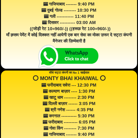
🎰 गाजियाबाद ------- 9:40 PM
🎰 दुबई गोल्ड -------- 10:30 PM
🎰 गली ----------- 11:40 PM
🎰 दिसावर ---------- 03:00 AM
((जोड़ी रेट 10=960/-)) ((हरूफ़ रेट 100=960/-))
माँ क़सम पेमेंट में कोई दिक्कत नहीं आयेगी एक बार सेवा का मोका ज़रूर दे सट्टा कंपनी
मैनेजर की ज़िम्मेवारी है
सीधे सट्टा कंपनी का No 1 खाईवाल
⭕️ MONTY BHAI KHAIWAL ⭕️
🎰 फरीदाबाद सवेरा --- 12:30 PM
🎰 कल्याण बाज़ार ---- 1:30 PM
🎰 खाटू धाम -------- 2:30 PM
🎰 दिल्ली बाज़ार ------ 3:05 PM
🎰 श्री गणेश ------ 4:35 PM
🎰 करनाल ---------- 5:30 PM
🎰 फरीदाबाद --------- 6:05 PM
🎰 गोवा किंग -------- 7:30 PM
🎰 गाजियाबाद ------- 9:40 PM