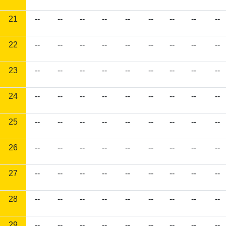
21
--
--
--
--
--
--
--
--
--
22
--
--
--
--
--
--
--
--
--
23
--
--
--
--
--
--
--
--
--
24
--
--
--
--
--
--
--
--
--
25
--
--
--
--
--
--
--
--
--
26
--
--
--
--
--
--
--
--
--
27
--
--
--
--
--
--
--
--
--
28
--
--
--
--
--
--
--
--
--
29
--
--
--
--
--
--
--
--
--