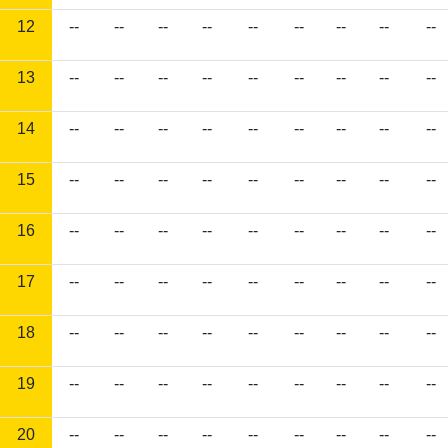
12
--
--
--
--
--
--
--
--
--
13
--
--
--
--
--
--
--
--
--
14
--
--
--
--
--
--
--
--
--
15
--
--
--
--
--
--
--
--
--
16
--
--
--
--
--
--
--
--
--
17
--
--
--
--
--
--
--
--
--
18
--
--
--
--
--
--
--
--
--
19
--
--
--
--
--
--
--
--
--
20
--
--
--
--
--
--
--
--
--