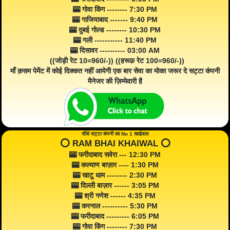
🎰 गोवा किंग -------- 7:30 PM
🎰 गाजियाबाद ------- 9:40 PM
🎰 दुबई गोल्ड -------- 10:30 PM
🎰 गली ----------- 11:40 PM
🎰 दिसावर ---------- 03:00 AM
((जोड़ी रेट 10=960/-)) ((हरूफ़ रेट 100=960/-))
माँ क़सम पेमेंट में कोई दिक्कत नहीं आयेगी एक बार सेवा का मोका जरूर दे सट्टा कंपनी
मैनेजर की ज़िम्मेवारी है
सीधे सट्टा कंपनी का No 1 खाईवाल
⭕️ RAM BHAI KHAIWAL ⭕️
🎰 फरीदाबाद सवेरा --- 12:30 PM
🎰 कल्याण बाज़ार ---- 1:30 PM
🎰 खाटू धाम -------- 2:30 PM
🎰 दिल्ली बाज़ार ------ 3:05 PM
🎰 श्री गणेश ------ 4:35 PM
🎰 करनाल ---------- 5:30 PM
🎰 फरीदाबाद --------- 6:05 PM
🎰 गोवा किंग -------- 7:30 PM