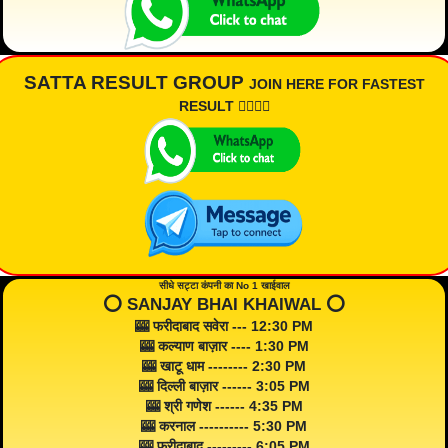
SATTA RESULT GROUP
JOIN HERE FOR FASTEST
RESULT 👇🏾👇🏾
सीधे सट्टा कंपनी का No 1 खाईवाल
⭕️ SANJAY BHAI KHAIWAL ⭕️
🎰 फरीदाबाद सवेरा --- 12:30 PM
🎰 कल्याण बाज़ार ---- 1:30 PM
🎰 खाटू धाम -------- 2:30 PM
🎰 दिल्ली बाज़ार ------ 3:05 PM
🎰 श्री गणेश ------ 4:35 PM
🎰 करनाल ---------- 5:30 PM
🎰 फरीदाबाद --------- 6:05 PM