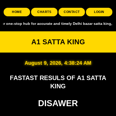
HOME
CHARTS
CONTACT
LOGIN
p hub for accurate and timely Delhi bazar satta king, covering all 
A1 SATTA KING
August 9, 2026, 4:38:25 AM
FASTAST RESULS OF A1 SATTA
KING
DISAWER