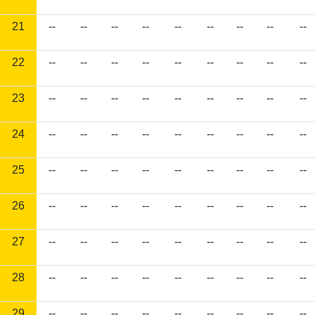
21
--
--
--
--
--
--
--
--
--
22
--
--
--
--
--
--
--
--
--
23
--
--
--
--
--
--
--
--
--
24
--
--
--
--
--
--
--
--
--
25
--
--
--
--
--
--
--
--
--
26
--
--
--
--
--
--
--
--
--
27
--
--
--
--
--
--
--
--
--
28
--
--
--
--
--
--
--
--
--
29
--
--
--
--
--
--
--
--
--