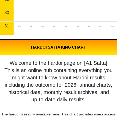
30
--
--
--
--
--
--
--
--
--
31
--
--
--
--
--
--
--
--
--
HARDOI SATTA KING CHART
Welcome to the hardoi page on [A1 Satta]
This is an online hub containing everything you
might want to know about Hardoi results
including the outcome for 2026, annual charts,
historical data, monthly result archives, and
up-to-date daily results.
The hardoi is readily available here. This chart provides users access