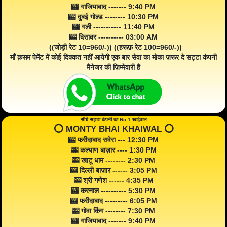
🎰 गाजियाबाद ------- 9:40 PM
🎰 दुबई गोल्ड -------- 10:30 PM
🎰 गली ----------- 11:40 PM
🎰 दिसावर ---------- 03:00 AM
((जोड़ी रेट 10=960/-)) ((हरूफ़ रेट 100=960/-))
माँ क़सम पेमेंट में कोई दिक्कत नहीं आयेगी एक बार सेवा का मोका ज़रूर दे सट्टा कंपनी
मैनेजर की ज़िम्मेवारी है
सीधे सट्टा कंपनी का No 1 खाईवाल
⭕️ MONTY BHAI KHAIWAL ⭕️
🎰 फरीदाबाद सवेरा --- 12:30 PM
🎰 कल्याण बाज़ार ---- 1:30 PM
🎰 खाटू धाम -------- 2:30 PM
🎰 दिल्ली बाज़ार ------ 3:05 PM
🎰 श्री गणेश ------ 4:35 PM
🎰 करनाल ---------- 5:30 PM
🎰 फरीदाबाद --------- 6:05 PM
🎰 गोवा किंग -------- 7:30 PM
🎰 गाजियाबाद ------- 9:40 PM