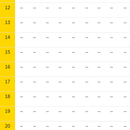
12
--
--
--
--
--
--
--
--
--
13
--
--
--
--
--
--
--
--
--
14
--
--
--
--
--
--
--
--
--
15
--
--
--
--
--
--
--
--
--
16
--
--
--
--
--
--
--
--
--
17
--
--
--
--
--
--
--
--
--
18
--
--
--
--
--
--
--
--
--
19
--
--
--
--
--
--
--
--
--
20
--
--
--
--
--
--
--
--
--