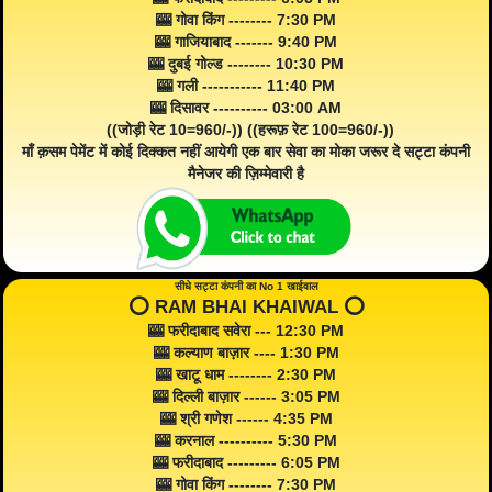
🎰 गोवा किंग -------- 7:30 PM
🎰 गाजियाबाद ------- 9:40 PM
🎰 दुबई गोल्ड -------- 10:30 PM
🎰 गली ----------- 11:40 PM
🎰 दिसावर ---------- 03:00 AM
((जोड़ी रेट 10=960/-)) ((हरूफ़ रेट 100=960/-))
माँ क़सम पेमेंट में कोई दिक्कत नहीं आयेगी एक बार सेवा का मोका जरूर दे सट्टा कंपनी
मैनेजर की ज़िम्मेवारी है
सीधे सट्टा कंपनी का No 1 खाईवाल
⭕️ RAM BHAI KHAIWAL ⭕️
🎰 फरीदाबाद सवेरा --- 12:30 PM
🎰 कल्याण बाज़ार ---- 1:30 PM
🎰 खाटू धाम -------- 2:30 PM
🎰 दिल्ली बाज़ार ------ 3:05 PM
🎰 श्री गणेश ------ 4:35 PM
🎰 करनाल ---------- 5:30 PM
🎰 फरीदाबाद --------- 6:05 PM
🎰 गोवा किंग -------- 7:30 PM