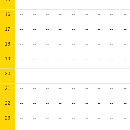
16
--
--
--
--
--
--
--
--
--
17
--
--
--
--
--
--
--
--
--
18
--
--
--
--
--
--
--
--
--
19
--
--
--
--
--
--
--
--
--
20
--
--
--
--
--
--
--
--
--
21
--
--
--
--
--
--
--
--
--
22
--
--
--
--
--
--
--
--
--
23
--
--
--
--
--
--
--
--
--