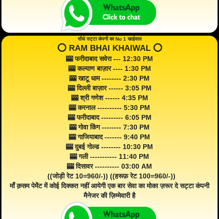
सीधे सट्टा कंपनी का No 1 खाईवाल
⭕️ RAM BHAI KHAIWAL ⭕️
🎰 फरीदाबाद सवेरा --- 12:30 PM
🎰 कल्याण बाज़ार ---- 1:30 PM
🎰 खाटू धाम -------- 2:30 PM
🎰 दिल्ली बाज़ार ------ 3:05 PM
🎰 श्री गणेश ------ 4:35 PM
🎰 करनाल ---------- 5:30 PM
🎰 फरीदाबाद --------- 6:05 PM
🎰 गोवा किंग -------- 7:30 PM
🎰 गाजियाबाद ------- 9:40 PM
🎰 दुबई गोल्ड -------- 10:30 PM
🎰 गली ----------- 11:40 PM
🎰 दिसावर ---------- 03:00 AM
((जोड़ी रेट 10=960/-)) ((हरूफ़ रेट 100=960/-))
माँ क़सम पेमेंट में कोई दिक्कत नहीं आयेगी एक बार सेवा का मोका ज़रूर दे सट्टा कंपनी
मैनेजर की ज़िम्मेवारी है