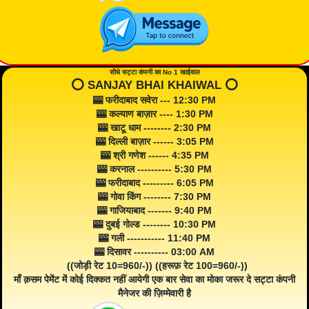
सीधे सट्टा कंपनी का No 1 खाईवाल
⭕️ SANJAY BHAI KHAIWAL ⭕️
🎰 फरीदाबाद सवेरा --- 12:30 PM
🎰 कल्याण बाज़ार ---- 1:30 PM
🎰 खाटू धाम -------- 2:30 PM
🎰 दिल्ली बाज़ार ------ 3:05 PM
🎰 श्री गणेश ------ 4:35 PM
🎰 करनाल ---------- 5:30 PM
🎰 फरीदाबाद --------- 6:05 PM
🎰 गोवा किंग -------- 7:30 PM
🎰 गाजियाबाद ------- 9:40 PM
🎰 दुबई गोल्ड -------- 10:30 PM
🎰 गली ----------- 11:40 PM
🎰 दिसावर ---------- 03:00 AM
((जोड़ी रेट 10=960/-)) ((हरूफ़ रेट 100=960/-))
माँ क़सम पेमेंट में कोई दिक्कत नहीं आयेगी एक बार सेवा का मोका जरूर दे सट्टा कंपनी
मैनेजर की ज़िम्मेवारी है