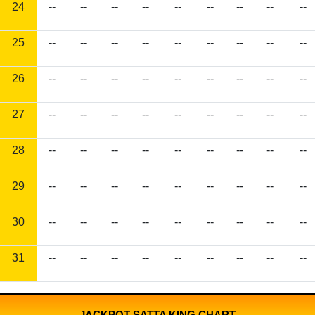
24
--
--
--
--
--
--
--
--
--
25
--
--
--
--
--
--
--
--
--
26
--
--
--
--
--
--
--
--
--
27
--
--
--
--
--
--
--
--
--
28
--
--
--
--
--
--
--
--
--
29
--
--
--
--
--
--
--
--
--
30
--
--
--
--
--
--
--
--
--
31
--
--
--
--
--
--
--
--
--
JACKPOT SATTA KING CHART