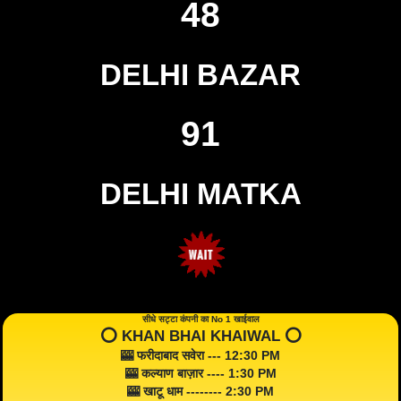
48
DELHI BAZAR
91
DELHI MATKA
सीधे सट्टा कंपनी का No 1 खाईवाल
⭕️ KHAN BHAI KHAIWAL ⭕️
🎰 फरीदाबाद सवेरा --- 12:30 PM
🎰 कल्याण बाज़ार ---- 1:30 PM
🎰 खाटू धाम -------- 2:30 PM