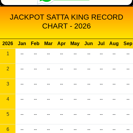
JACKPOT SATTA KING RECORD
CHART - 2026
2026
Jan
Feb
Mar
Apr
May
Jun
Jul
Aug
Sep
1
--
--
--
--
--
--
--
--
--
2
--
--
--
--
--
--
--
--
--
3
--
--
--
--
--
--
--
--
--
4
--
--
--
--
--
--
--
--
--
5
--
--
--
--
--
--
--
--
--
6
--
--
--
--
--
--
--
--
--