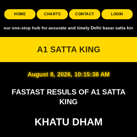
HOME
CHARTS
CONTACT
LOGIN
top hub for accurate and timely Delhi bazar satta king, covering all
A1 SATTA KING
August 8, 2026, 10:15:39 AM
FASTAST RESULS OF A1 SATTA
KING
KHATU DHAM