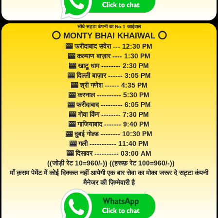
सीधे सट्टा कंपनी का No 1 खाईवाल
⭕️ MONTY BHAI KHAIWAL ⭕️
🎰 फरीदाबाद सवेरा --- 12:30 PM
🎰 कल्याण बाज़ार ---- 1:30 PM
🎰 खाटू धाम -------- 2:30 PM
🎰 दिल्ली बाज़ार ------ 3:05 PM
🎰 श्री गणेश ------ 4:35 PM
🎰 करनाल ---------- 5:30 PM
🎰 फरीदाबाद --------- 6:05 PM
🎰 गोवा किंग -------- 7:30 PM
🎰 गाजियाबाद ------- 9:40 PM
🎰 दुबई गोल्ड -------- 10:30 PM
🎰 गली ----------- 11:40 PM
🎰 दिसावर ---------- 03:00 AM
((जोड़ी रेट 10=960/-)) ((हरूफ़ रेट 100=960/-))
माँ क़सम पेमेंट में कोई दिक्कत नहीं आयेगी एक बार सेवा का मोका जरूर दे सट्टा कंपनी
मैनेजर की ज़िम्मेवारी है