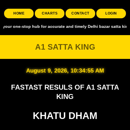
HOME
CHARTS
CONTACT
LOGIN
stop hub for accurate and timely Delhi bazar satta king, covering a
A1 SATTA KING
August 9, 2026, 10:34:56 AM
FASTAST RESULS OF A1 SATTA
KING
KHATU DHAM