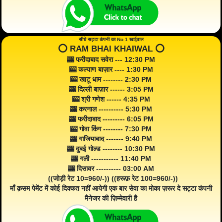
सीधे सट्टा कंपनी का No 1 खाईवाल
⭕️ RAM BHAI KHAIWAL ⭕️
🎰 फरीदाबाद सवेरा --- 12:30 PM
🎰 कल्याण बाज़ार ---- 1:30 PM
🎰 खाटू धाम -------- 2:30 PM
🎰 दिल्ली बाज़ार ------ 3:05 PM
🎰 श्री गणेश ------ 4:35 PM
🎰 करनाल ---------- 5:30 PM
🎰 फरीदाबाद --------- 6:05 PM
🎰 गोवा किंग -------- 7:30 PM
🎰 गाजियाबाद ------- 9:40 PM
🎰 दुबई गोल्ड -------- 10:30 PM
🎰 गली ----------- 11:40 PM
🎰 दिसावर ---------- 03:00 AM
((जोड़ी रेट 10=960/-)) ((हरूफ़ रेट 100=960/-))
माँ क़सम पेमेंट में कोई दिक्कत नहीं आयेगी एक बार सेवा का मोका ज़रूर दे सट्टा कंपनी
मैनेजर की ज़िम्मेवारी है