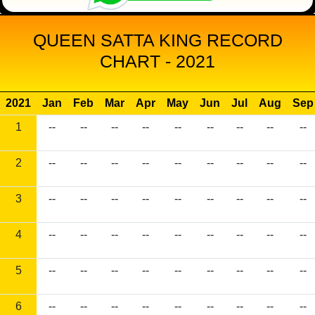
QUEEN SATTA KING RECORD
CHART - 2021
2021
Jan
Feb
Mar
Apr
May
Jun
Jul
Aug
Sep
1
--
--
--
--
--
--
--
--
--
2
--
--
--
--
--
--
--
--
--
3
--
--
--
--
--
--
--
--
--
4
--
--
--
--
--
--
--
--
--
5
--
--
--
--
--
--
--
--
--
6
--
--
--
--
--
--
--
--
--