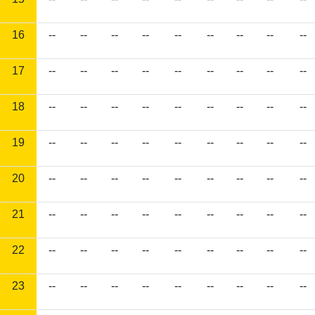
16
--
--
--
--
--
--
--
--
--
17
--
--
--
--
--
--
--
--
--
18
--
--
--
--
--
--
--
--
--
19
--
--
--
--
--
--
--
--
--
20
--
--
--
--
--
--
--
--
--
21
--
--
--
--
--
--
--
--
--
22
--
--
--
--
--
--
--
--
--
23
--
--
--
--
--
--
--
--
--