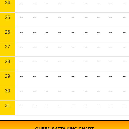
24
--
--
--
--
--
--
--
--
--
25
--
--
--
--
--
--
--
--
--
26
--
--
--
--
--
--
--
--
--
27
--
--
--
--
--
--
--
--
--
28
--
--
--
--
--
--
--
--
--
29
--
--
--
--
--
--
--
--
--
30
--
--
--
--
--
--
--
--
--
31
--
--
--
--
--
--
--
--
--
QUEEN SATTA KING CHART