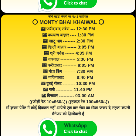
सीधे सट्टा कंपनी का No 1 खाईवाल
⭕️ MONTY BHAI KHAIWAL ⭕️
🎰 फरीदाबाद सवेरा --- 12:30 PM
🎰 कल्याण बाज़ार ---- 1:30 PM
🎰 खाटू धाम -------- 2:30 PM
🎰 दिल्ली बाज़ार ------ 3:05 PM
🎰 श्री गणेश ------ 4:35 PM
🎰 करनाल ---------- 5:30 PM
🎰 फरीदाबाद --------- 6:05 PM
🎰 गोवा किंग -------- 7:30 PM
🎰 गाजियाबाद ------- 9:40 PM
🎰 दुबई गोल्ड -------- 10:30 PM
🎰 गली ----------- 11:40 PM
🎰 दिसावर ---------- 03:00 AM
((जोड़ी रेट 10=960/-)) ((हरूफ़ रेट 100=960/-))
माँ क़सम पेमेंट में कोई दिक्कत नहीं आयेगी एक बार सेवा का मोका जरूर दे सट्टा कंपनी
मैनेजर की ज़िम्मेवारी है