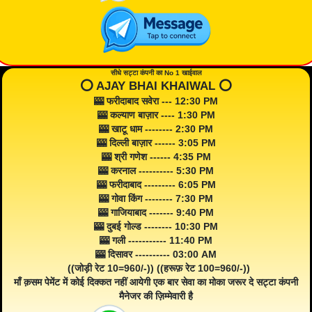
सीधे सट्टा कंपनी का No 1 खाईवाल
⭕️ AJAY BHAI KHAIWAL ⭕️
🎰 फरीदाबाद सवेरा --- 12:30 PM
🎰 कल्याण बाज़ार ---- 1:30 PM
🎰 खाटू धाम -------- 2:30 PM
🎰 दिल्ली बाज़ार ------ 3:05 PM
🎰 श्री गणेश ------ 4:35 PM
🎰 करनाल ---------- 5:30 PM
🎰 फरीदाबाद --------- 6:05 PM
🎰 गोवा किंग -------- 7:30 PM
🎰 गाजियाबाद ------- 9:40 PM
🎰 दुबई गोल्ड -------- 10:30 PM
🎰 गली ----------- 11:40 PM
🎰 दिसावर ---------- 03:00 AM
((जोड़ी रेट 10=960/-)) ((हरूफ़ रेट 100=960/-))
माँ क़सम पेमेंट में कोई दिक्कत नहीं आयेगी एक बार सेवा का मोका जरूर दे सट्टा कंपनी
मैनेजर की ज़िम्मेवारी है