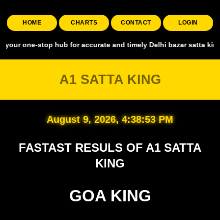
HOME
CHARTS
CONTACT
LOGIN
-stop hub for accurate and timely Delhi bazar satta king, covering a
A1 SATTA KING
August 9, 2026, 4:38:54 PM
FASTAST RESULS OF A1 SATTA
KING
GOA KING