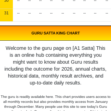
30
--
--
--
--
--
--
--
--
--
31
--
--
--
--
--
--
--
--
--
GURU SATTA KING CHART
Welcome to the guru page on [A1 Satta] This
is an online hub containing everything you
might want to know about Guru results
including the outcome for 2026, annual charts,
historical data, monthly result archives, and
up-to-date daily results.
The guru is readily available here. This chart provides users access to
all monthly records but also provides monthly access from January
through December. Many people use this site to see today's Guru