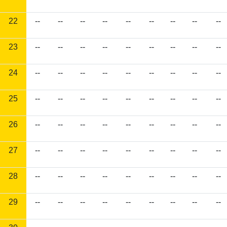
22
--
--
--
--
--
--
--
--
--
23
--
--
--
--
--
--
--
--
--
24
--
--
--
--
--
--
--
--
--
25
--
--
--
--
--
--
--
--
--
26
--
--
--
--
--
--
--
--
--
27
--
--
--
--
--
--
--
--
--
28
--
--
--
--
--
--
--
--
--
29
--
--
--
--
--
--
--
--
--