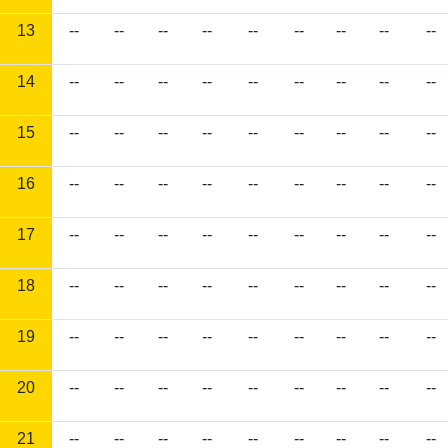
13
--
--
--
--
--
--
--
--
--
14
--
--
--
--
--
--
--
--
--
15
--
--
--
--
--
--
--
--
--
16
--
--
--
--
--
--
--
--
--
17
--
--
--
--
--
--
--
--
--
18
--
--
--
--
--
--
--
--
--
19
--
--
--
--
--
--
--
--
--
20
--
--
--
--
--
--
--
--
--
21
--
--
--
--
--
--
--
--
--