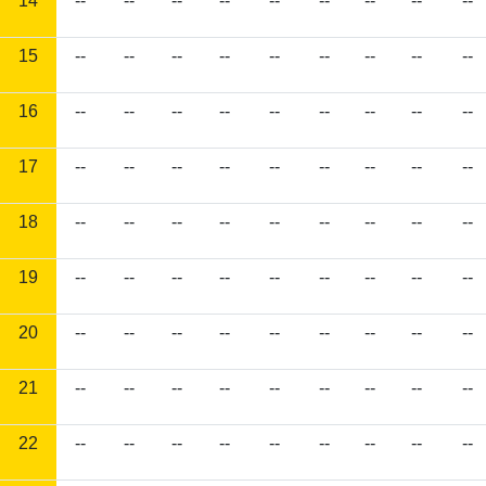
14
--
--
--
--
--
--
--
--
--
15
--
--
--
--
--
--
--
--
--
16
--
--
--
--
--
--
--
--
--
17
--
--
--
--
--
--
--
--
--
18
--
--
--
--
--
--
--
--
--
19
--
--
--
--
--
--
--
--
--
20
--
--
--
--
--
--
--
--
--
21
--
--
--
--
--
--
--
--
--
22
--
--
--
--
--
--
--
--
--