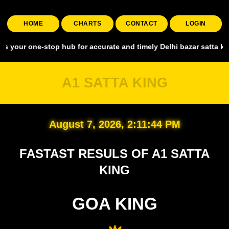
HOME
CHARTS
CONTACT
LOGIN
 one-stop hub for accurate and timely Delhi bazar satta king, coveri
A1 SATTA KING
August 7, 2026, 2:11:45 PM
FASTAST RESULS OF A1 SATTA
KING
GOA KING