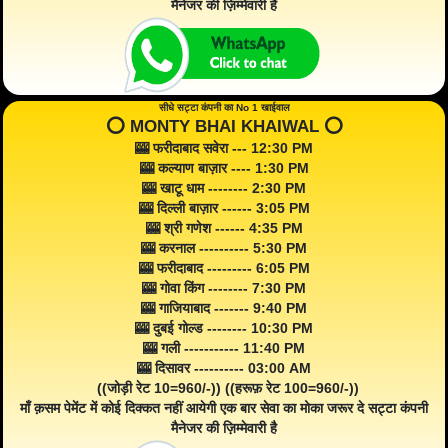
मैनेजर की ज़िम्मेवारी है
सीधे सट्टा कंपनी का No 1 खाईवाल
⭕️ MONTY BHAI KHAIWAL ⭕️
🎰 फरीदाबाद सवेरा --- 12:30 PM
🎰 कल्याण बाज़ार ---- 1:30 PM
🎰 खाटू धाम -------- 2:30 PM
🎰 दिल्ली बाज़ार ------ 3:05 PM
🎰 श्री गणेश ------ 4:35 PM
🎰 करनाल ---------- 5:30 PM
🎰 फरीदाबाद --------- 6:05 PM
🎰 गोवा किंग -------- 7:30 PM
🎰 गाजियाबाद ------- 9:40 PM
🎰 दुबई गोल्ड -------- 10:30 PM
🎰 गली ----------- 11:40 PM
🎰 दिसावर ---------- 03:00 AM
((जोड़ी रेट 10=960/-)) ((हरूफ़ रेट 100=960/-))
माँ क़सम पेमेंट में कोई दिक्कत नहीं आयेगी एक बार सेवा का मोका जरूर दे सट्टा कंपनी
मैनेजर की ज़िम्मेवारी है