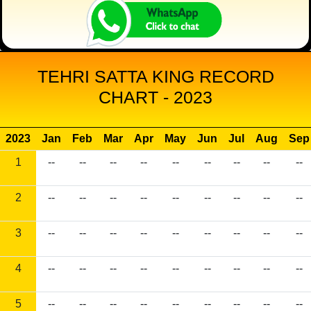
TEHRI SATTA KING RECORD
CHART - 2023
2023
Jan
Feb
Mar
Apr
May
Jun
Jul
Aug
Sep
1
--
--
--
--
--
--
--
--
--
2
--
--
--
--
--
--
--
--
--
3
--
--
--
--
--
--
--
--
--
4
--
--
--
--
--
--
--
--
--
5
--
--
--
--
--
--
--
--
--