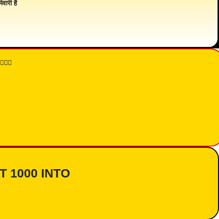
ेवारी है
👇🏾
AT 1000 INTO