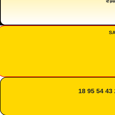
माँ क़स
S
18 95 54 43