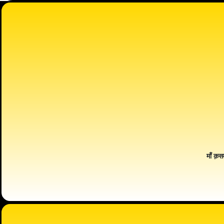
माँ क़स