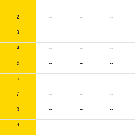
1
--
--
--
2
--
--
--
3
--
--
--
4
--
--
--
5
--
--
--
6
--
--
--
7
--
--
--
8
--
--
--
9
--
--
--