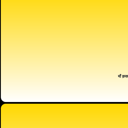
माँ क़स