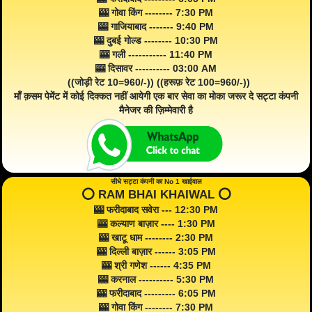
🎰 गोवा किंग -------- 7:30 PM
🎰 गाजियाबाद ------- 9:40 PM
🎰 दुबई गोल्ड -------- 10:30 PM
🎰 गली ----------- 11:40 PM
🎰 दिसावर ---------- 03:00 AM
((जोड़ी रेट 10=960/-)) ((हरूफ़ रेट 100=960/-))
माँ क़सम पेमेंट में कोई दिक्कत नहीं आयेगी एक बार सेवा का मोका जरूर दे सट्टा कंपनी
मैनेजर की ज़िम्मेवारी है
सीधे सट्टा कंपनी का No 1 खाईवाल
⭕️ RAM BHAI KHAIWAL ⭕️
🎰 फरीदाबाद सवेरा --- 12:30 PM
🎰 कल्याण बाज़ार ---- 1:30 PM
🎰 खाटू धाम -------- 2:30 PM
🎰 दिल्ली बाज़ार ------ 3:05 PM
🎰 श्री गणेश ------ 4:35 PM
🎰 करनाल ---------- 5:30 PM
🎰 फरीदाबाद --------- 6:05 PM
🎰 गोवा किंग -------- 7:30 PM