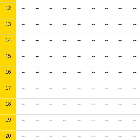
12
--
--
--
--
--
--
--
--
--
13
--
--
--
--
--
--
--
--
--
14
--
--
--
--
--
--
--
--
--
15
--
--
--
--
--
--
--
--
--
16
--
--
--
--
--
--
--
--
--
17
--
--
--
--
--
--
--
--
--
18
--
--
--
--
--
--
--
--
--
19
--
--
--
--
--
--
--
--
--
20
--
--
--
--
--
--
--
--
--