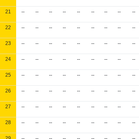
21
--
--
--
--
--
--
--
--
--
22
--
--
--
--
--
--
--
--
--
23
--
--
--
--
--
--
--
--
--
24
--
--
--
--
--
--
--
--
--
25
--
--
--
--
--
--
--
--
--
26
--
--
--
--
--
--
--
--
--
27
--
--
--
--
--
--
--
--
--
28
--
--
--
--
--
--
--
--
--
29
--
--
--
--
--
--
--
--
--