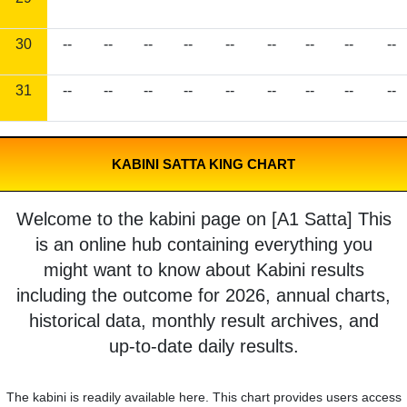
30
--
--
--
--
--
--
--
--
--
31
--
--
--
--
--
--
--
--
--
KABINI SATTA KING CHART
Welcome to the kabini page on [A1 Satta] This
is an online hub containing everything you
might want to know about Kabini results
including the outcome for 2026, annual charts,
historical data, monthly result archives, and
up-to-date daily results.
The kabini is readily available here. This chart provides users access