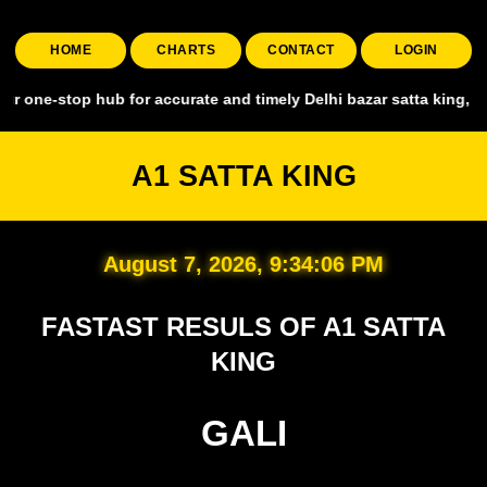
HOME
CHARTS
CONTACT
LOGIN
p hub for accurate and timely Delhi bazar satta king, covering all 
A1 SATTA KING
August 7, 2026, 9:34:07 PM
FASTAST RESULS OF A1 SATTA
KING
GALI