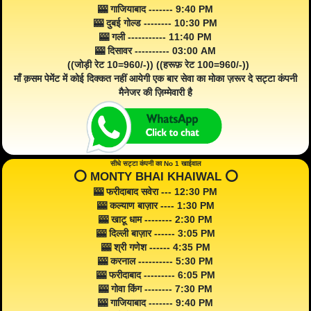
🎰 गाजियाबाद ------- 9:40 PM
🎰 दुबई गोल्ड -------- 10:30 PM
🎰 गली ----------- 11:40 PM
🎰 दिसावर ---------- 03:00 AM
((जोड़ी रेट 10=960/-)) ((हरूफ़ रेट 100=960/-))
माँ क़सम पेमेंट में कोई दिक्कत नहीं आयेगी एक बार सेवा का मोका ज़रूर दे सट्टा कंपनी
मैनेजर की ज़िम्मेवारी है
सीधे सट्टा कंपनी का No 1 खाईवाल
⭕️ MONTY BHAI KHAIWAL ⭕️
🎰 फरीदाबाद सवेरा --- 12:30 PM
🎰 कल्याण बाज़ार ---- 1:30 PM
🎰 खाटू धाम -------- 2:30 PM
🎰 दिल्ली बाज़ार ------ 3:05 PM
🎰 श्री गणेश ------ 4:35 PM
🎰 करनाल ---------- 5:30 PM
🎰 फरीदाबाद --------- 6:05 PM
🎰 गोवा किंग -------- 7:30 PM
🎰 गाजियाबाद ------- 9:40 PM