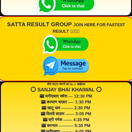
SATTA RESULT GROUP
JOIN HERE FOR FASTEST
RESULT 👇🏾👇🏾
सीधे सट्टा कंपनी का No 1 खाईवाल
⭕️ SANJAY BHAI KHAIWAL ⭕️
🎰 फरीदाबाद सवेरा --- 12:30 PM
🎰 कल्याण बाज़ार ---- 1:30 PM
🎰 खाटू धाम -------- 2:30 PM
🎰 दिल्ली बाज़ार ------ 3:05 PM
🎰 श्री गणेश ------ 4:35 PM
🎰 करनाल ---------- 5:30 PM
🎰 फरीदाबाद --------- 6:05 PM