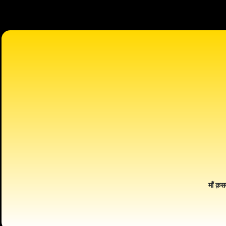
माँ क़स