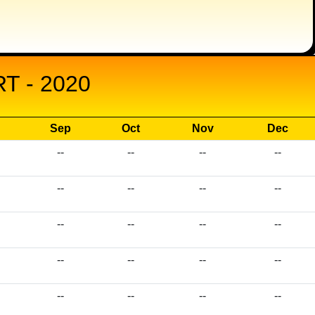
 - 2020
Sep
Oct
Nov
Dec
--
--
--
--
--
--
--
--
--
--
--
--
--
--
--
--
--
--
--
--