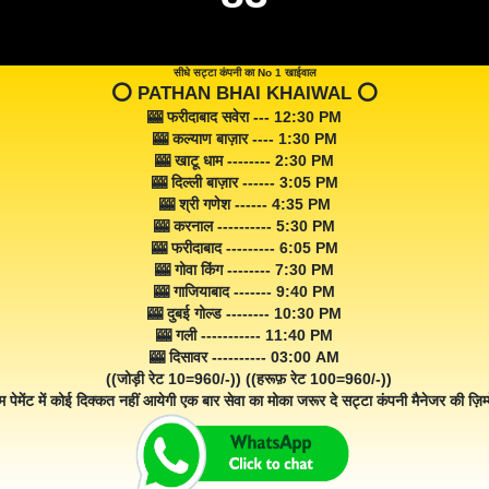
सीधे सट्टा कंपनी का No 1 खाईवाल
⭕️ PATHAN BHAI KHAIWAL ⭕️
🎰 फरीदाबाद सवेरा --- 12:30 PM
🎰 कल्याण बाज़ार ---- 1:30 PM
🎰 खाटू धाम -------- 2:30 PM
🎰 दिल्ली बाज़ार ------ 3:05 PM
🎰 श्री गणेश ------ 4:35 PM
🎰 करनाल ---------- 5:30 PM
🎰 फरीदाबाद --------- 6:05 PM
🎰 गोवा किंग -------- 7:30 PM
🎰 गाजियाबाद ------- 9:40 PM
🎰 दुबई गोल्ड -------- 10:30 PM
🎰 गली ----------- 11:40 PM
🎰 दिसावर ---------- 03:00 AM
((जोड़ी रेट 10=960/-)) ((हरूफ़ रेट 100=960/-))
म पेमेंट में कोई दिक्कत नहीं आयेगी एक बार सेवा का मोका जरूर दे सट्टा कंपनी मैनेजर की ज़िम्म