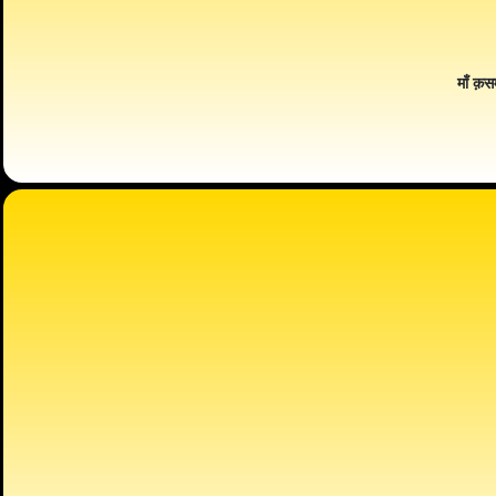
माँ क़स