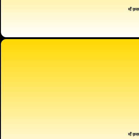
माँ क़स
माँ क़स