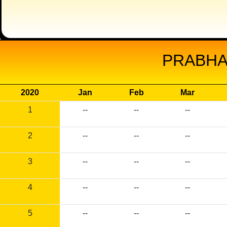
PRABHA
2020
Jan
Feb
Mar
1
--
--
--
2
--
--
--
3
--
--
--
4
--
--
--
5
--
--
--