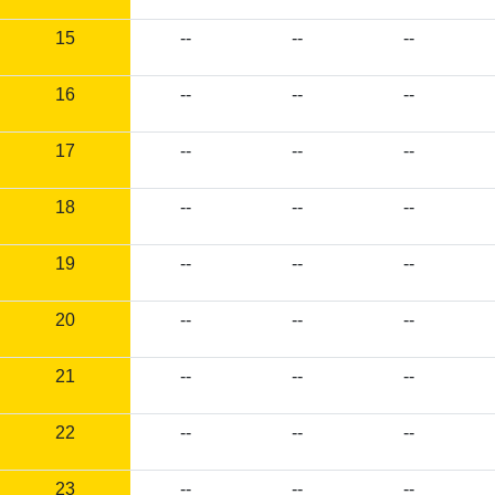
15
--
--
--
16
--
--
--
17
--
--
--
18
--
--
--
19
--
--
--
20
--
--
--
21
--
--
--
22
--
--
--
23
--
--
--