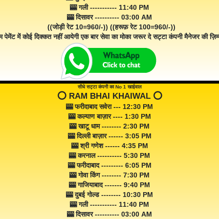
🎰 गली ----------- 11:40 PM
🎰 दिसावर ---------- 03:00 AM
((जोड़ी रेट 10=960/-)) ((हरूफ़ रेट 100=960/-))
म पेमेंट में कोई दिक्कत नहीं आयेगी एक बार सेवा का मोका जरूर दे सट्टा कंपनी मैनेजर की ज़िम्म
सीधे सट्टा कंपनी का No 1 खाईवाल
⭕️ RAM BHAI KHAIWAL ⭕️
🎰 फरीदाबाद सवेरा --- 12:30 PM
🎰 कल्याण बाज़ार ---- 1:30 PM
🎰 खाटू धाम -------- 2:30 PM
🎰 दिल्ली बाज़ार ------ 3:05 PM
🎰 श्री गणेश ------ 4:35 PM
🎰 करनाल ---------- 5:30 PM
🎰 फरीदाबाद --------- 6:05 PM
🎰 गोवा किंग -------- 7:30 PM
🎰 गाजियाबाद ------- 9:40 PM
🎰 दुबई गोल्ड -------- 10:30 PM
🎰 गली ----------- 11:40 PM
🎰 दिसावर ---------- 03:00 AM