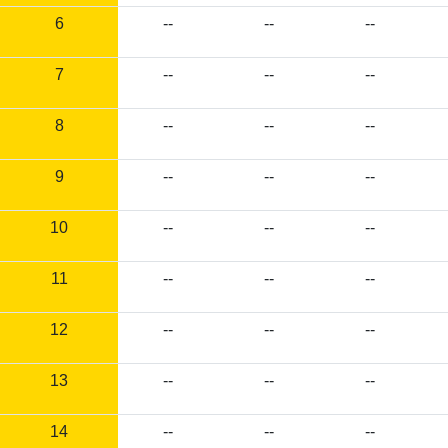
6
--
--
--
7
--
--
--
8
--
--
--
9
--
--
--
10
--
--
--
11
--
--
--
12
--
--
--
13
--
--
--
14
--
--
--