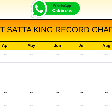
T SATTA KING RECORD CHART
Apr
May
Jun
Jul
Aug
--
--
--
--
--
--
--
--
--
--
--
--
--
--
--
--
--
--
--
--
--
--
--
--
--