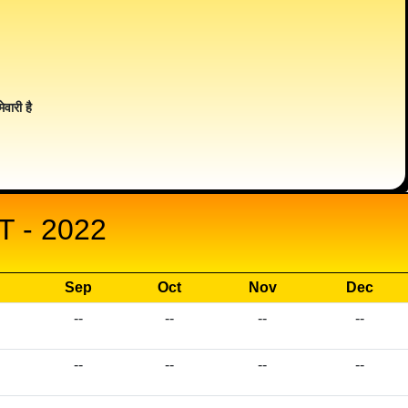
ेवारी है
 - 2022
Sep
Oct
Nov
Dec
--
--
--
--
--
--
--
--