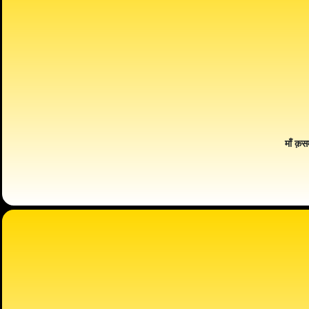
माँ क़स