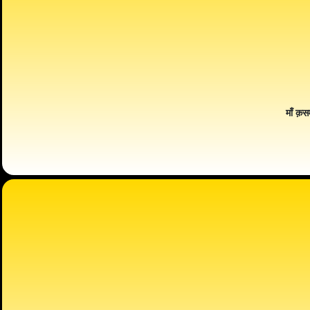
माँ क़स