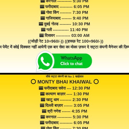
🎰 करनाल ---------- 5:30 PM
🎰 फरीदाबाद --------- 6:05 PM
🎰 गोवा किंग -------- 7:30 PM
🎰 गाजियाबाद ------- 9:40 PM
🎰 दुबई गोल्ड -------- 10:30 PM
🎰 गली ----------- 11:40 PM
🎰 दिसावर ---------- 03:00 AM
((जोड़ी रेट 10=960/-)) ((हरूफ़ रेट 100=960/-))
म पेमेंट में कोई दिक्कत नहीं आयेगी एक बार सेवा का मोका ज़रूर दे सट्टा कंपनी मैनेजर की ज़िम्म
सीधे सट्टा कंपनी का No 1 खाईवाल
⭕️ MONTY BHAI KHAIWAL ⭕️
🎰 फरीदाबाद सवेरा --- 12:30 PM
🎰 कल्याण बाज़ार ---- 1:30 PM
🎰 खाटू धाम -------- 2:30 PM
🎰 दिल्ली बाज़ार ------ 3:05 PM
🎰 श्री गणेश ------ 4:35 PM
🎰 करनाल ---------- 5:30 PM
🎰 फरीदाबाद --------- 6:05 PM
🎰 गोवा किंग -------- 7:30 PM