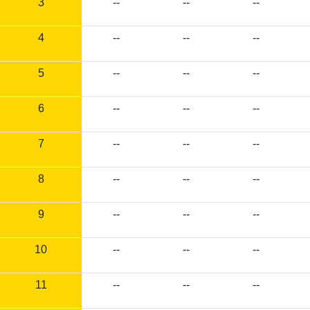
3
--
--
--
4
--
--
--
5
--
--
--
6
--
--
--
7
--
--
--
8
--
--
--
9
--
--
--
10
--
--
--
11
--
--
--