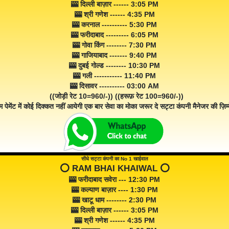
🎰 दिल्ली बाज़ार ------ 3:05 PM
🎰 श्री गणेश ------ 4:35 PM
🎰 करनाल ---------- 5:30 PM
🎰 फरीदाबाद --------- 6:05 PM
🎰 गोवा किंग -------- 7:30 PM
🎰 गाजियाबाद ------- 9:40 PM
🎰 दुबई गोल्ड -------- 10:30 PM
🎰 गली ----------- 11:40 PM
🎰 दिसावर ---------- 03:00 AM
((जोड़ी रेट 10=960/-)) ((हरूफ़ रेट 100=960/-))
म पेमेंट में कोई दिक्कत नहीं आयेगी एक बार सेवा का मोका जरूर दे सट्टा कंपनी मैनेजर की ज़िम्म
सीधे सट्टा कंपनी का No 1 खाईवाल
⭕️ RAM BHAI KHAIWAL ⭕️
🎰 फरीदाबाद सवेरा --- 12:30 PM
🎰 कल्याण बाज़ार ---- 1:30 PM
🎰 खाटू धाम -------- 2:30 PM
🎰 दिल्ली बाज़ार ------ 3:05 PM
🎰 श्री गणेश ------ 4:35 PM