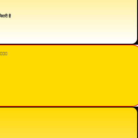
ेवारी है
👇🏾