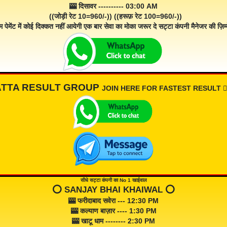
🎰 दिसावर ---------- 03:00 AM
((जोड़ी रेट 10=960/-)) ((हरूफ़ रेट 100=960/-))
म पेमेंट में कोई दिक्कत नहीं आयेगी एक बार सेवा का मोका जरूर दे सट्टा कंपनी मैनेजर की ज़िम्म
ATTA RESULT GROUP
JOIN HERE FOR FASTEST RESULT 👇🏾
सीधे सट्टा कंपनी का No 1 खाईवाल
⭕️ SANJAY BHAI KHAIWAL ⭕️
🎰 फरीदाबाद सवेरा --- 12:30 PM
🎰 कल्याण बाज़ार ---- 1:30 PM
🎰 खाटू धाम -------- 2:30 PM