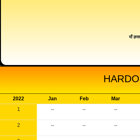
माँ क़स
HARDOI
2022
Jan
Feb
Mar
1
--
--
--
2
--
--
--