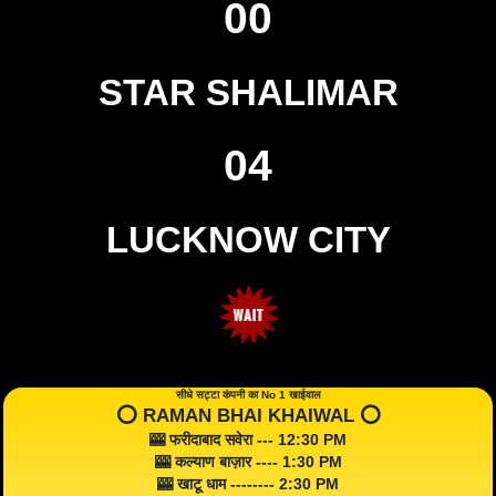
00
STAR SHALIMAR
04
LUCKNOW CITY
सीधे सट्टा कंपनी का No 1 खाईवाल
⭕️ RAMAN BHAI KHAIWAL ⭕️
🎰 फरीदाबाद सवेरा --- 12:30 PM
🎰 कल्याण बाज़ार ---- 1:30 PM
🎰 खाटू धाम -------- 2:30 PM