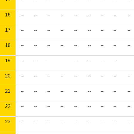
16
--
--
--
--
--
--
--
--
--
17
--
--
--
--
--
--
--
--
--
18
--
--
--
--
--
--
--
--
--
19
--
--
--
--
--
--
--
--
--
20
--
--
--
--
--
--
--
--
--
21
--
--
--
--
--
--
--
--
--
22
--
--
--
--
--
--
--
--
--
23
--
--
--
--
--
--
--
--
--