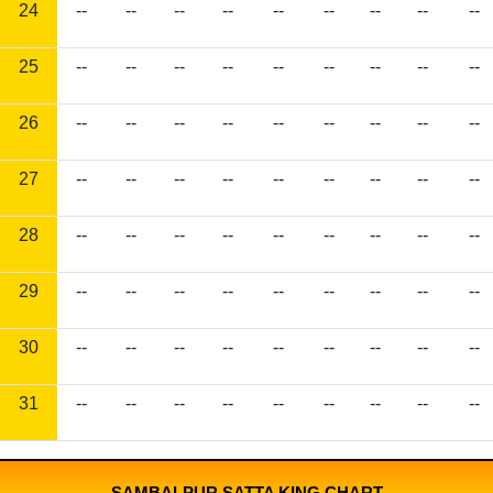
24
--
--
--
--
--
--
--
--
--
25
--
--
--
--
--
--
--
--
--
26
--
--
--
--
--
--
--
--
--
27
--
--
--
--
--
--
--
--
--
28
--
--
--
--
--
--
--
--
--
29
--
--
--
--
--
--
--
--
--
30
--
--
--
--
--
--
--
--
--
31
--
--
--
--
--
--
--
--
--
SAMBALPUR SATTA KING CHART