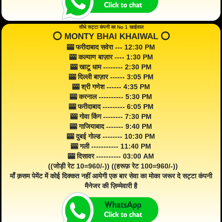
सीधे सट्टा कंपनी का No 1 खाईवाल
⭕️ MONTY BHAI KHAIWAL ⭕️
🎰 फरीदाबाद सवेरा --- 12:30 PM
🎰 कल्याण बाज़ार ---- 1:30 PM
🎰 खाटू धाम -------- 2:30 PM
🎰 दिल्ली बाज़ार ------ 3:05 PM
🎰 श्री गणेश ------ 4:35 PM
🎰 करनाल ---------- 5:30 PM
🎰 फरीदाबाद --------- 6:05 PM
🎰 गोवा किंग -------- 7:30 PM
🎰 गाजियाबाद ------- 9:40 PM
🎰 दुबई गोल्ड -------- 10:30 PM
🎰 गली ----------- 11:40 PM
🎰 दिसावर ---------- 03:00 AM
((जोड़ी रेट 10=960/-)) ((हरूफ़ रेट 100=960/-))
माँ क़सम पेमेंट में कोई दिक्कत नहीं आयेगी एक बार सेवा का मोका जरूर दे सट्टा कंपनी
मैनेजर की ज़िम्मेवारी है