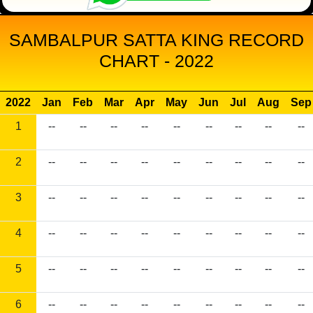
SAMBALPUR SATTA KING RECORD
CHART - 2022
2022
Jan
Feb
Mar
Apr
May
Jun
Jul
Aug
Sep
1
--
--
--
--
--
--
--
--
--
2
--
--
--
--
--
--
--
--
--
3
--
--
--
--
--
--
--
--
--
4
--
--
--
--
--
--
--
--
--
5
--
--
--
--
--
--
--
--
--
6
--
--
--
--
--
--
--
--
--