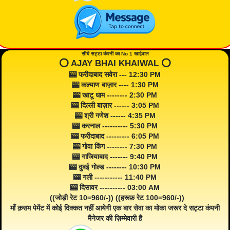
सीधे सट्टा कंपनी का No 1 खाईवाल
⭕️ AJAY BHAI KHAIWAL ⭕️
🎰 फरीदाबाद सवेरा --- 12:30 PM
🎰 कल्याण बाज़ार ---- 1:30 PM
🎰 खाटू धाम -------- 2:30 PM
🎰 दिल्ली बाज़ार ------ 3:05 PM
🎰 श्री गणेश ------ 4:35 PM
🎰 करनाल ---------- 5:30 PM
🎰 फरीदाबाद --------- 6:05 PM
🎰 गोवा किंग -------- 7:30 PM
🎰 गाजियाबाद ------- 9:40 PM
🎰 दुबई गोल्ड -------- 10:30 PM
🎰 गली ----------- 11:40 PM
🎰 दिसावर ---------- 03:00 AM
((जोड़ी रेट 10=960/-)) ((हरूफ़ रेट 100=960/-))
माँ क़सम पेमेंट में कोई दिक्कत नहीं आयेगी एक बार सेवा का मोका जरूर दे सट्टा कंपनी
मैनेजर की ज़िम्मेवारी है