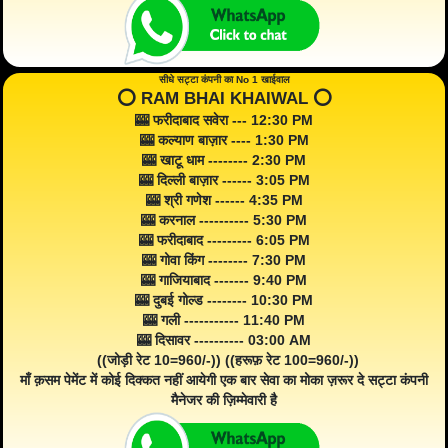
सीधे सट्टा कंपनी का No 1 खाईवाल
⭕️ RAM BHAI KHAIWAL ⭕️
🎰 फरीदाबाद सवेरा --- 12:30 PM
🎰 कल्याण बाज़ार ---- 1:30 PM
🎰 खाटू धाम -------- 2:30 PM
🎰 दिल्ली बाज़ार ------ 3:05 PM
🎰 श्री गणेश ------ 4:35 PM
🎰 करनाल ---------- 5:30 PM
🎰 फरीदाबाद --------- 6:05 PM
🎰 गोवा किंग -------- 7:30 PM
🎰 गाजियाबाद ------- 9:40 PM
🎰 दुबई गोल्ड -------- 10:30 PM
🎰 गली ----------- 11:40 PM
🎰 दिसावर ---------- 03:00 AM
((जोड़ी रेट 10=960/-)) ((हरूफ़ रेट 100=960/-))
माँ क़सम पेमेंट में कोई दिक्कत नहीं आयेगी एक बार सेवा का मोका ज़रूर दे सट्टा कंपनी
मैनेजर की ज़िम्मेवारी है