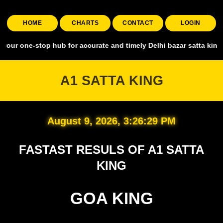
HOME
CHARTS
CONTACT
LOGIN
top hub for accurate and timely Delhi bazar satta king, covering al
A1 SATTA KING
August 9, 2026, 3:26:30 PM
FASTAST RESULS OF A1 SATTA
KING
GOA KING