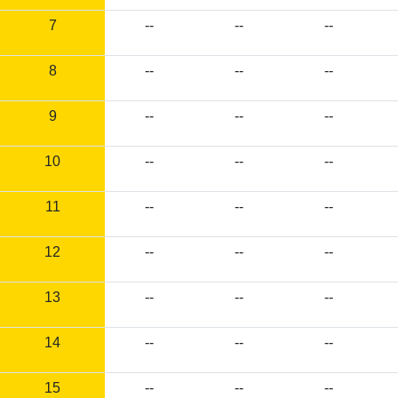
7
--
--
--
8
--
--
--
9
--
--
--
10
--
--
--
11
--
--
--
12
--
--
--
13
--
--
--
14
--
--
--
15
--
--
--