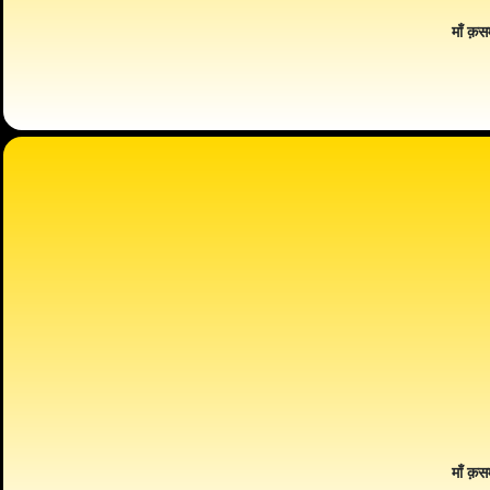
माँ क़स
माँ क़स