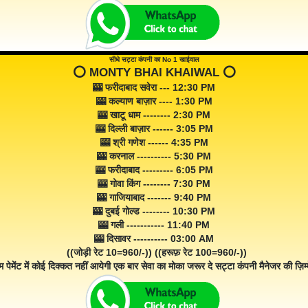
सीधे सट्टा कंपनी का No 1 खाईवाल
⭕️ MONTY BHAI KHAIWAL ⭕️
🎰 फरीदाबाद सवेरा --- 12:30 PM
🎰 कल्याण बाज़ार ---- 1:30 PM
🎰 खाटू धाम -------- 2:30 PM
🎰 दिल्ली बाज़ार ------ 3:05 PM
🎰 श्री गणेश ------ 4:35 PM
🎰 करनाल ---------- 5:30 PM
🎰 फरीदाबाद --------- 6:05 PM
🎰 गोवा किंग -------- 7:30 PM
🎰 गाजियाबाद ------- 9:40 PM
🎰 दुबई गोल्ड -------- 10:30 PM
🎰 गली ----------- 11:40 PM
🎰 दिसावर ---------- 03:00 AM
((जोड़ी रेट 10=960/-)) ((हरूफ़ रेट 100=960/-))
म पेमेंट में कोई दिक्कत नहीं आयेगी एक बार सेवा का मोका जरूर दे सट्टा कंपनी मैनेजर की ज़िम्म