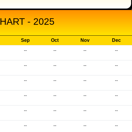
ART - 2025
Sep
Oct
Nov
Dec
--
--
--
--
--
--
--
--
--
--
--
--
--
--
--
--
--
--
--
--
--
--
--
--