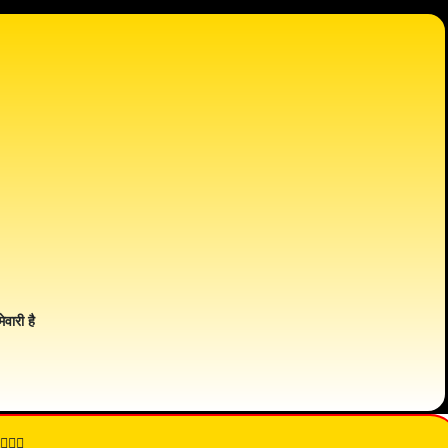
ेवारी है
👇🏾