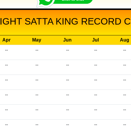
IGHT SATTA KING RECORD CH
Apr
May
Jun
Jul
Aug
--
--
--
--
--
--
--
--
--
--
--
--
--
--
--
--
--
--
--
--
--
--
--
--
--
--
--
--
--
--