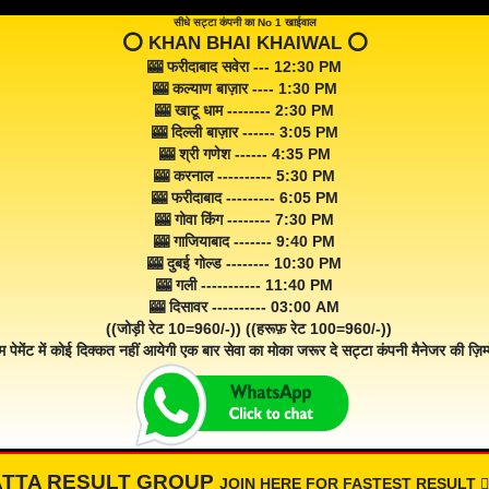
सीधे सट्टा कंपनी का No 1 खाईवाल
⭕️ KHAN BHAI KHAIWAL ⭕️
🎰 फरीदाबाद सवेरा --- 12:30 PM
🎰 कल्याण बाज़ार ---- 1:30 PM
🎰 खाटू धाम -------- 2:30 PM
🎰 दिल्ली बाज़ार ------ 3:05 PM
🎰 श्री गणेश ------ 4:35 PM
🎰 करनाल ---------- 5:30 PM
🎰 फरीदाबाद --------- 6:05 PM
🎰 गोवा किंग -------- 7:30 PM
🎰 गाजियाबाद ------- 9:40 PM
🎰 दुबई गोल्ड -------- 10:30 PM
🎰 गली ----------- 11:40 PM
🎰 दिसावर ---------- 03:00 AM
((जोड़ी रेट 10=960/-)) ((हरूफ़ रेट 100=960/-))
म पेमेंट में कोई दिक्कत नहीं आयेगी एक बार सेवा का मोका जरूर दे सट्टा कंपनी मैनेजर की ज़िम्म
ATTA RESULT GROUP
JOIN HERE FOR FASTEST RESULT 👇🏾