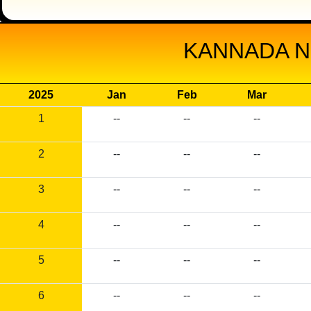
KANNADA N
2025
Jan
Feb
Mar
1
--
--
--
2
--
--
--
3
--
--
--
4
--
--
--
5
--
--
--
6
--
--
--