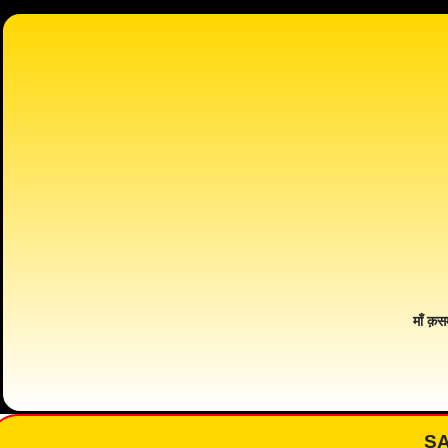
माँ क़स
S