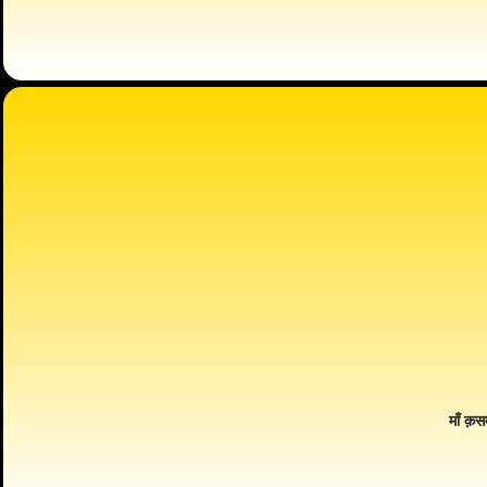
माँ क़स