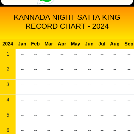
KANNADA NIGHT SATTA KING
RECORD CHART - 2024
2024
Jan
Feb
Mar
Apr
May
Jun
Jul
Aug
Sep
1
--
--
--
--
--
--
--
--
--
2
--
--
--
--
--
--
--
--
--
3
--
--
--
--
--
--
--
--
--
4
--
--
--
--
--
--
--
--
--
5
--
--
--
--
--
--
--
--
--
6
--
--
--
--
--
--
--
--
--