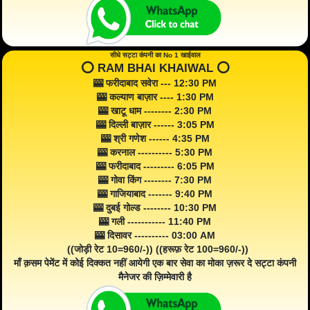
सीधे सट्टा कंपनी का No 1 खाईवाल
⭕️ RAM BHAI KHAIWAL ⭕️
🎰 फरीदाबाद सवेरा --- 12:30 PM
🎰 कल्याण बाज़ार ---- 1:30 PM
🎰 खाटू धाम -------- 2:30 PM
🎰 दिल्ली बाज़ार ------ 3:05 PM
🎰 श्री गणेश ------ 4:35 PM
🎰 करनाल ---------- 5:30 PM
🎰 फरीदाबाद --------- 6:05 PM
🎰 गोवा किंग -------- 7:30 PM
🎰 गाजियाबाद ------- 9:40 PM
🎰 दुबई गोल्ड -------- 10:30 PM
🎰 गली ----------- 11:40 PM
🎰 दिसावर ---------- 03:00 AM
((जोड़ी रेट 10=960/-)) ((हरूफ़ रेट 100=960/-))
माँ क़सम पेमेंट में कोई दिक्कत नहीं आयेगी एक बार सेवा का मोका ज़रूर दे सट्टा कंपनी
मैनेजर की ज़िम्मेवारी है