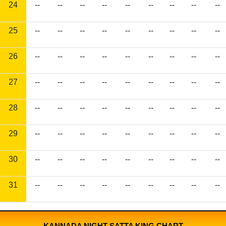
24
--
--
--
--
--
--
--
--
--
25
--
--
--
--
--
--
--
--
--
26
--
--
--
--
--
--
--
--
--
27
--
--
--
--
--
--
--
--
--
28
--
--
--
--
--
--
--
--
--
29
--
--
--
--
--
--
--
--
--
30
--
--
--
--
--
--
--
--
--
31
--
--
--
--
--
--
--
--
--
KANNADA NIGHT SATTA KING CHART