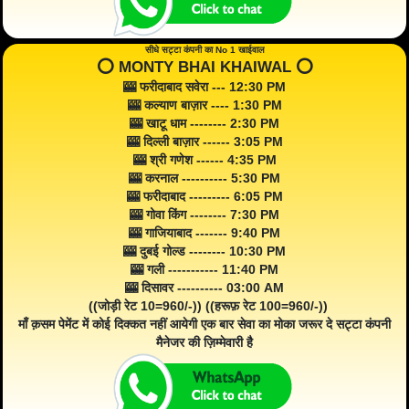
सीधे सट्टा कंपनी का No 1 खाईवाल
⭕️ MONTY BHAI KHAIWAL ⭕️
🎰 फरीदाबाद सवेरा --- 12:30 PM
🎰 कल्याण बाज़ार ---- 1:30 PM
🎰 खाटू धाम -------- 2:30 PM
🎰 दिल्ली बाज़ार ------ 3:05 PM
🎰 श्री गणेश ------ 4:35 PM
🎰 करनाल ---------- 5:30 PM
🎰 फरीदाबाद --------- 6:05 PM
🎰 गोवा किंग -------- 7:30 PM
🎰 गाजियाबाद ------- 9:40 PM
🎰 दुबई गोल्ड -------- 10:30 PM
🎰 गली ----------- 11:40 PM
🎰 दिसावर ---------- 03:00 AM
((जोड़ी रेट 10=960/-)) ((हरूफ़ रेट 100=960/-))
माँ क़सम पेमेंट में कोई दिक्कत नहीं आयेगी एक बार सेवा का मोका जरूर दे सट्टा कंपनी
मैनेजर की ज़िम्मेवारी है