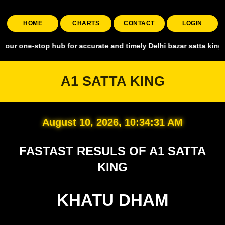
HOME
CHARTS
CONTACT
LOGIN
top hub for accurate and timely Delhi bazar satta king, covering all
A1 SATTA KING
August 10, 2026, 10:34:32 AM
FASTAST RESULS OF A1 SATTA
KING
KHATU DHAM