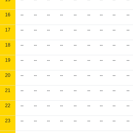
16
--
--
--
--
--
--
--
--
--
17
--
--
--
--
--
--
--
--
--
18
--
--
--
--
--
--
--
--
--
19
--
--
--
--
--
--
--
--
--
20
--
--
--
--
--
--
--
--
--
21
--
--
--
--
--
--
--
--
--
22
--
--
--
--
--
--
--
--
--
23
--
--
--
--
--
--
--
--
--