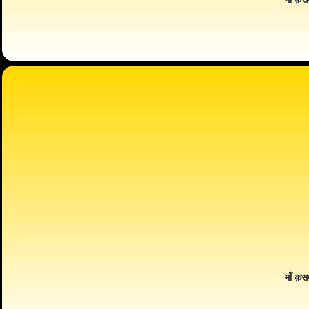
माँ क़स