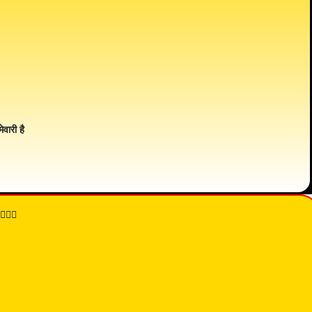
ेवारी है
👇🏾