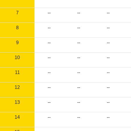
7
--
--
--
8
--
--
--
9
--
--
--
10
--
--
--
11
--
--
--
12
--
--
--
13
--
--
--
14
--
--
--