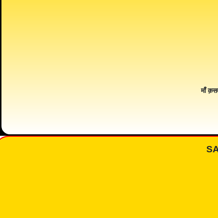
माँ क़स
S