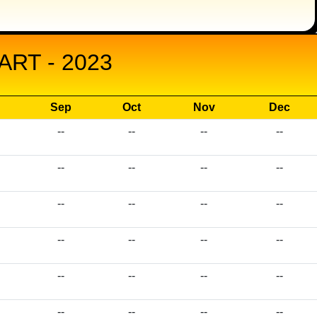
RT - 2023
Sep
Oct
Nov
Dec
--
--
--
--
--
--
--
--
--
--
--
--
--
--
--
--
--
--
--
--
--
--
--
--