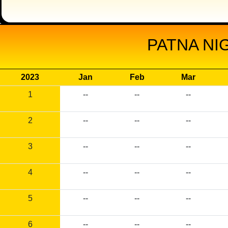
PATNA NI
2023
Jan
Feb
Mar
1
--
--
--
2
--
--
--
3
--
--
--
4
--
--
--
5
--
--
--
6
--
--
--