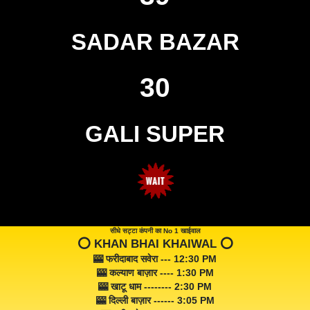
SADAR BAZAR
30
GALI SUPER
सीधे सट्टा कंपनी का No 1 खाईवाल
⭕️ KHAN BHAI KHAIWAL ⭕️
🎰 फरीदाबाद सवेरा --- 12:30 PM
🎰 कल्याण बाज़ार ---- 1:30 PM
🎰 खाटू धाम -------- 2:30 PM
🎰 दिल्ली बाज़ार ------ 3:05 PM