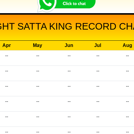
GHT SATTA KING RECORD CHA
Apr
May
Jun
Jul
Aug
--
--
--
--
--
--
--
--
--
--
--
--
--
--
--
--
--
--
--
--
--
--
--
--
--
--
--
--
--
--