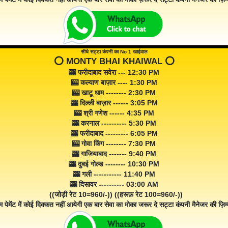
सीधे सट्टा कंपनी का No 1 खाईवाल
⭕️ MONTY BHAI KHAIWAL ⭕️
🎰 फरीदाबाद सवेरा --- 12:30 PM
🎰 कल्याण बाज़ार ---- 1:30 PM
🎰 खाटू धाम -------- 2:30 PM
🎰 दिल्ली बाज़ार ------ 3:05 PM
🎰 श्री गणेश ------ 4:35 PM
🎰 करनाल ---------- 5:30 PM
🎰 फरीदाबाद --------- 6:05 PM
🎰 गोवा किंग -------- 7:30 PM
🎰 गाजियाबाद ------- 9:40 PM
🎰 दुबई गोल्ड -------- 10:30 PM
🎰 गली ----------- 11:40 PM
🎰 दिसावर ---------- 03:00 AM
((जोड़ी रेट 10=960/-)) ((हरूफ़ रेट 100=960/-))
म पेमेंट में कोई दिक्कत नहीं आयेगी एक बार सेवा का मोका जरूर दे सट्टा कंपनी मैनेजर की ज़िम्म