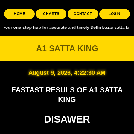
HOME
CHARTS
CONTACT
LOGIN
stop hub for accurate and timely Delhi bazar satta king, covering a
A1 SATTA KING
August 9, 2026, 4:22:31 AM
FASTAST RESULS OF A1 SATTA
KING
DISAWER