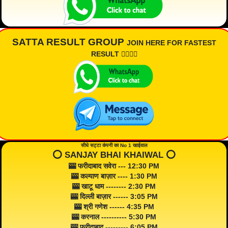
SATTA RESULT GROUP
JOIN HERE FOR FASTEST
RESULT 👇🏾👇🏾
सीधे सट्टा कंपनी का No 1 खाईवाल
⭕️ SANJAY BHAI KHAIWAL ⭕️
🎰 फरीदाबाद सवेरा --- 12:30 PM
🎰 कल्याण बाज़ार ---- 1:30 PM
🎰 खाटू धाम -------- 2:30 PM
🎰 दिल्ली बाज़ार ------ 3:05 PM
🎰 श्री गणेश ------ 4:35 PM
🎰 करनाल ---------- 5:30 PM
🎰 फरीदाबाद --------- 6:05 PM