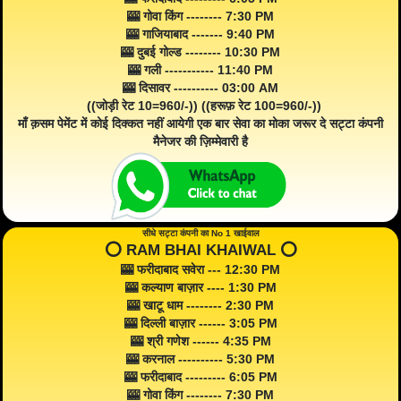
🎰 गोवा किंग -------- 7:30 PM
🎰 गाजियाबाद ------- 9:40 PM
🎰 दुबई गोल्ड -------- 10:30 PM
🎰 गली ----------- 11:40 PM
🎰 दिसावर ---------- 03:00 AM
((जोड़ी रेट 10=960/-)) ((हरूफ़ रेट 100=960/-))
माँ क़सम पेमेंट में कोई दिक्कत नहीं आयेगी एक बार सेवा का मोका जरूर दे सट्टा कंपनी
मैनेजर की ज़िम्मेवारी है
सीधे सट्टा कंपनी का No 1 खाईवाल
⭕️ RAM BHAI KHAIWAL ⭕️
🎰 फरीदाबाद सवेरा --- 12:30 PM
🎰 कल्याण बाज़ार ---- 1:30 PM
🎰 खाटू धाम -------- 2:30 PM
🎰 दिल्ली बाज़ार ------ 3:05 PM
🎰 श्री गणेश ------ 4:35 PM
🎰 करनाल ---------- 5:30 PM
🎰 फरीदाबाद --------- 6:05 PM
🎰 गोवा किंग -------- 7:30 PM