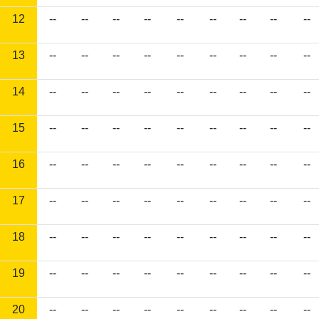
12
--
--
--
--
--
--
--
--
--
13
--
--
--
--
--
--
--
--
--
14
--
--
--
--
--
--
--
--
--
15
--
--
--
--
--
--
--
--
--
16
--
--
--
--
--
--
--
--
--
17
--
--
--
--
--
--
--
--
--
18
--
--
--
--
--
--
--
--
--
19
--
--
--
--
--
--
--
--
--
20
--
--
--
--
--
--
--
--
--