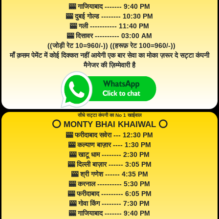
🎰 गाजियाबाद ------- 9:40 PM
🎰 दुबई गोल्ड -------- 10:30 PM
🎰 गली ----------- 11:40 PM
🎰 दिसावर ---------- 03:00 AM
((जोड़ी रेट 10=960/-)) ((हरूफ़ रेट 100=960/-))
माँ क़सम पेमेंट में कोई दिक्कत नहीं आयेगी एक बार सेवा का मोका ज़रूर दे सट्टा कंपनी
मैनेजर की ज़िम्मेवारी है
सीधे सट्टा कंपनी का No 1 खाईवाल
⭕️ MONTY BHAI KHAIWAL ⭕️
🎰 फरीदाबाद सवेरा --- 12:30 PM
🎰 कल्याण बाज़ार ---- 1:30 PM
🎰 खाटू धाम -------- 2:30 PM
🎰 दिल्ली बाज़ार ------ 3:05 PM
🎰 श्री गणेश ------ 4:35 PM
🎰 करनाल ---------- 5:30 PM
🎰 फरीदाबाद --------- 6:05 PM
🎰 गोवा किंग -------- 7:30 PM
🎰 गाजियाबाद ------- 9:40 PM