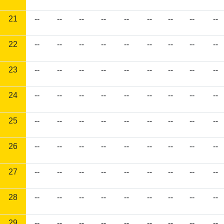
21
--
--
--
--
--
--
--
--
--
22
--
--
--
--
--
--
--
--
--
23
--
--
--
--
--
--
--
--
--
24
--
--
--
--
--
--
--
--
--
25
--
--
--
--
--
--
--
--
--
26
--
--
--
--
--
--
--
--
--
27
--
--
--
--
--
--
--
--
--
28
--
--
--
--
--
--
--
--
--
29
--
--
--
--
--
--
--
--
--