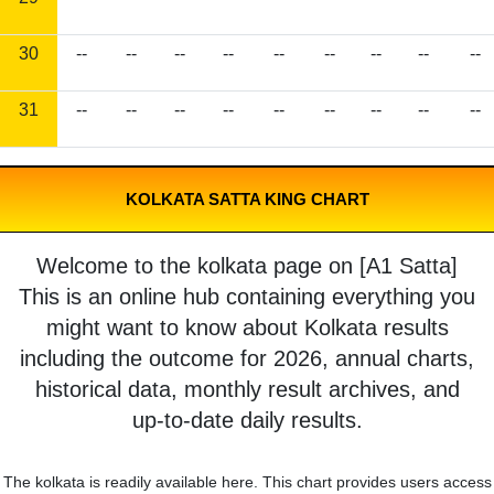
30
--
--
--
--
--
--
--
--
--
31
--
--
--
--
--
--
--
--
--
KOLKATA SATTA KING CHART
Welcome to the kolkata page on [A1 Satta]
This is an online hub containing everything you
might want to know about Kolkata results
including the outcome for 2026, annual charts,
historical data, monthly result archives, and
up-to-date daily results.
The kolkata is readily available here. This chart provides users access