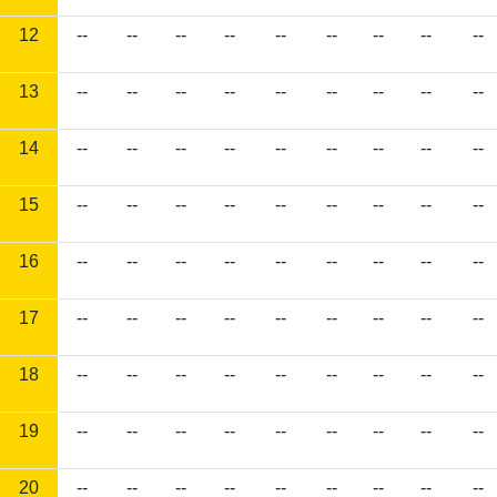
12
--
--
--
--
--
--
--
--
--
13
--
--
--
--
--
--
--
--
--
14
--
--
--
--
--
--
--
--
--
15
--
--
--
--
--
--
--
--
--
16
--
--
--
--
--
--
--
--
--
17
--
--
--
--
--
--
--
--
--
18
--
--
--
--
--
--
--
--
--
19
--
--
--
--
--
--
--
--
--
20
--
--
--
--
--
--
--
--
--