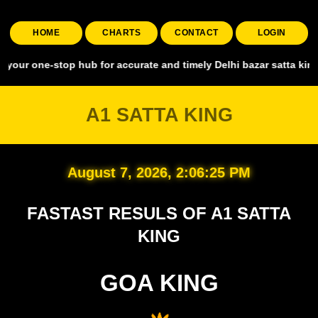
HOME
CHARTS
CONTACT
LOGIN
e-stop hub for accurate and timely Delhi bazar satta king, covering 
A1 SATTA KING
August 7, 2026, 2:06:26 PM
FASTAST RESULS OF A1 SATTA
KING
GOA KING