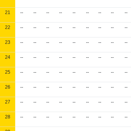
21
--
--
--
--
--
--
--
--
--
22
--
--
--
--
--
--
--
--
--
23
--
--
--
--
--
--
--
--
--
24
--
--
--
--
--
--
--
--
--
25
--
--
--
--
--
--
--
--
--
26
--
--
--
--
--
--
--
--
--
27
--
--
--
--
--
--
--
--
--
28
--
--
--
--
--
--
--
--
--