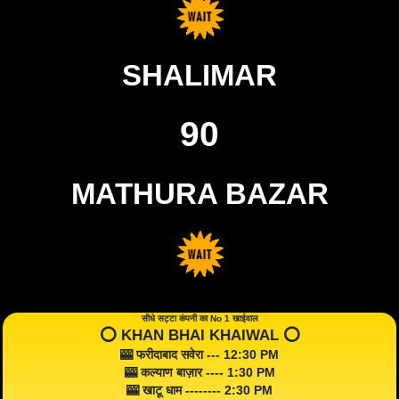
SHALIMAR
90
MATHURA BAZAR
सीधे सट्टा कंपनी का No 1 खाईवाल
⭕️ KHAN BHAI KHAIWAL ⭕️
🎰 फरीदाबाद सवेरा --- 12:30 PM
🎰 कल्याण बाज़ार ---- 1:30 PM
🎰 खाटू धाम -------- 2:30 PM