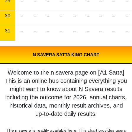
29
--
--
--
--
--
--
--
--
--
30
--
--
--
--
--
--
--
--
--
31
--
--
--
--
--
--
--
--
--
N SAVERA SATTA KING CHART
Welcome to the n savera page on [A1 Satta]
This is an online hub containing everything you
might want to know about N Savera results
including the outcome for 2026, annual charts,
historical data, monthly result archives, and
up-to-date daily results.
The n savera is readily available here. This chart provides users