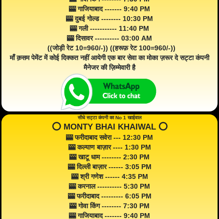
🎰 गाजियाबाद ------- 9:40 PM
🎰 दुबई गोल्ड -------- 10:30 PM
🎰 गली ----------- 11:40 PM
🎰 दिसावर ---------- 03:00 AM
((जोड़ी रेट 10=960/-)) ((हरूफ़ रेट 100=960/-))
माँ क़सम पेमेंट में कोई दिक्कत नहीं आयेगी एक बार सेवा का मोका ज़रूर दे सट्टा कंपनी
मैनेजर की ज़िम्मेवारी है
सीधे सट्टा कंपनी का No 1 खाईवाल
⭕️ MONTY BHAI KHAIWAL ⭕️
🎰 फरीदाबाद सवेरा --- 12:30 PM
🎰 कल्याण बाज़ार ---- 1:30 PM
🎰 खाटू धाम -------- 2:30 PM
🎰 दिल्ली बाज़ार ------ 3:05 PM
🎰 श्री गणेश ------ 4:35 PM
🎰 करनाल ---------- 5:30 PM
🎰 फरीदाबाद --------- 6:05 PM
🎰 गोवा किंग -------- 7:30 PM
🎰 गाजियाबाद ------- 9:40 PM