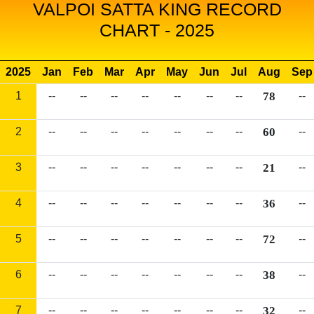
VALPOI SATTA KING RECORD
CHART - 2025
2025
Jan
Feb
Mar
Apr
May
Jun
Jul
Aug
Sep
1
--
--
--
--
--
--
--
78
--
2
--
--
--
--
--
--
--
60
--
3
--
--
--
--
--
--
--
21
--
4
--
--
--
--
--
--
--
36
--
5
--
--
--
--
--
--
--
72
--
6
--
--
--
--
--
--
--
38
--
7
--
--
--
--
--
--
--
32
--