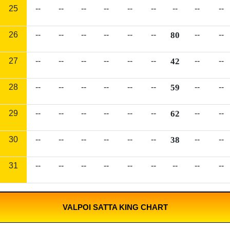
25
--
--
--
--
--
--
--
--
--
26
--
--
--
--
--
--
80
--
--
27
--
--
--
--
--
--
42
--
--
28
--
--
--
--
--
--
59
--
--
29
--
--
--
--
--
--
62
--
--
30
--
--
--
--
--
--
38
--
--
31
--
--
--
--
--
--
--
--
--
VALPOI SATTA KING CHART