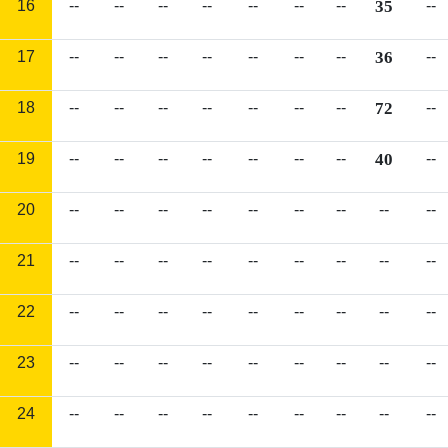
16
--
--
--
--
--
--
--
35
--
17
--
--
--
--
--
--
--
36
--
18
--
--
--
--
--
--
--
72
--
19
--
--
--
--
--
--
--
40
--
20
--
--
--
--
--
--
--
--
--
21
--
--
--
--
--
--
--
--
--
22
--
--
--
--
--
--
--
--
--
23
--
--
--
--
--
--
--
--
--
24
--
--
--
--
--
--
--
--
--