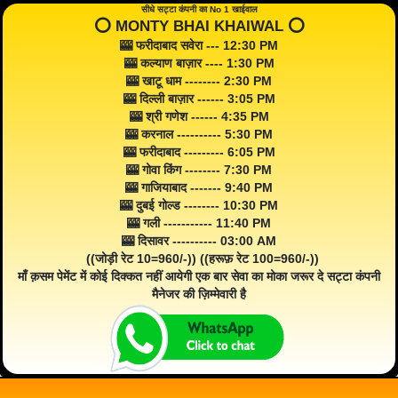
सीधे सट्टा कंपनी का No 1 खाईवाल
⭕️ MONTY BHAI KHAIWAL ⭕️
🎰 फरीदाबाद सवेरा --- 12:30 PM
🎰 कल्याण बाज़ार ---- 1:30 PM
🎰 खाटू धाम -------- 2:30 PM
🎰 दिल्ली बाज़ार ------ 3:05 PM
🎰 श्री गणेश ------ 4:35 PM
🎰 करनाल ---------- 5:30 PM
🎰 फरीदाबाद --------- 6:05 PM
🎰 गोवा किंग -------- 7:30 PM
🎰 गाजियाबाद ------- 9:40 PM
🎰 दुबई गोल्ड -------- 10:30 PM
🎰 गली ----------- 11:40 PM
🎰 दिसावर ---------- 03:00 AM
((जोड़ी रेट 10=960/-)) ((हरूफ़ रेट 100=960/-))
माँ क़सम पेमेंट में कोई दिक्कत नहीं आयेगी एक बार सेवा का मोका जरूर दे सट्टा कंपनी
मैनेजर की ज़िम्मेवारी है