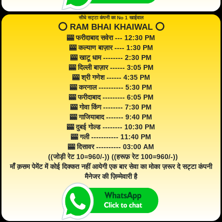
सीधे सट्टा कंपनी का No 1 खाईवाल
⭕️ RAM BHAI KHAIWAL ⭕️
🎰 फरीदाबाद सवेरा --- 12:30 PM
🎰 कल्याण बाज़ार ---- 1:30 PM
🎰 खाटू धाम -------- 2:30 PM
🎰 दिल्ली बाज़ार ------ 3:05 PM
🎰 श्री गणेश ------ 4:35 PM
🎰 करनाल ---------- 5:30 PM
🎰 फरीदाबाद --------- 6:05 PM
🎰 गोवा किंग -------- 7:30 PM
🎰 गाजियाबाद ------- 9:40 PM
🎰 दुबई गोल्ड -------- 10:30 PM
🎰 गली ----------- 11:40 PM
🎰 दिसावर ---------- 03:00 AM
((जोड़ी रेट 10=960/-)) ((हरूफ़ रेट 100=960/-))
माँ क़सम पेमेंट में कोई दिक्कत नहीं आयेगी एक बार सेवा का मोका ज़रूर दे सट्टा कंपनी
मैनेजर की ज़िम्मेवारी है