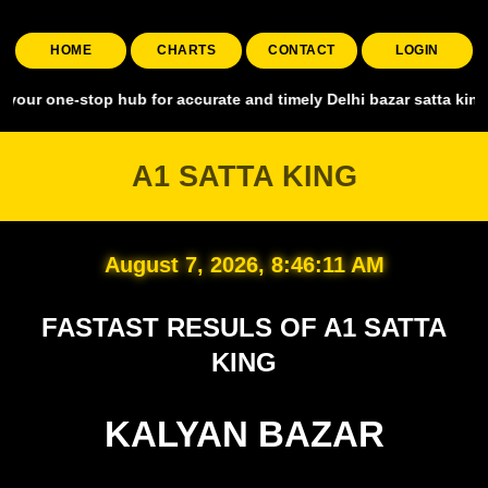
HOME
CHARTS
CONTACT
LOGIN
stop hub for accurate and timely Delhi bazar satta king, covering al
A1 SATTA KING
August 7, 2026, 8:46:12 AM
FASTAST RESULS OF A1 SATTA
KING
KALYAN BAZAR