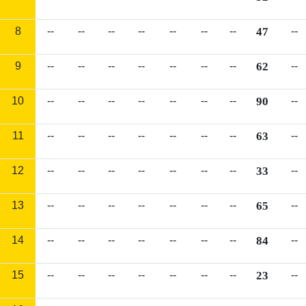
8
--
--
--
--
--
--
--
47
--
9
--
--
--
--
--
--
--
62
--
10
--
--
--
--
--
--
--
90
--
11
--
--
--
--
--
--
--
63
--
12
--
--
--
--
--
--
--
33
--
13
--
--
--
--
--
--
--
65
--
14
--
--
--
--
--
--
--
84
--
15
--
--
--
--
--
--
--
23
--