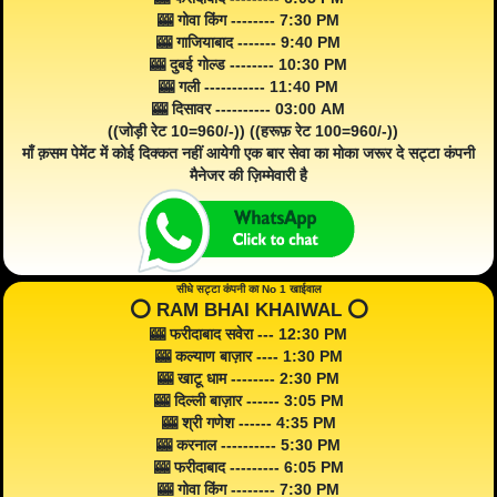
🎰 गोवा किंग -------- 7:30 PM
🎰 गाजियाबाद ------- 9:40 PM
🎰 दुबई गोल्ड -------- 10:30 PM
🎰 गली ----------- 11:40 PM
🎰 दिसावर ---------- 03:00 AM
((जोड़ी रेट 10=960/-)) ((हरूफ़ रेट 100=960/-))
माँ क़सम पेमेंट में कोई दिक्कत नहीं आयेगी एक बार सेवा का मोका जरूर दे सट्टा कंपनी
मैनेजर की ज़िम्मेवारी है
सीधे सट्टा कंपनी का No 1 खाईवाल
⭕️ RAM BHAI KHAIWAL ⭕️
🎰 फरीदाबाद सवेरा --- 12:30 PM
🎰 कल्याण बाज़ार ---- 1:30 PM
🎰 खाटू धाम -------- 2:30 PM
🎰 दिल्ली बाज़ार ------ 3:05 PM
🎰 श्री गणेश ------ 4:35 PM
🎰 करनाल ---------- 5:30 PM
🎰 फरीदाबाद --------- 6:05 PM
🎰 गोवा किंग -------- 7:30 PM