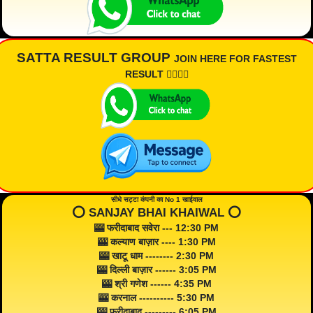
SATTA RESULT GROUP
JOIN HERE FOR FASTEST
RESULT 👇🏾👇🏾
सीधे सट्टा कंपनी का No 1 खाईवाल
⭕️ SANJAY BHAI KHAIWAL ⭕️
🎰 फरीदाबाद सवेरा --- 12:30 PM
🎰 कल्याण बाज़ार ---- 1:30 PM
🎰 खाटू धाम -------- 2:30 PM
🎰 दिल्ली बाज़ार ------ 3:05 PM
🎰 श्री गणेश ------ 4:35 PM
🎰 करनाल ---------- 5:30 PM
🎰 फरीदाबाद --------- 6:05 PM