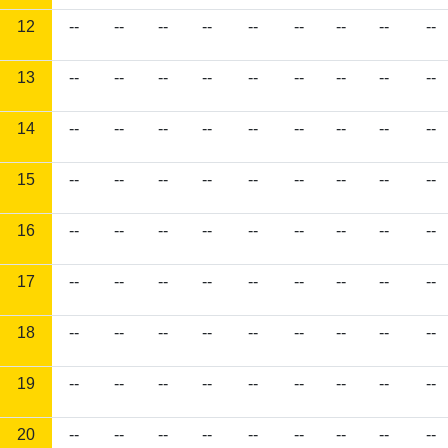
12
--
--
--
--
--
--
--
--
--
13
--
--
--
--
--
--
--
--
--
14
--
--
--
--
--
--
--
--
--
15
--
--
--
--
--
--
--
--
--
16
--
--
--
--
--
--
--
--
--
17
--
--
--
--
--
--
--
--
--
18
--
--
--
--
--
--
--
--
--
19
--
--
--
--
--
--
--
--
--
20
--
--
--
--
--
--
--
--
--