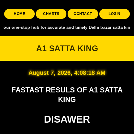
HOME
CHARTS
CONTACT
LOGIN
stop hub for accurate and timely Delhi bazar satta king, covering al
A1 SATTA KING
August 7, 2026, 4:08:19 AM
FASTAST RESULS OF A1 SATTA
KING
DISAWER