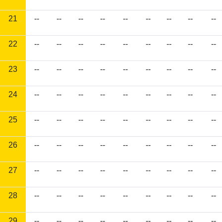
21
--
--
--
--
--
--
--
--
--
22
--
--
--
--
--
--
--
--
--
23
--
--
--
--
--
--
--
--
--
24
--
--
--
--
--
--
--
--
--
25
--
--
--
--
--
--
--
--
--
26
--
--
--
--
--
--
--
--
--
27
--
--
--
--
--
--
--
--
--
28
--
--
--
--
--
--
--
--
--
29
--
--
--
--
--
--
--
--
--