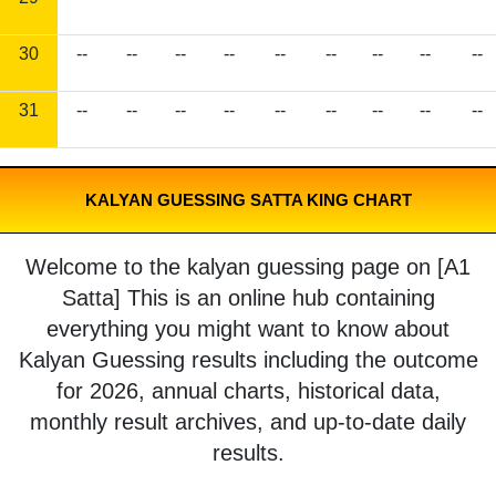
30
--
--
--
--
--
--
--
--
--
31
--
--
--
--
--
--
--
--
--
KALYAN GUESSING SATTA KING CHART
Welcome to the kalyan guessing page on [A1
Satta] This is an online hub containing
everything you might want to know about
Kalyan Guessing results including the outcome
for 2026, annual charts, historical data,
monthly result archives, and up-to-date daily
results.