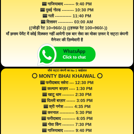
🎰 गाजियाबाद ------- 9:40 PM
🎰 दुबई गोल्ड -------- 10:30 PM
🎰 गली ----------- 11:40 PM
🎰 दिसावर ---------- 03:00 AM
((जोड़ी रेट 10=960/-)) ((हरूफ़ रेट 100=960/-))
माँ क़सम पेमेंट में कोई दिक्कत नहीं आयेगी एक बार सेवा का मोका ज़रूर दे सट्टा कंपनी
मैनेजर की ज़िम्मेवारी है
सीधे सट्टा कंपनी का No 1 खाईवाल
⭕️ MONTY BHAI KHAIWAL ⭕️
🎰 फरीदाबाद सवेरा --- 12:30 PM
🎰 कल्याण बाज़ार ---- 1:30 PM
🎰 खाटू धाम -------- 2:30 PM
🎰 दिल्ली बाज़ार ------ 3:05 PM
🎰 श्री गणेश ------ 4:35 PM
🎰 करनाल ---------- 5:30 PM
🎰 फरीदाबाद --------- 6:05 PM
🎰 गोवा किंग -------- 7:30 PM
🎰 गाजियाबाद ------- 9:40 PM