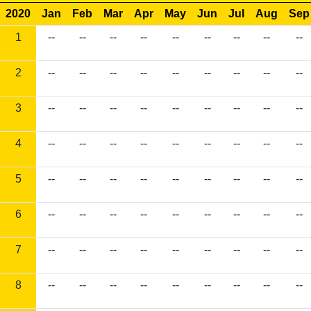
2020
Jan
Feb
Mar
Apr
May
Jun
Jul
Aug
Sep
1
--
--
--
--
--
--
--
--
--
2
--
--
--
--
--
--
--
--
--
3
--
--
--
--
--
--
--
--
--
4
--
--
--
--
--
--
--
--
--
5
--
--
--
--
--
--
--
--
--
6
--
--
--
--
--
--
--
--
--
7
--
--
--
--
--
--
--
--
--
8
--
--
--
--
--
--
--
--
--