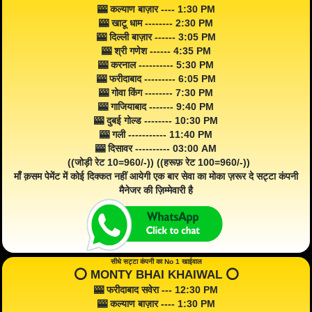
🎰 कल्याण बाज़ार ---- 1:30 PM
🎰 खाटू धाम -------- 2:30 PM
🎰 दिल्ली बाज़ार ------ 3:05 PM
🎰 श्री गणेश ------ 4:35 PM
🎰 करनाल ---------- 5:30 PM
🎰 फरीदाबाद --------- 6:05 PM
🎰 गोवा किंग -------- 7:30 PM
🎰 गाजियाबाद ------- 9:40 PM
🎰 दुबई गोल्ड -------- 10:30 PM
🎰 गली ----------- 11:40 PM
🎰 दिसावर ---------- 03:00 AM
((जोड़ी रेट 10=960/-)) ((हरूफ़ रेट 100=960/-))
माँ क़सम पेमेंट में कोई दिक्कत नहीं आयेगी एक बार सेवा का मोका ज़रूर दे सट्टा कंपनी
मैनेजर की ज़िम्मेवारी है
सीधे सट्टा कंपनी का No 1 खाईवाल
⭕️ MONTY BHAI KHAIWAL ⭕️
🎰 फरीदाबाद सवेरा --- 12:30 PM
🎰 कल्याण बाज़ार ---- 1:30 PM