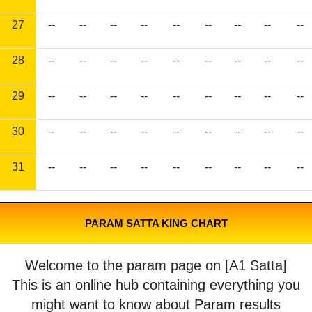
27
--
--
--
--
--
--
--
--
--
28
--
--
--
--
--
--
--
--
--
29
--
--
--
--
--
--
--
--
--
30
--
--
--
--
--
--
--
--
--
31
--
--
--
--
--
--
--
--
--
PARAM SATTA KING CHART
Welcome to the param page on [A1 Satta]
This is an online hub containing everything you
might want to know about Param results