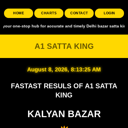
HOME
CHARTS
CONTACT
LOGIN
stop hub for accurate and timely Delhi bazar satta king, covering a
A1 SATTA KING
August 8, 2026, 8:13:26 AM
FASTAST RESULS OF A1 SATTA
KING
KALYAN BAZAR