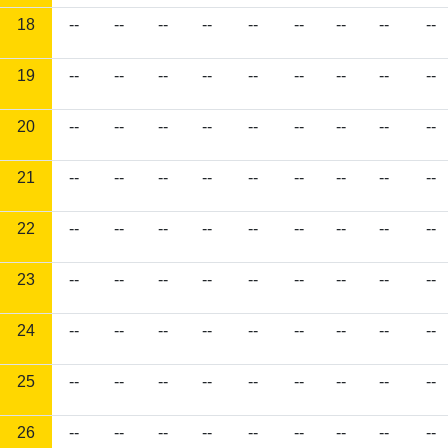
18
--
--
--
--
--
--
--
--
--
19
--
--
--
--
--
--
--
--
--
20
--
--
--
--
--
--
--
--
--
21
--
--
--
--
--
--
--
--
--
22
--
--
--
--
--
--
--
--
--
23
--
--
--
--
--
--
--
--
--
24
--
--
--
--
--
--
--
--
--
25
--
--
--
--
--
--
--
--
--
26
--
--
--
--
--
--
--
--
--