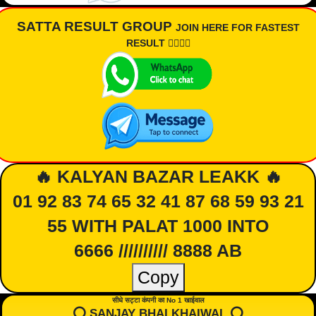
SATTA RESULT GROUP
JOIN HERE FOR FASTEST
RESULT 👇🏾👇🏾
🔥 KALYAN BAZAR LEAKK 🔥
01 92 83 74 65 32 41 87 68 59 93 21
55 WITH PALAT 1000 INTO
6666 ////////// 8888 AB
Copy
सीधे सट्टा कंपनी का No 1 खाईवाल
⭕️ SANJAY BHAI KHAIWAL ⭕️