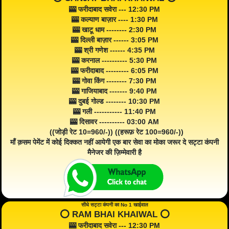
🎰 फरीदाबाद सवेरा --- 12:30 PM
🎰 कल्याण बाज़ार ---- 1:30 PM
🎰 खाटू धाम -------- 2:30 PM
🎰 दिल्ली बाज़ार ------ 3:05 PM
🎰 श्री गणेश ------ 4:35 PM
🎰 करनाल ---------- 5:30 PM
🎰 फरीदाबाद --------- 6:05 PM
🎰 गोवा किंग -------- 7:30 PM
🎰 गाजियाबाद ------- 9:40 PM
🎰 दुबई गोल्ड -------- 10:30 PM
🎰 गली ----------- 11:40 PM
🎰 दिसावर ---------- 03:00 AM
((जोड़ी रेट 10=960/-)) ((हरूफ़ रेट 100=960/-))
माँ क़सम पेमेंट में कोई दिक्कत नहीं आयेगी एक बार सेवा का मोका जरूर दे सट्टा कंपनी
मैनेजर की ज़िम्मेवारी है
सीधे सट्टा कंपनी का No 1 खाईवाल
⭕️ RAM BHAI KHAIWAL ⭕️
🎰 फरीदाबाद सवेरा --- 12:30 PM