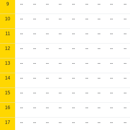
9
--
--
--
--
--
--
--
--
--
10
--
--
--
--
--
--
--
--
--
11
--
--
--
--
--
--
--
--
--
12
--
--
--
--
--
--
--
--
--
13
--
--
--
--
--
--
--
--
--
14
--
--
--
--
--
--
--
--
--
15
--
--
--
--
--
--
--
--
--
16
--
--
--
--
--
--
--
--
--
17
--
--
--
--
--
--
--
--
--