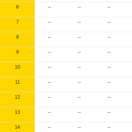
6
--
--
--
7
--
--
--
8
--
--
--
9
--
--
--
10
--
--
--
11
--
--
--
12
--
--
--
13
--
--
--
14
--
--
--