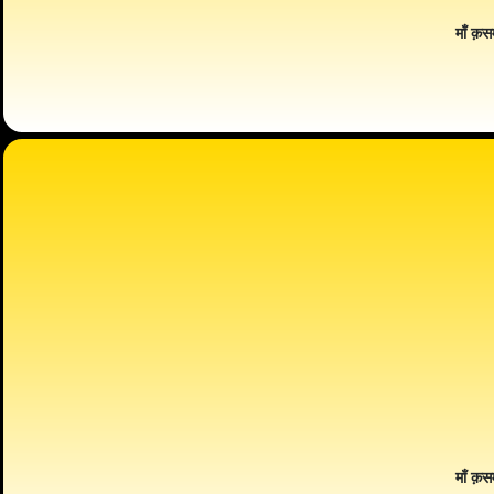
माँ क़स
माँ क़स