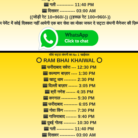
🎰 गली ----------- 11:40 PM
🎰 दिसावर ---------- 03:00 AM
((जोड़ी रेट 10=960/-)) ((हरूफ़ रेट 100=960/-))
म पेमेंट में कोई दिक्कत नहीं आयेगी एक बार सेवा का मोका जरूर दे सट्टा कंपनी मैनेजर की ज़िम्म
सीधे सट्टा कंपनी का No 1 खाईवाल
⭕️ RAM BHAI KHAIWAL ⭕️
🎰 फरीदाबाद सवेरा --- 12:30 PM
🎰 कल्याण बाज़ार ---- 1:30 PM
🎰 खाटू धाम -------- 2:30 PM
🎰 दिल्ली बाज़ार ------ 3:05 PM
🎰 श्री गणेश ------ 4:35 PM
🎰 करनाल ---------- 5:30 PM
🎰 फरीदाबाद --------- 6:05 PM
🎰 गोवा किंग -------- 7:30 PM
🎰 गाजियाबाद ------- 9:40 PM
🎰 दुबई गोल्ड -------- 10:30 PM
🎰 गली ----------- 11:40 PM
🎰 दिसावर ---------- 03:00 AM