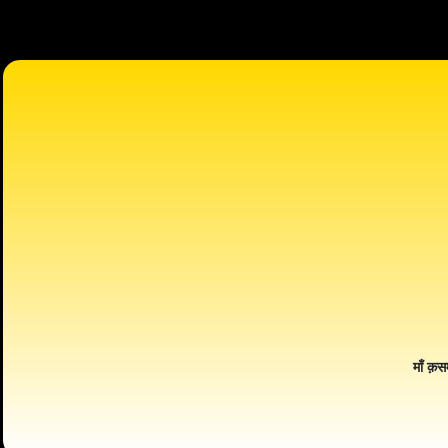
माँ क़स