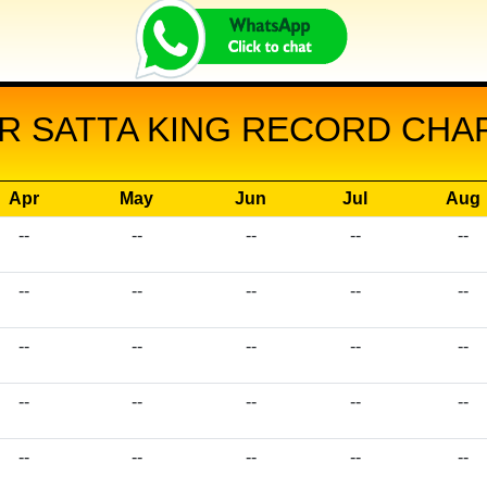
R SATTA KING RECORD CHART
Apr
May
Jun
Jul
Aug
--
--
--
--
--
--
--
--
--
--
--
--
--
--
--
--
--
--
--
--
--
--
--
--
--