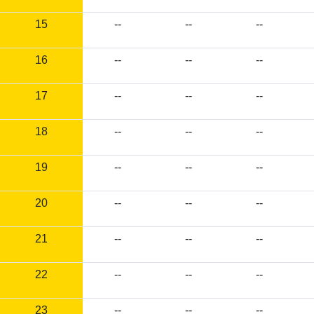
15
--
--
--
16
--
--
--
17
--
--
--
18
--
--
--
19
--
--
--
20
--
--
--
21
--
--
--
22
--
--
--
23
--
--
--