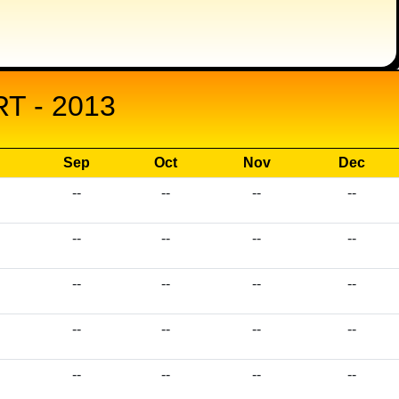
 - 2013
Sep
Oct
Nov
Dec
--
--
--
--
--
--
--
--
--
--
--
--
--
--
--
--
--
--
--
--