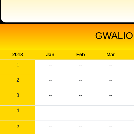
GWALIO
2013
Jan
Feb
Mar
1
--
--
--
2
--
--
--
3
--
--
--
4
--
--
--
5
--
--
--