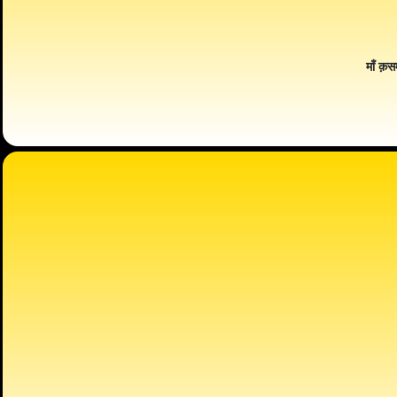
माँ क़स