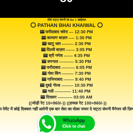
सीधे सट्टा कंपनी का No 1 खाईवाल
⭕️ PATHAN BHAI KHAIWAL ⭕️
🎰 फरीदाबाद सवेरा --- 12:30 PM
🎰 कल्याण बाज़ार ---- 1:30 PM
🎰 खाटू धाम -------- 2:30 PM
🎰 दिल्ली बाज़ार ------ 3:05 PM
🎰 श्री गणेश ------ 4:35 PM
🎰 करनाल ---------- 5:30 PM
🎰 फरीदाबाद --------- 6:05 PM
🎰 गोवा किंग -------- 7:30 PM
🎰 गाजियाबाद ------- 9:40 PM
🎰 दुबई गोल्ड -------- 10:30 PM
🎰 गली ----------- 11:40 PM
🎰 दिसावर ---------- 03:00 AM
((जोड़ी रेट 10=960/-)) ((हरूफ़ रेट 100=960/-))
म पेमेंट में कोई दिक्कत नहीं आयेगी एक बार सेवा का मोका जरूर दे सट्टा कंपनी मैनेजर की ज़िम्म