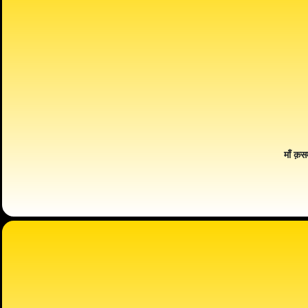
माँ क़स