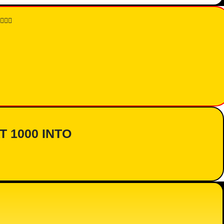
👇🏾
AT 1000 INTO