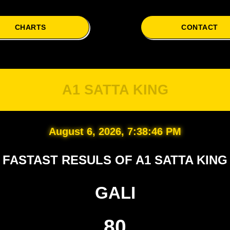
CHARTS
CONTACT
A1 S
A1 SATTA KING
August 6, 2026, 7:38:47 PM
FASTAST RESULS OF A1 SATTA KING
GALI
80