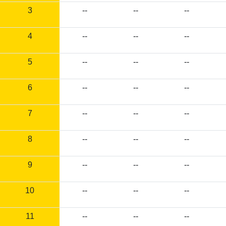
3
--
--
--
4
--
--
--
5
--
--
--
6
--
--
--
7
--
--
--
8
--
--
--
9
--
--
--
10
--
--
--
11
--
--
--