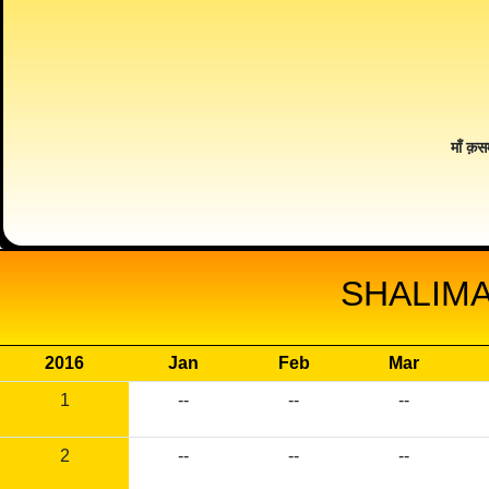
माँ क़स
SHALIMA
2016
Jan
Feb
Mar
1
--
--
--
2
--
--
--