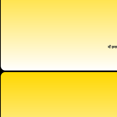
माँ क़स