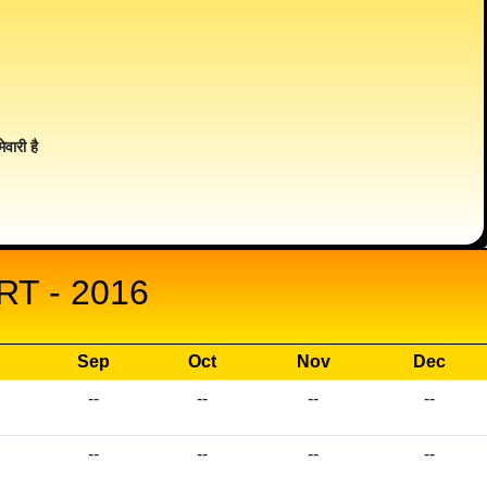
ेवारी है
T - 2016
Sep
Oct
Nov
Dec
--
--
--
--
--
--
--
--