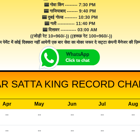
🎰 गोवा किंग -------- 7:30 PM
🎰 गाजियाबाद ------- 9:40 PM
🎰 दुबई गोल्ड -------- 10:30 PM
🎰 गली ----------- 11:40 PM
🎰 दिसावर ---------- 03:00 AM
((जोड़ी रेट 10=960/-)) ((हरूफ़ रेट 100=960/-))
म पेमेंट में कोई दिक्कत नहीं आयेगी एक बार सेवा का मोका जरूर दे सट्टा कंपनी मैनेजर की ज़िम्म
R SATTA KING RECORD CHAR
Apr
May
Jun
Jul
Aug
--
--
--
--
--
--
--
--
--
--