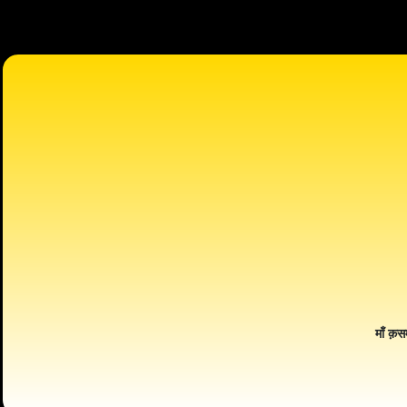
माँ क़स