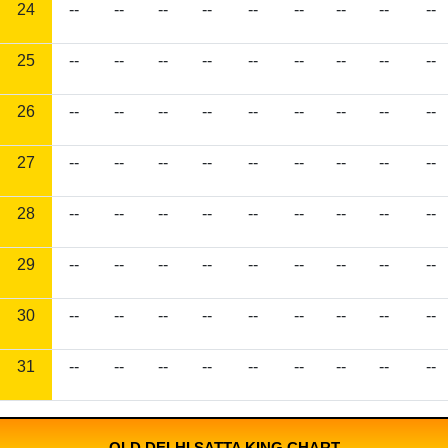
24
--
--
--
--
--
--
--
--
--
25
--
--
--
--
--
--
--
--
--
26
--
--
--
--
--
--
--
--
--
27
--
--
--
--
--
--
--
--
--
28
--
--
--
--
--
--
--
--
--
29
--
--
--
--
--
--
--
--
--
30
--
--
--
--
--
--
--
--
--
31
--
--
--
--
--
--
--
--
--
OLD DELHI SATTA KING CHART