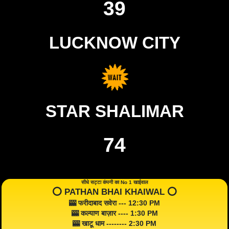
39
LUCKNOW CITY
STAR SHALIMAR
74
सीधे सट्टा कंपनी का No 1 खाईवाल
⭕️ PATHAN BHAI KHAIWAL ⭕️
🎰 फरीदाबाद सवेरा --- 12:30 PM
🎰 कल्याण बाज़ार ---- 1:30 PM
🎰 खाटू धाम -------- 2:30 PM