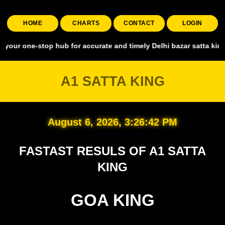
HOME
CHARTS
CONTACT
LOGIN
-stop hub for accurate and timely Delhi bazar satta king, covering a
A1 SATTA KING
August 6, 2026, 3:26:43 PM
FASTAST RESULS OF A1 SATTA
KING
GOA KING