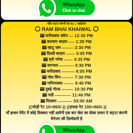
सीधे सट्टा कंपनी का No 1 खाईवाल
⭕️ RAM BHAI KHAIWAL ⭕️
🎰 फरीदाबाद सवेरा --- 12:30 PM
🎰 कल्याण बाज़ार ---- 1:30 PM
🎰 खाटू धाम -------- 2:30 PM
🎰 दिल्ली बाज़ार ------ 3:05 PM
🎰 श्री गणेश ------ 4:35 PM
🎰 करनाल ---------- 5:30 PM
🎰 फरीदाबाद --------- 6:05 PM
🎰 गोवा किंग -------- 7:30 PM
🎰 गाजियाबाद ------- 9:40 PM
🎰 दुबई गोल्ड -------- 10:30 PM
🎰 गली ----------- 11:40 PM
🎰 दिसावर ---------- 03:00 AM
((जोड़ी रेट 10=960/-)) ((हरूफ़ रेट 100=960/-))
माँ क़सम पेमेंट में कोई दिक्कत नहीं आयेगी एक बार सेवा का मोका ज़रूर दे सट्टा कंपनी
मैनेजर की ज़िम्मेवारी है