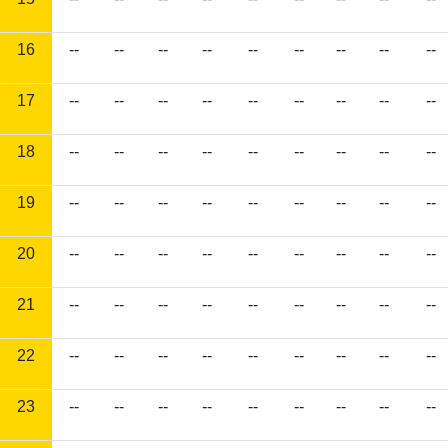
16
--
--
--
--
--
--
--
--
--
17
--
--
--
--
--
--
--
--
--
18
--
--
--
--
--
--
--
--
--
19
--
--
--
--
--
--
--
--
--
20
--
--
--
--
--
--
--
--
--
21
--
--
--
--
--
--
--
--
--
22
--
--
--
--
--
--
--
--
--
23
--
--
--
--
--
--
--
--
--