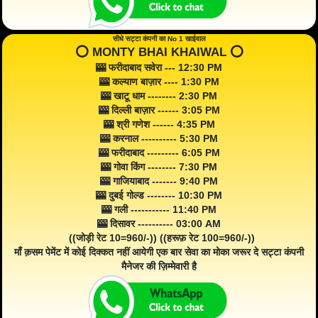
सीधे सट्टा कंपनी का No 1 खाईवाल
⭕️ MONTY BHAI KHAIWAL ⭕️
🎰 फरीदाबाद सवेरा --- 12:30 PM
🎰 कल्याण बाज़ार ---- 1:30 PM
🎰 खाटू धाम -------- 2:30 PM
🎰 दिल्ली बाज़ार ------ 3:05 PM
🎰 श्री गणेश ------ 4:35 PM
🎰 करनाल ---------- 5:30 PM
🎰 फरीदाबाद --------- 6:05 PM
🎰 गोवा किंग -------- 7:30 PM
🎰 गाजियाबाद ------- 9:40 PM
🎰 दुबई गोल्ड -------- 10:30 PM
🎰 गली ----------- 11:40 PM
🎰 दिसावर ---------- 03:00 AM
((जोड़ी रेट 10=960/-)) ((हरूफ़ रेट 100=960/-))
माँ क़सम पेमेंट में कोई दिक्कत नहीं आयेगी एक बार सेवा का मोका जरूर दे सट्टा कंपनी
मैनेजर की ज़िम्मेवारी है