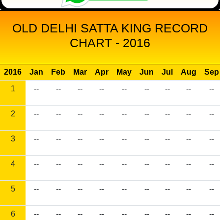
OLD DELHI SATTA KING RECORD
CHART - 2016
2016
Jan
Feb
Mar
Apr
May
Jun
Jul
Aug
Sep
1
--
--
--
--
--
--
--
--
--
2
--
--
--
--
--
--
--
--
--
3
--
--
--
--
--
--
--
--
--
4
--
--
--
--
--
--
--
--
--
5
--
--
--
--
--
--
--
--
--
6
--
--
--
--
--
--
--
--
--