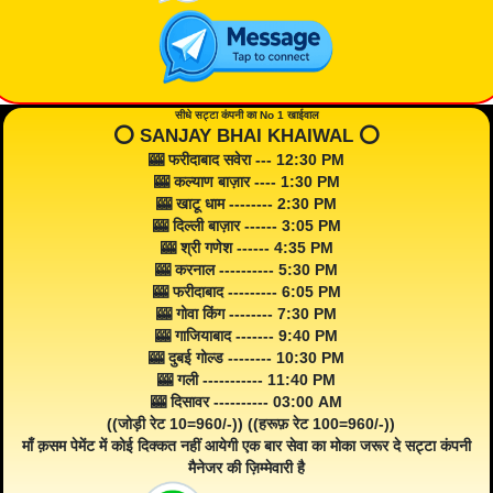
सीधे सट्टा कंपनी का No 1 खाईवाल
⭕️ SANJAY BHAI KHAIWAL ⭕️
🎰 फरीदाबाद सवेरा --- 12:30 PM
🎰 कल्याण बाज़ार ---- 1:30 PM
🎰 खाटू धाम -------- 2:30 PM
🎰 दिल्ली बाज़ार ------ 3:05 PM
🎰 श्री गणेश ------ 4:35 PM
🎰 करनाल ---------- 5:30 PM
🎰 फरीदाबाद --------- 6:05 PM
🎰 गोवा किंग -------- 7:30 PM
🎰 गाजियाबाद ------- 9:40 PM
🎰 दुबई गोल्ड -------- 10:30 PM
🎰 गली ----------- 11:40 PM
🎰 दिसावर ---------- 03:00 AM
((जोड़ी रेट 10=960/-)) ((हरूफ़ रेट 100=960/-))
माँ क़सम पेमेंट में कोई दिक्कत नहीं आयेगी एक बार सेवा का मोका जरूर दे सट्टा कंपनी
मैनेजर की ज़िम्मेवारी है